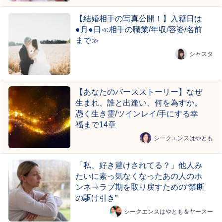
【結婚相手の写真公開！】入籍日は
●月●日≪相手の職業/年収/容姿/名前
まで≫
シャスタ
【あなたのバースストーリー】なぜ
生まれ、誰と出逢い、何を為すか。
憑く生き霊/ツインレイ/手にする幸
福まで14章
シークエンスはやとも
「私、好き避けされてる？」他人み
たいに素っ気なくなったあの人のホ
ンネ⇒ラブ期を取り戻すための“禁断
の駆け引き”
シークエンスはやとも＆ヤースー