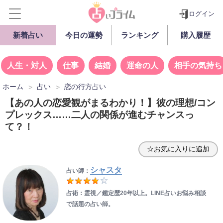
ログイン
新着占い
今日の運勢
ランキング
購入履歴
人生・対人
仕事
結婚
運命の人
相手の気持ち
ホーム
占い
恋の行方占い
【あの人の恋愛観がまるわかり！】彼の理想/コン
プレックス……二人の関係が進むチャンスっ
て？！
☆お気に入りに追加
シャスタ
占い師：
占術：霊視／鑑定歴20年以上。LINE占いお悩み相談
で話題の占い師。