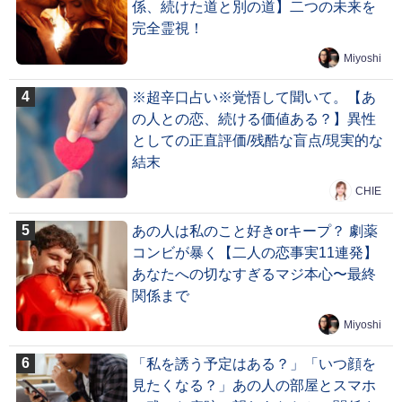
係、続けた道と別の道】二つの未来を
完全霊視！
Miyoshi
※超辛口占い※覚悟して聞いて。【あ
の人との恋、続ける価値ある？】異性
としての正直評価/残酷な盲点/現実的な
結末
CHIE
あの人は私のこと好きorキープ？ 劇薬
コンビが暴く【二人の恋事実11連発】
あなたへの切なすぎるマジ本心〜最終
関係まで
Miyoshi
「私を誘う予定はある？」「いつ顔を
見たくなる？」あの人の部屋とスマホ