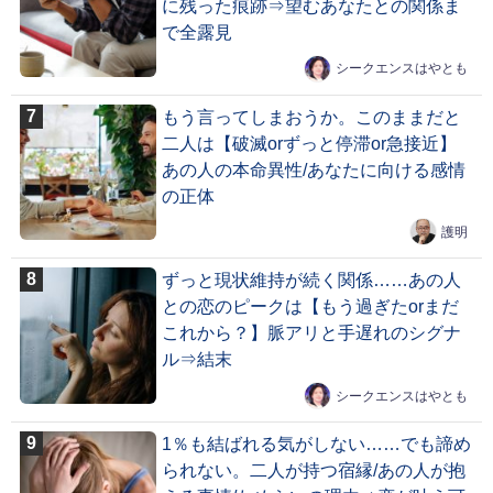
に残った痕跡⇒望むあなたとの関係ま
で全露見
シークエンスはやとも
もう言ってしまおうか。このままだと
二人は【破滅orずっと停滞or急接近】
あの人の本命異性/あなたに向ける感情
の正体
護明
ずっと現状維持が続く関係……あの人
との恋のピークは【もう過ぎたorまだ
これから？】脈アリと手遅れのシグナ
ル⇒結末
シークエンスはやとも
1％も結ばれる気がしない……でも諦め
られない。二人が持つ宿縁/あの人が抱