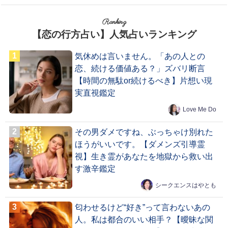
Ranking
【恋の行方占い】人気占いランキング
気休めは言いません。「あの人との
恋、続ける価値ある？」ズバリ断言
【時間の無駄or続けるべき】片想い現
実直視鑑定
Love Me Do
その男ダメですね、ぶっちゃけ別れた
ほうがいいです。【ダメンズ引導霊
視】生き霊があなたを地獄から救い出
す激辛鑑定
シークエンスはやとも
匂わせるけど“好き”って言わないあの
人。私は都合のいい相手？【曖昧な関