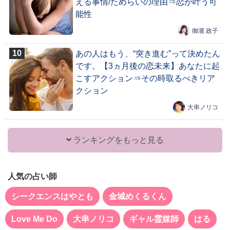
える事情/ためらいの理由⇒恋が叶う可
能性
御瀧 政子
あの人はもう、“突き進む”って決めたん
です。【3ヵ月後の恋未来】あなたに起
こすアクション⇒その時取るべきリア
クション
大串ノリコ
ランキングをもっと見る
人気の占い師
シークエンスはやとも
金城めくるくん
Love Me Do
大串ノリコ
ギャル霊媒師
はる