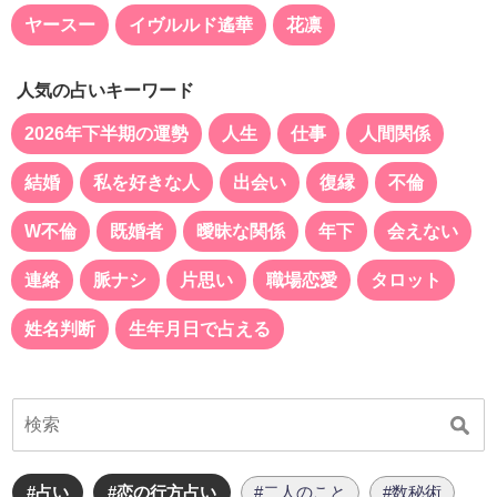
ヤースー
イヴルルド遙華
花凛
人気の占いキーワード
2026年下半期の運勢
人生
仕事
人間関係
結婚
私を好きな人
出会い
復縁
不倫
W不倫
既婚者
曖昧な関係
年下
会えない
連絡
脈ナシ
片思い
職場恋愛
タロット
姓名判断
生年月日で占える
#占い
#恋の行方占い
#二人のこと
#数秘術