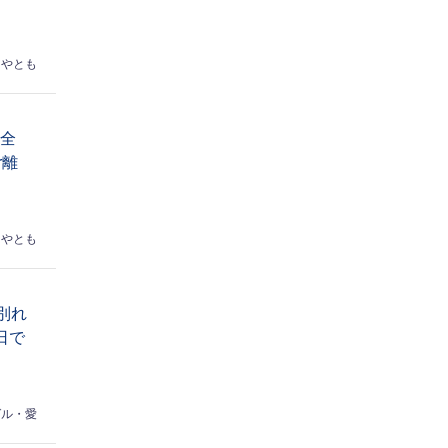
はやとも
完全
r離
はやとも
別れ
日で
ゼル・愛