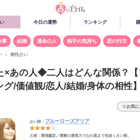
い
今日の運勢
ランキング
仕事
結婚
運命の人
相手の気持ち
恋の行方
い
相性占い
た×あの人◆二人はどんな関係？【
グ/価値観/恋人/結婚/身体の相性
☆お気に
ブルーローズアリア
占い師：
占術：透視鑑定／禁断の透視力で心の底まで見抜く占い師。