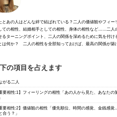
たとあの人はどんな絆で結ばれている？二人の価値観やフィー
しての相性、結婚相手としての相性、身体の相性など……二人
せるターニングポイント、二人の関係を深めるために気を付け
とは何か？ 二人の相性を全部知っておけば、最高の関係が築
。
下の項目を占えます
ながる二人
重要相性:1】フィーリングの相性「あの人から見た、あなたの
」
重要相性:2】価値観の相性「優先順位、時間の感覚、金銭感覚
と合う？」