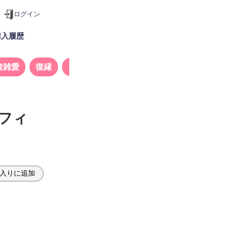
ログイン
購入履歴
複雑愛
復縁
タロット
フィ
】
入りに追加