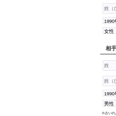
相
※占いの