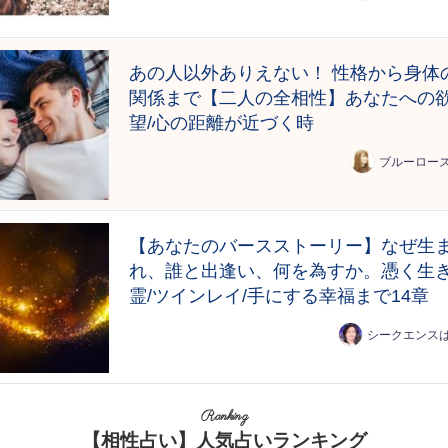
あの人以外ありえない！ 性格から身体
関係まで【二人の全相性】あなたへの
望/心の距離が近づく時
ブルーロー
【あなたのバースストーリー】なぜ生
れ、誰と出逢い、何を為すか。憑く生
霊/ツインレイ/手にする幸福まで14章
シークエンス
Ranking
【相性占い】人気占いランキング