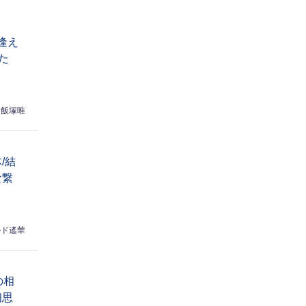
逢え
た
飯塚唯
/結
な繋
ルド遙華
の相
相思