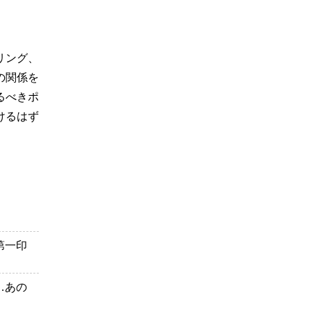
リング、
の関係を
るべきポ
けるはず
第一印
…あの