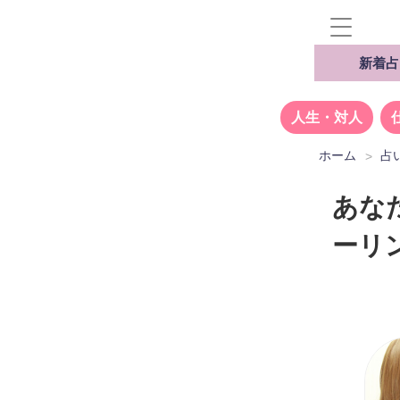
新着占
人生・対人
ホーム
占
あな
ーリン