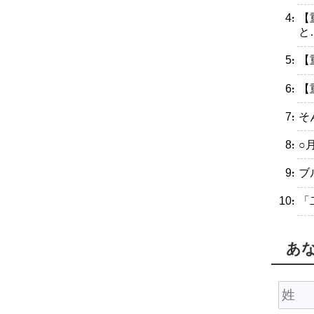
・【
と
・【
・【
・そ
・○
・ブ
・「
あ