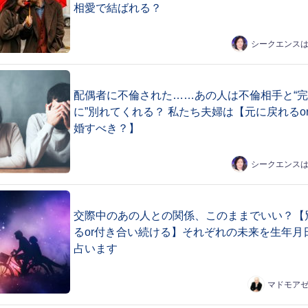
相愛で結ばれる？
シークエンス
配偶者に不倫された……あの人は不倫相手と“
に”別れてくれる？ 私たち夫婦は【元に戻れるo
婚すべき？】
シークエンス
交際中のあの人との関係、このままでいい？【
るor付き合い続ける】それぞれの未来を生年月
占います
マドモア