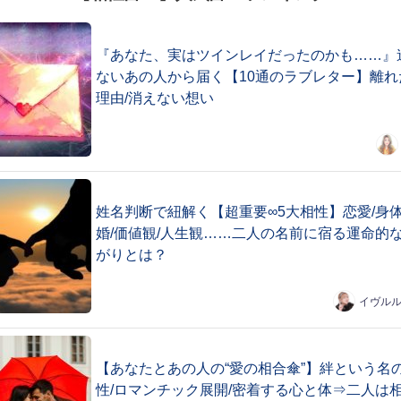
『あなた、実はツインレイだったのかも……』
ないあの人から届く【10通のラブレター】離れ
理由/消えない想い
姓名判断で紐解く【超重要∞5大相性】恋愛/身体
婚/価値観/人生観……二人の名前に宿る運命的
がりとは？
イヴル
【あなたとあの人の“愛の相合傘”】絆という名
性/ロマンチック展開/密着する心と体⇒二人は