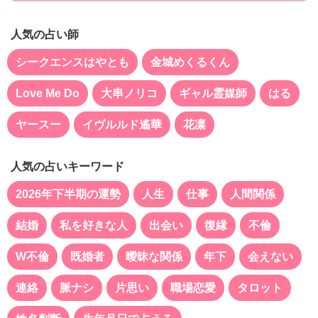
人気の占い師
シークエンスはやとも
金城めくるくん
Love Me Do
大串ノリコ
ギャル霊媒師
はる
ヤースー
イヴルルド遙華
花凛
人気の占いキーワード
2026年下半期の運勢
人生
仕事
人間関係
結婚
私を好きな人
出会い
復縁
不倫
W不倫
既婚者
曖昧な関係
年下
会えない
連絡
脈ナシ
片思い
職場恋愛
タロット