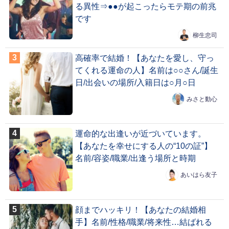
る異性⇒●●が起こったらモテ期の前兆
です
柳生忠司
高確率で結婚！【あなたを愛し、守っ
てくれる運命の人】名前は○○さん/誕生
日/出会いの場所/入籍日は○月○日
みさと動心
運命的な出逢いが近づいています。
【あなたを幸せにする人の“10の証”】
名前/容姿/職業/出逢う場所と時期
あいはら友子
顔までハッキリ！【あなたの結婚相
手】名前/性格/職業/将来性…結ばれる