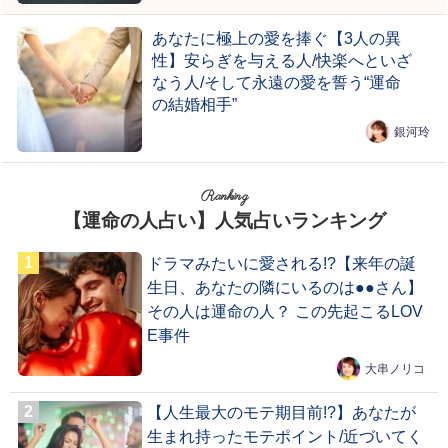
あなたに極上の愛を捧ぐ【3人の異
性】安らぎを与える人/快楽へといざ
なう人/そして永遠の愛を誓う“運命
の結婚相手”
銀河玲
Ranking
【運命の人占い】人気占いランキング
ドラマみたいに愛される!?【来年の誕
生日、あなたの隣にいるのは●●さん】
その人は運命の人？ この先起こるLOV
E事件
大串ノリコ
【人生最大のモテ期目前!?】あなたが
生まれ持ったモテポイント/近づいてく