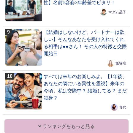
性】名前×容姿×年齢差でピタリ！
マダム晶子
【結婚はしないけど、パートナーは欲
しい】そんなあなたを受け入れてくれ
る相手は●●さん！ その人の特徴と交際
開始日
飯塚唯
すべては来年のお楽しみよ。【1年後、
あなたの隣にいる異性を霊視】来年の
今頃、私は交際中？ 結婚してる？ まだ
独身？
育代
ランキングをもっと見る