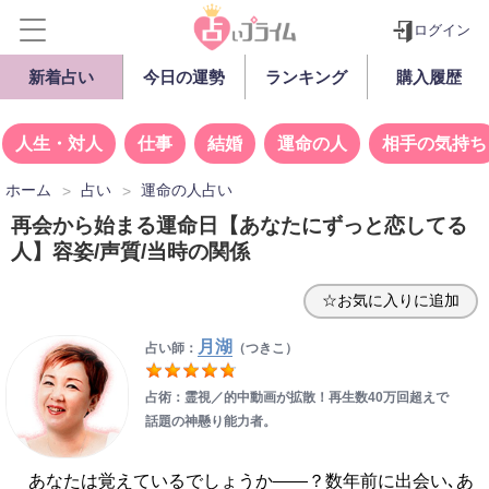
ログイン
新着占い
今日の運勢
ランキング
購入履歴
人生・対人
仕事
結婚
運命の人
相手の気持ち
ホーム
占い
運命の人占い
再会から始まる運命日【あなたにずっと恋してる
人】容姿/声質/当時の関係
☆お気に入りに追加
月湖
占い師：
（つきこ）
占術：霊視／的中動画が拡散！再生数40万回超えで
話題の神懸り能力者。
あなたは覚えているでしょうか——？数年前に出会い､あ