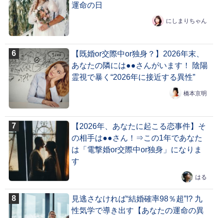
運命の日
にしまりちゃん
【既婚or交際中or独身？】2026年末、
あなたの隣には●●さんがいます！ 陰陽
霊視で暴く“2026年に接近する異性”
橋本京明
【2026年、あなたに起こる恋事件】そ
の相手は●●さん！⇒この1年であなた
は「電撃婚or交際中or独身」になりま
す
はる
見逃さなければ“結婚確率98％超”!? 九
性気学で導き出す【あなたの運命の異