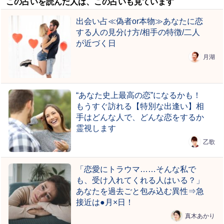
この占いを読んだ人は、この占いも見ています
出会い占≪偽者or本物≫あなたに恋
する人の見分け方/相手の特徴/二人
が近づく日
月湖
“あなた史上最高の恋”になるかも！
もうすぐ訪れる【特別な出逢い】相
手はどんな人で、どんな恋をするか
霊視します
乙歌
「恋愛にトラウマ……そんな私で
も、受け入れてくれる人はいる？」
あなたを過去ごと包み込む異性⇒急
接近は●月×日！
真木あかり