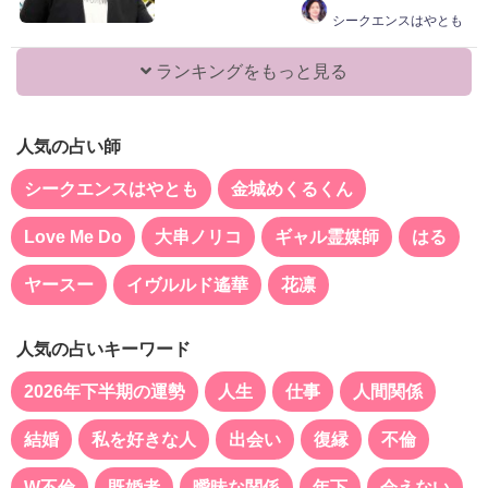
シークエンスはやとも
ランキングをもっと見る
人気の占い師
シークエンスはやとも
金城めくるくん
Love Me Do
大串ノリコ
ギャル霊媒師
はる
ヤースー
イヴルルド遙華
花凛
人気の占いキーワード
2026年下半期の運勢
人生
仕事
人間関係
結婚
私を好きな人
出会い
復縁
不倫
W不倫
既婚者
曖昧な関係
年下
会えない