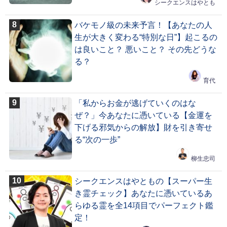
シークエンスはやとも
バケモノ級の未来予言！【あなたの人
生が大きく変わる“特別な日”】起こるの
は良いこと？ 悪いこと？ その先どうな
る？
育代
「私からお金が逃げていくのはな
ぜ？」今あなたに憑いている【金運を
下げる邪気からの解放】財を引き寄せ
る“次の一歩”
柳生忠司
シークエンスはやともの【スーパー生
き霊チェック】あなたに憑いているあ
らゆる霊を全14項目でパーフェクト鑑
定！