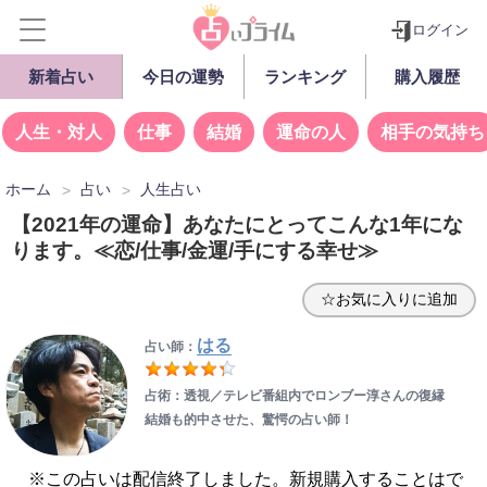
ログイン
新着占い
今日の運勢
ランキング
購入履歴
人生・対人
仕事
結婚
運命の人
相手の気持ち
ホーム
占い
人生占い
【2021年の運命】あなたにとってこんな1年にな
ります。≪恋/仕事/金運/手にする幸せ≫
☆お気に入りに追加
はる
占い師：
占術：透視／テレビ番組内でロンブー淳さんの復縁
結婚も的中させた、驚愕の占い師！
※この占いは配信終了しました。新規購入することはで