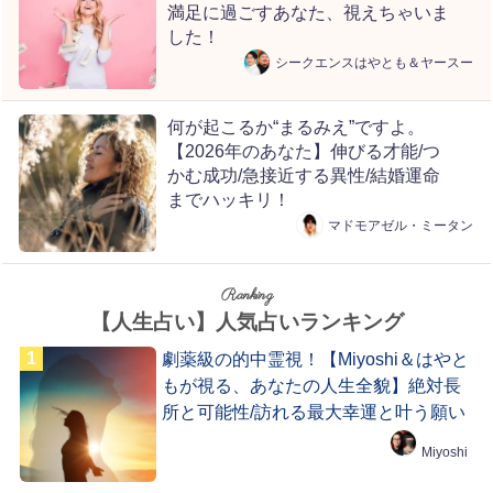
満足に過ごすあなた、視えちゃいま
した！
シークエンスはやとも＆ヤースー
何が起こるか“まるみえ”ですよ。
【2026年のあなた】伸びる才能/つ
かむ成功/急接近する異性/結婚運命
までハッキリ！
マドモアゼル・ミータン
Ranking
【人生占い】人気占いランキング
劇薬級の的中霊視！【Miyoshi＆はやと
もが視る、あなたの人生全貌】絶対長
所と可能性/訪れる最大幸運と叶う願い
Miyoshi