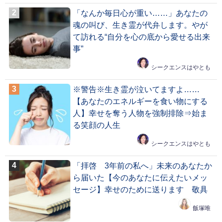
「なんか毎日心が重い……」あなたの
魂の叫び、生き霊が代弁します。やが
て訪れる“自分を心の底から愛せる出来
事”
シークエンスはやとも
※警告※生き霊が泣いてますよ……
【あなたのエネルギーを食い物にする
人】幸せを奪う人物を強制排除⇒始ま
る笑顔の人生
シークエンスはやとも
「拝啓 3年前の私へ」未来のあなたか
ら届いた【今のあなたに伝えたいメッ
セージ】幸せのために送ります 敬具
飯塚唯