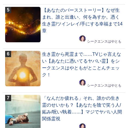
【あなたのバースストーリー】なぜ生
まれ、誰と出逢い、何を為すか。憑く
生き霊/ツインレイ/手にする幸福まで14
章
シークエンスはやとも
生き霊から死霊まで……TVじゃ言えな
い【あなたに憑いてるヤバい霊】をシ
ークエンスはやともがとことんチェッ
ク！
シークエンスはやとも
「なんだか疲れる」それ、誰かの生き
霊のせいかも？【あなたを陰で笑う人/
妬み/呪い/執着……】マジでヤバい人間
関係霊視