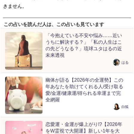
きません。
この占いを読んだ人は、この占いも見ています
「今抱えている不安や悩み……近い
うちに解決する？」「私の人生はこ
の先どうなる？」琉球ユタはるの近
未来透視
はる
幽体が語る【2026年の全運勢】この
年あなたを助けてくれる人/受け取る
愛/金運/健康運/得られる幸運まで完
全網羅
白狐
恋愛運・金運が爆上がり!?【2026年
をW霊視で大開運】新しい1年を大