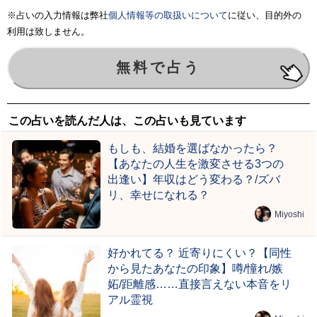
※占いの入力情報は弊社
個人情報等の取扱いについて
に従い、目的外の
利用は致しません。
この占いを読んだ人は、この占いも見ています
もしも、結婚を選ばなかったら？
【あなたの人生を激変させる3つの
出逢い】年収はどう変わる？/ズバ
リ、幸せになれる？
Miyoshi
好かれてる？ 近寄りにくい？【同性
から見たあなたの印象】噂/憧れ/嫉
妬/距離感……直接言えない本音をリ
アル霊視