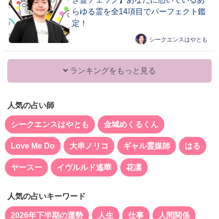
らゆる霊を全14項目でパーフェクト鑑
定！
シークエンスはやとも
ランキングをもっと見る
人気の占い師
シークエンスはやとも
金城めくるくん
Love Me Do
大串ノリコ
ギャル霊媒師
はる
ヤースー
イヴルルド遙華
花凛
人気の占いキーワード
2026年下半期の運勢
人生
仕事
人間関係