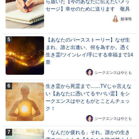
ら届いた【今のあなたに伝えたいメッ
セージ】幸せのために送ります 敬具
飯塚唯
【あなたのバースストーリー】なぜ生
まれ、誰と出逢い、何を為すか。憑く
生き霊/ツインレイ/手にする幸福まで14
章
シークエンスはやとも
生き霊から死霊まで……TVじゃ言えな
い【あなたに憑いてるヤバい霊】をシ
ークエンスはやともがとことんチェッ
ク！
シークエンスはやとも
「なんだか疲れる」それ、誰かの生き