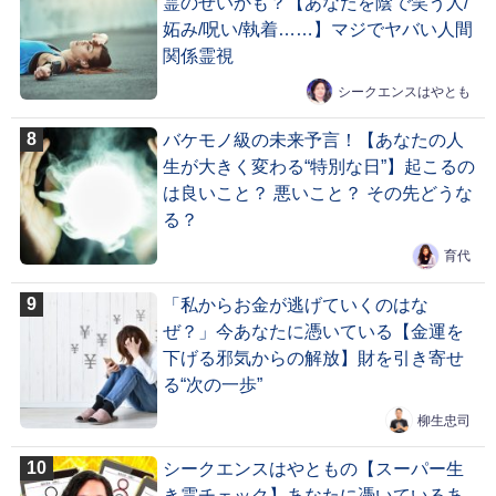
霊のせいかも？【あなたを陰で笑う人/
妬み/呪い/執着……】マジでヤバい人間
関係霊視
シークエンスはやとも
バケモノ級の未来予言！【あなたの人
生が大きく変わる“特別な日”】起こるの
は良いこと？ 悪いこと？ その先どうな
る？
育代
「私からお金が逃げていくのはな
ぜ？」今あなたに憑いている【金運を
下げる邪気からの解放】財を引き寄せ
る“次の一歩”
柳生忠司
シークエンスはやともの【スーパー生
き霊チェック】あなたに憑いているあ