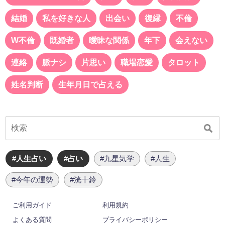
結婚
私を好きな人
出会い
復縁
不倫
W不倫
既婚者
曖昧な関係
年下
会えない
連絡
脈ナシ
片思い
職場恋愛
タロット
姓名判断
生年月日で占える
#人生占い
#占い
#九星気学
#人生
#今年の運勢
#洸十鈴
ご利用ガイド
利用規約
よくある質問
プライバシーポリシー