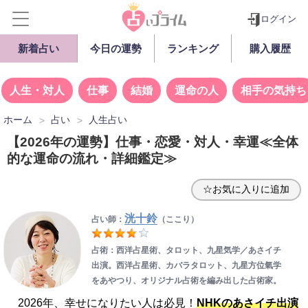
ログイン
新着占い
今日の運勢
ランキング
購入履歴
人生・対人
仕事
結婚
運命の人
相手の気持ち
ホーム
占い
人生占い
【2026年の運勢】仕事・恋愛・対人・幸運≪全体
的な運命の流れ・詳細鑑定≫
☆お気に入りに追加
洸十鈴
占い師：
（ここり）
占術：西洋占星術、タロット、九星気学／あさイチ
出演。西洋占星術、カバラタロット、九星方位氣学
をあやつり、オリジナル占術を編み出した占術家。
2026年、幸せになりたい人は必見！
NHKのあさイチ出演