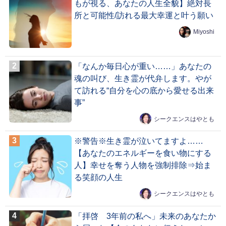
もが視る、あなたの人生全貌】絶対長
所と可能性/訪れる最大幸運と叶う願い
Miyoshi
「なんか毎日心が重い……」あなたの
魂の叫び、生き霊が代弁します。やが
て訪れる“自分を心の底から愛せる出来
事”
シークエンスはやとも
※警告※生き霊が泣いてますよ……
【あなたのエネルギーを食い物にする
人】幸せを奪う人物を強制排除⇒始ま
る笑顔の人生
シークエンスはやとも
「拝啓 3年前の私へ」未来のあなたか