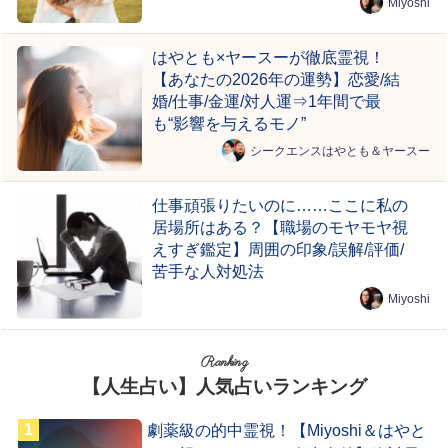
Miyoshi
はやとも×ヤースーが徹底霊視！
【あなたの2026年の運勢】恋愛/結
婚/仕事/金運/対人運⇒1年間で最
も“影響を与えるモノ”
シークエンスはやとも＆ヤースー
仕事頑張りたいのに……ここに私の
居場所はある？【職場のモヤモヤ視
えすぎ鑑定】周囲の印象/誤解/評価/
苦手な人対処法
Miyoshi
Ranking
【人生占い】人気占いランキング
劇薬級の的中霊視！【Miyoshi＆はやと