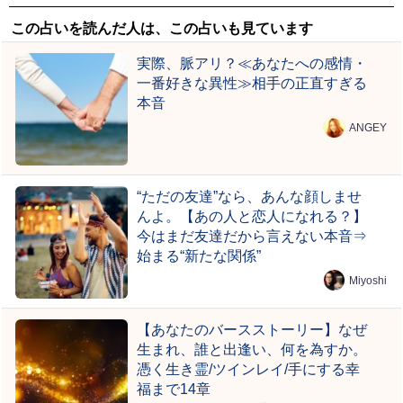
この占いを読んだ人は、この占いも見ています
実際、脈アリ？≪あなたへの感情・
一番好きな異性≫相手の正直すぎる
本音
ANGEY
“ただの友達”なら、あんな顔しませ
んよ。【あの人と恋人になれる？】
今はまだ友達だから言えない本音⇒
始まる“新たな関係”
Miyoshi
【あなたのバースストーリー】なぜ
生まれ、誰と出逢い、何を為すか。
憑く生き霊/ツインレイ/手にする幸
福まで14章