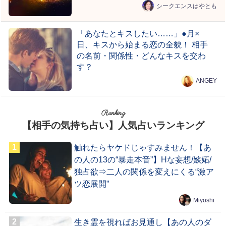
シークエンスはやとも
「あなたとキスしたい……」●月×
日、キスから始まる恋の全貌！ 相手
の名前・関係性・どんなキスを交わ
す？
ANGEY
Ranking
【相手の気持ち占い】人気占いランキング
触れたらヤケドじゃすみません！【あ
の人の13の“暴走本音”】Hな妄想/嫉妬/
独占欲⇒二人の関係を変えにくる“激ア
ツ恋展開”
Miyoshi
生き霊を視ればお見通し【あの人のダ