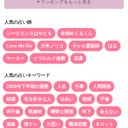
ランキングをもっと見る
人気の占い師
シークエンスはやとも
金城めくるくん
Love Me Do
大串ノリコ
ギャル霊媒師
はる
ヤースー
イヴルルド遙華
花凛
人気の占いキーワード
2026年下半期の運勢
人生
仕事
人間関係
結婚
私を好きな人
出会い
復縁
不倫
W不倫
既婚者
曖昧な関係
年下
会えない
連絡
脈ナシ
片思い
職場恋愛
タロット