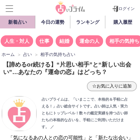
ログイン
新着占い
今日の運勢
ランキング
購入履歴
人生・対人
仕事
結婚
運命の人
相手の気持ち
ホーム
占い
相手の気持ち占い
【諦めるor続ける】“片思い相手”と“新しい出会
い”…あなたの『運命の恋』はどっち？
☆お気に入りに追加
占いプライムは、「いまここで、本格的＆手軽に占
える！」占い総合サイトです。占い師は人気・実力
ともにトップレベル！数々の鑑定実績を持つ占い師
たちの本格的な占いを、手軽にご利用いただけま
す。
／
「気になるあの人との恋の可能性」と「新たな出会い」