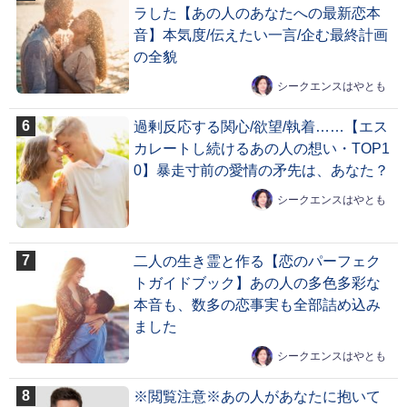
ラした【あの人のあなたへの最新恋本
音】本気度/伝えたい一言/企む最終計画
の全貌
シークエンスはやとも
過剰反応する関心/欲望/執着……【エス
カレートし続けるあの人の想い・TOP1
0】暴走寸前の愛情の矛先は、あなた？
シークエンスはやとも
二人の生き霊と作る【恋のパーフェク
トガイドブック】あの人の多色多彩な
本音も、数多の恋事実も全部詰め込み
ました
シークエンスはやとも
※閲覧注意※あの人があなたに抱いて