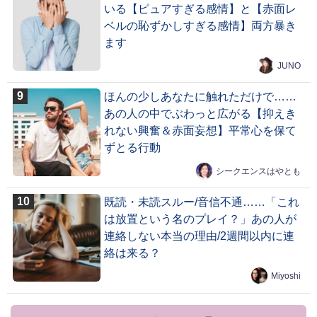
いる【ピュアすぎる感情】と【赤面レ
ベルの恥ずかしすぎる感情】両方暴き
ます
JUNO
ほんの少しあなたに触れただけで……
あの人の中でぶわっと広がる【抑えき
れない興奮＆赤面妄想】平常心を保て
ずとる行動
シークエンスはやとも
既読・未読スルー/音信不通……「これ
は放置という名のプレイ？」あの人が
連絡しない本当の理由/2週間以内に連
絡は来る？
Miyoshi