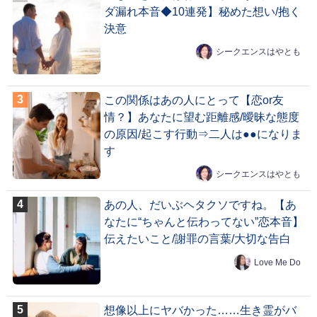
ダ漏れ本音◆10連発】秘めた想い/抱く
決意
シークエンスはやとも
この関係はあの人にとって【恋or友
情？】あなたに望む距離感/曖昧な態度
の原因/起こす行動⇒二人は●●になりま
す
シークエンスはやとも
あの人、だいぶヘタクソですね。【あ
なたに“ちゃんと伝わってない”恋本音】
伝えたいこと/謝罪の言葉/大切な告白
Love Me Do
想像以上にヤバかった……生き霊がバ