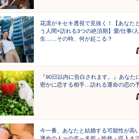
花凛がキセキ透視で見抜く！【あなた
う人間×訪れる3つの絶頂期】愛/仕事/人
生……その時、何が起こる？
『90日以内に告白されます。』あなた
密かに恋する相手…訪れる運命の恋の
今一番、あなたと結婚する可能性が高
運命の人≫の姿～名前・性格・収入ま