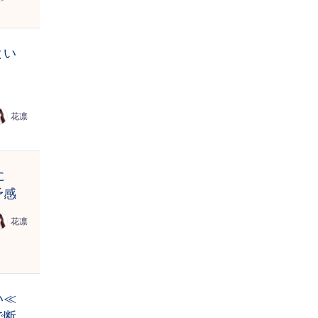
とい
花凛
に
予感
花凛
い≪
で断