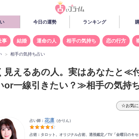
い
今日の運勢
ランキング
仕事
結婚
運命の人
相手の気持ち
恋の行方
い
相手の気持ち占い
く見えるあの人。実はあなたと≪
いor一線引きたい？≫相手の気持
☆お気に
花凛
占い師：
（かりん）
占術：タロット、オリジナル占術、透視鑑定／TV「金曜日のキセ