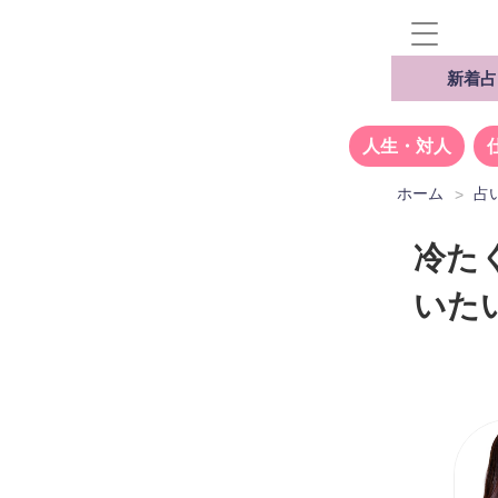
新着占
人生・対人
ホーム
占
冷た
いた