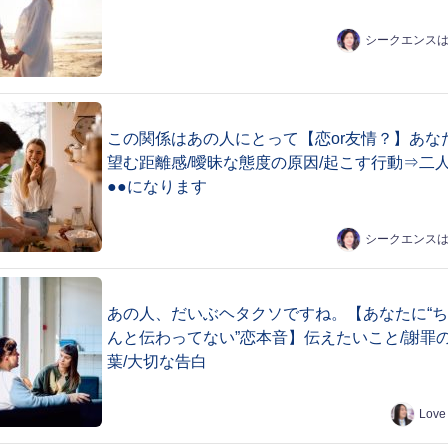
シークエンス
この関係はあの人にとって【恋or友情？】あな
望む距離感/曖昧な態度の原因/起こす行動⇒二
●●になります
シークエンス
あの人、だいぶヘタクソですね。【あなたに“
んと伝わってない”恋本音】伝えたいこと/謝罪
葉/大切な告白
Love