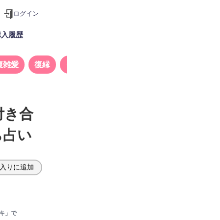
ログイン
購入履歴
複雑愛
復縁
タロット
付き合
ち占い
入りに追加
キ」で