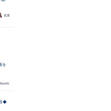
花凛
係を
Miyoshi
音◆