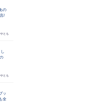
あの
言/
はやとも
トし
の
はやとも
ブッ
も全