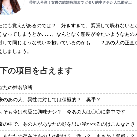
芸能人号泣！女優の結婚時期までピタリ的中させた人気鑑定士
たにも覚えがあるのでは？ 好きすぎて、緊張して喋れないと
くなってしまうとか……。なんとなく態度が冷たいようなあの
対して同じような想いを抱いているのかも——？あの人の正直
えしましょう。
下の項目を占えます
なたの姓名診断
来のあの人、異性に対しては積極的？ 奥手？
もそも今は恋愛に興味ナシ？ 今あの人は〇〇に夢中です
常の中で、あの人があなたの顔を思い浮かべるのはこんなとき
、あなたの存在はあの人の助け？ 救い？ まさか「脅威」？