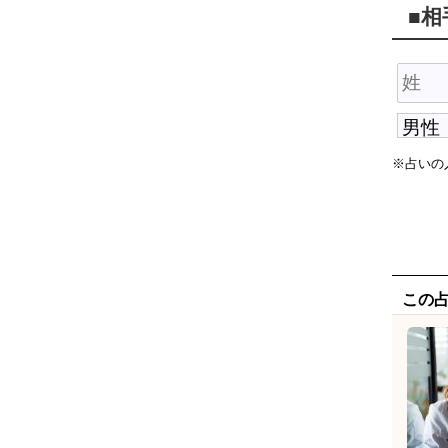
■
※占いの
この