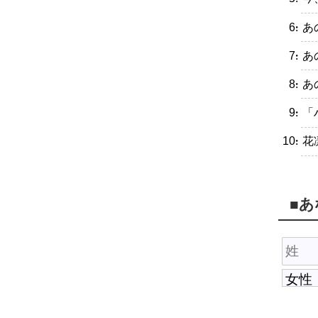
・あ
・あ
・あ
・「
・花
■