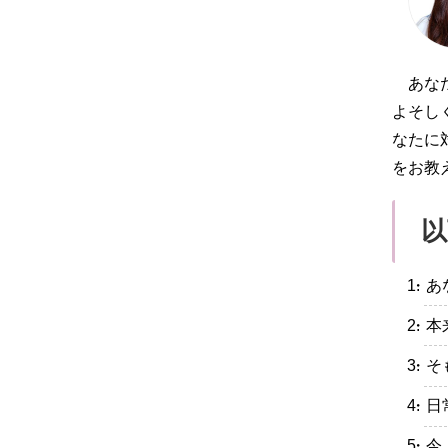
あな
よそし
なたに
をお教
以
・あ
・本
・そ
・日
・今