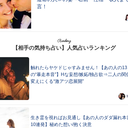
言！
Ranking
【相手の気持ち占い】人気占いランキング
触れたらヤケドじゃすみません！【あの人の13
の“暴走本音”】Hな妄想/嫉妬/独占欲⇒二人の関
変えにくる“激アツ恋展開”
生き霊を視ればお見通し【あの人のダダ漏れ本
10連発】秘めた想い/抱く決意