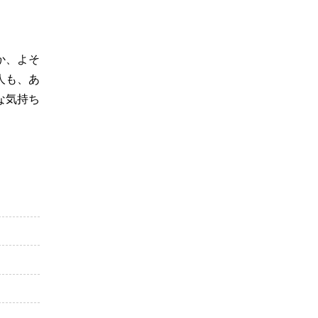
か、よそ
人も、あ
な気持ち