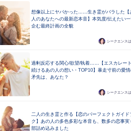
想像以上にヤバかった……生き霊がバラした【
人のあなたへの最新恋本音】本気度/伝えたい一
企む最終計画の全貌
シークエンス
過剰反応する関心/欲望/執着……【エスカレー
続けるあの人の想い・TOP10】暴走寸前の愛情
矛先は、あなた？
シークエンス
二人の生き霊と作る【恋のパーフェクトガイド
ク】あの人の多色多彩な本音も、数多の恋事実
部詰め込みました