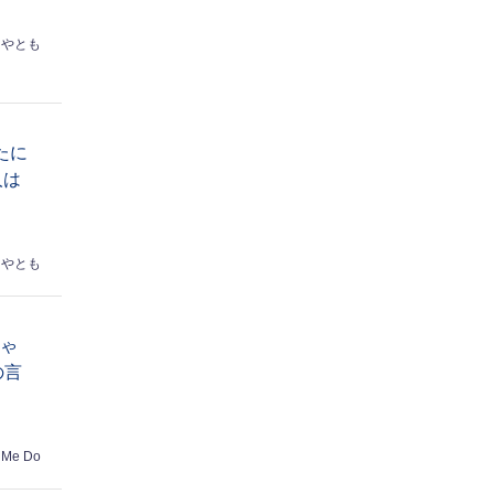
はやとも
たに
人は
はやとも
ちゃ
の言
 Me Do