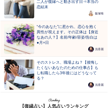
二人が復縁へと動き出す日⇒本当の
恋結末
飯塚唯
“今のあなた”に惹かれ、恋心を抱く
異性が視えます。その正体は【身近
なあの人？】名前/年齢/容姿/告白は
●月×日
浅香麗
そのストレス、職場よね？【後悔し
たくないあなたのための仕事占】も
し転職したら3年後にはどうなって
る？
浅香麗
Ranking
【復縁占い】人気占いランキング