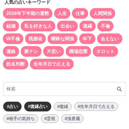
人気の占いキーワード
2026年下半期の運勢
人生
仕事
人間関係
結婚
私を好きな人
出会い
復縁
不倫
W不倫
既婚者
曖昧な関係
年下
会えない
連絡
脈ナシ
片思い
職場恋愛
タロット
姓名判断
生年月日で占える
#占い
#復縁占い
#復縁
#生年月日で占える
#相手の気持ち
#霊視
#浅香麗