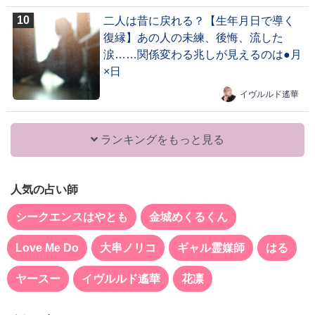
二人は昔に戻れる？【生年月日で導く
復縁】あの人の未練、後悔、流した
涙……関係変わる兆しが見えるのは●月
×日
イヴルルド遙華
ランキングをもっと見る
人気の占い師
シークエンスはやとも
金城めくるくん
Love Me Do
大串ノリコ
ギャル霊媒師
はる
ヤースー
イヴルルド遙華
花凛