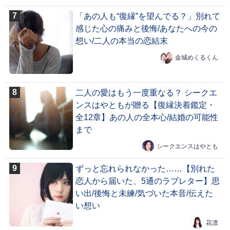
「あの人も“復縁”を望んでる？」別れて
感じた心の痛みと後悔/あなたへの今の
想い/二人の本当の恋結末
金城めくるくん
二人の愛はもう一度重なる？ シークエ
ンスはやともが贈る【復縁決着鑑定・
全12章】あの人の全本心/結婚の可能性
まで
シークエンスはやとも
ずっと忘れられなかった……【別れた
恋人から届いた、5通のラブレター】思
い出/後悔と未練/気づいた本音/伝えた
い想い
花凛