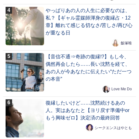
やっぱりあの人の人生に必要なのは、
私？【ギャル霊媒師渾身の復縁占・12
章】離れて感じる切なさ/苦しさ/再び心
が重なる日
飯塚唯
【音信不通⇒奇跡の復縁!?】もし今、
偶然再会したら……長い沈黙を経て、
あの人が今あなたに伝えたい“ただ一つ
の本音”
Love Me Do
復縁したいけど……沈黙続けるあの
人。実はあなたと【ヨリ戻す準備中or
もう興味ゼロ】決定済の最終回答
シークエンスはやとも