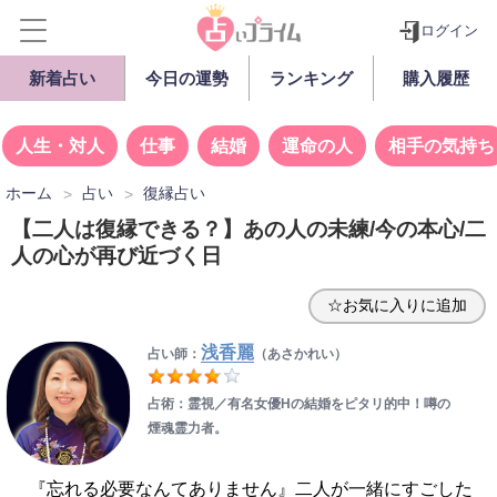
ログイン
新着占い
今日の運勢
ランキング
購入履歴
人生・対人
仕事
結婚
運命の人
相手の気持ち
ホーム
占い
復縁占い
【二人は復縁できる？】あの人の未練/今の本心/二
人の心が再び近づく日
☆お気に入りに追加
浅香麗
占い師：
（あさかれい）
占術：霊視／有名女優Hの結婚をピタリ的中！噂の
煙魂霊力者。
『忘れる必要なんてありません』二人が一緒にすごした