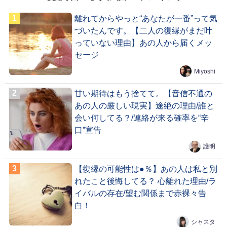
離れてからやっと“あなたが一番”って気
づいたんです。【二人の復縁がまだ叶
っていない理由】あの人から届くメッ
セージ
Miyoshi
甘い期待はもう捨てて。【音信不通の
あの人の厳しい現実】途絶の理由/誰と
会い何してる？/連絡が来る確率を“辛
口”宣告
護明
【復縁の可能性は●％】あの人は私と別
れたこと後悔してる？ 心離れた理由/ラ
イバルの存在/望む関係まで赤裸々告
白！
シャスタ