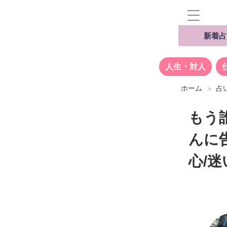
新着占
人生・対人
ホーム
占
もう
んに
心/迷