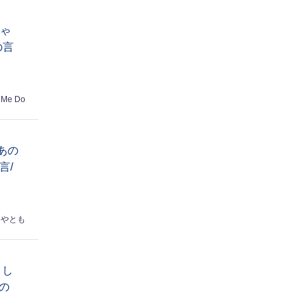
ちゃ
の言
 Me Do
あの
言/
はやとも
トし
の