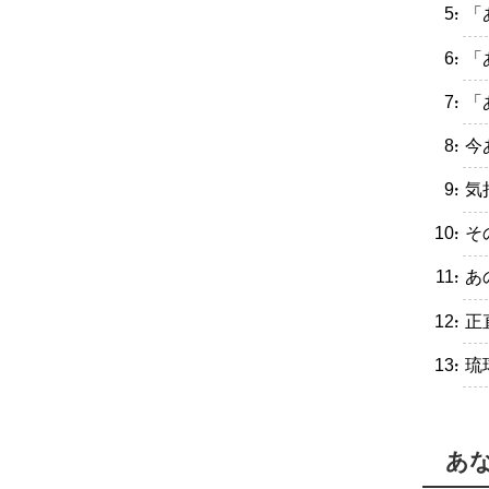
・「
・「
・「
・今
・気
・そ
・あ
・正
・琉
あ