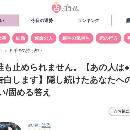
い
今日の運勢
ランキング
仕事
結婚
運命の人
相手の気持ち
恋の行方
い
相手の気持ち占い
誰も止められません。【あの人は●
告白します】隠し続けたあなたへ
い/固める答え
☆お気に
はる
占い師：