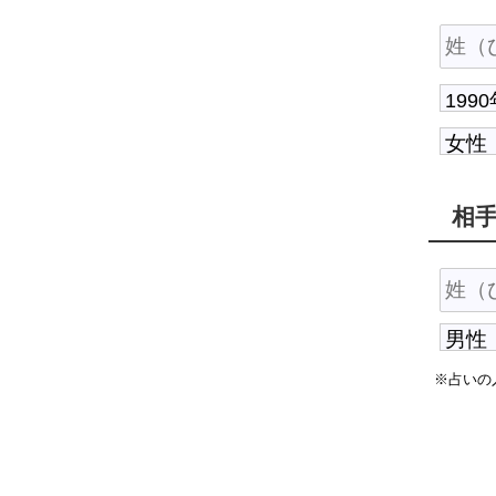
相
※占いの