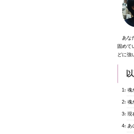
あな
固めて
どに強
以
・魂
・魂
・現
・あ