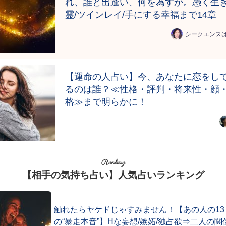
れ、誰と出逢い、何を為すか。憑く生
霊/ツインレイ/手にする幸福まで14章
シークエンス
【運命の人占い】今、あなたに恋をし
るのは誰？≪性格・評判・将来性・顔
格≫まで明らかに！
Ranking
【相手の気持ち占い】人気占いランキング
触れたらヤケドじゃすみません！【あの人の13
の“暴走本音”】Hな妄想/嫉妬/独占欲⇒二人の関