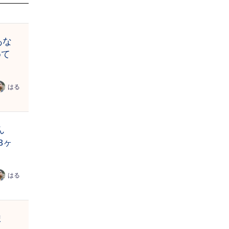
あな
めて
はる
ん
3ヶ
はる
ま