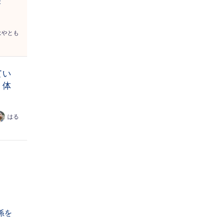
き
はやとも
てい
・体
はる
係を