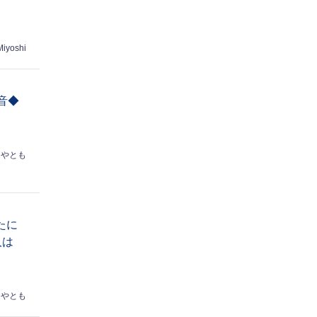
Miyoshi
音◆
はやとも
たに
人は
はやとも