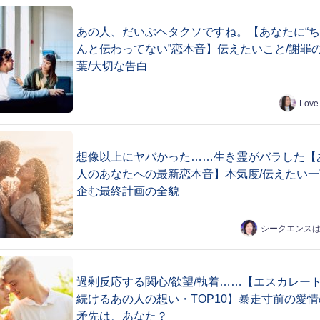
あの人、だいぶヘタクソですね。【あなたに“
んと伝わってない”恋本音】伝えたいこと/謝罪
葉/大切な告白
Love
想像以上にヤバかった……生き霊がバラした【
人のあなたへの最新恋本音】本気度/伝えたい一
企む最終計画の全貌
シークエンス
過剰反応する関心/欲望/執着……【エスカレー
続けるあの人の想い・TOP10】暴走寸前の愛情
矛先は、あなた？