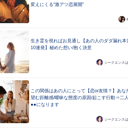
変えにくる“激アツ恋展開”
生き霊を視ればお見通し【あの人のダダ漏れ本
10連発】秘めた想い/抱く決意
シークエンス
この関係はあの人にとって【恋or友情？】あな
望む距離感/曖昧な態度の原因/起こす行動⇒二
●●になります
シークエンス