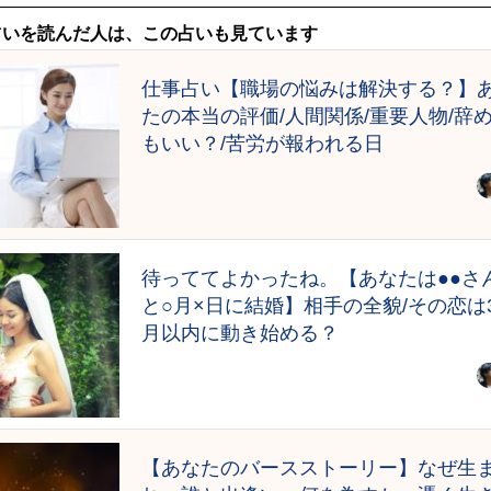
占いを読んだ人は、この占いも見ています
仕事占い【職場の悩みは解決する？】
たの本当の評価/人間関係/重要人物/辞
もいい？/苦労が報われる日
待っててよかったね。【あなたは●●さ
と○月×日に結婚】相手の全貌/その恋は
月以内に動き始める？
【あなたのバースストーリー】なぜ生