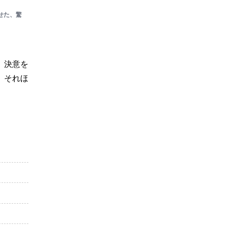
せた、驚
、決意を
。それほ