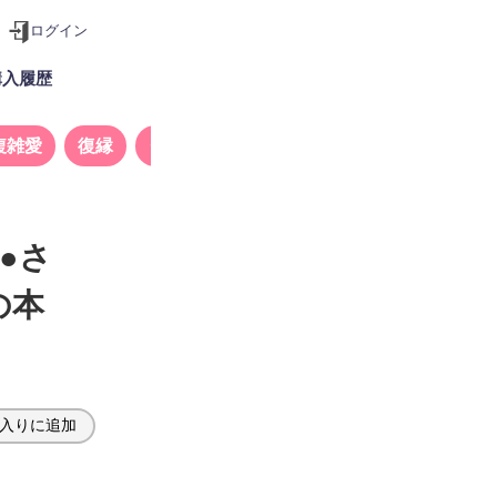
ログイン
購入履歴
複雑愛
復縁
タロット
●さ
の本
入りに追加