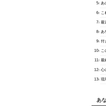
・あ
・こ
・最
・あ
・付
・こ
・最
・心
・琉
あ