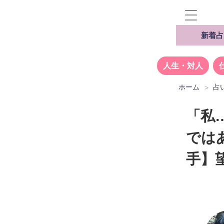
新着占
人生・対人
ホーム
占
「私
では
手】