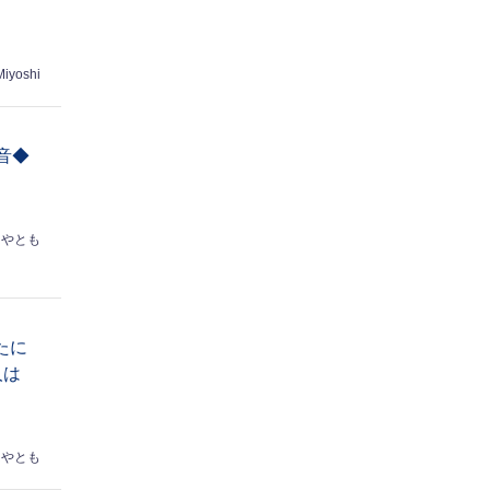
Miyoshi
音◆
はやとも
たに
人は
はやとも