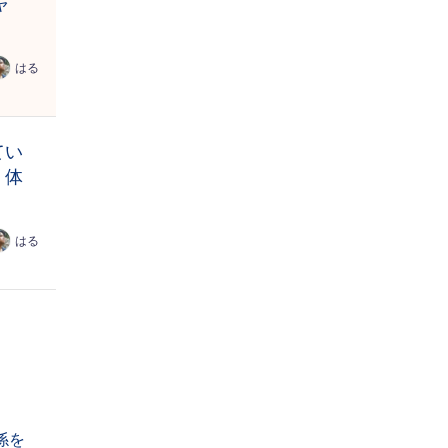
ャ
はる
てい
・体
はる
係を