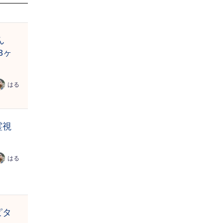
ん
3ヶ
はる
霊視
はる
ピタ