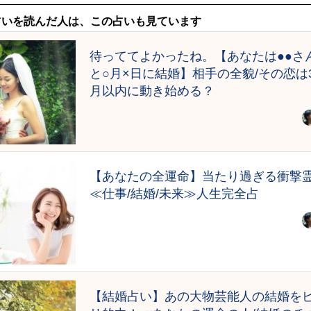
占いを読んだ人は、この占いも見ています
待っててよかったね。【あなたは●●さ
と○月×日に結婚】相手の全貌/その恋は
月以内に動き始める？
【あなたの全運命】当たり過ぎる衝撃
≪仕事/結婚/未来≫人生完全占
【結婚占い】あの大物芸能人の結婚を