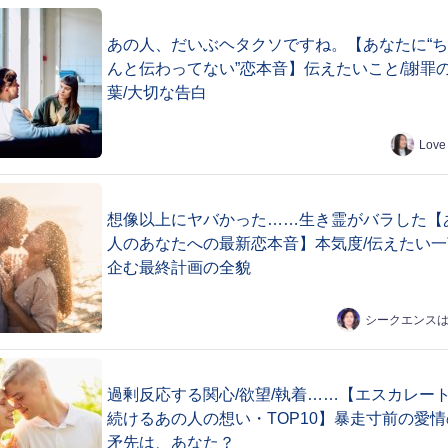
あの人、だいぶヘタクソですね。【あなたに“
んと伝わってない”恋本音】伝えたいこと/謝罪
葉/大切な告白
Love
想像以上にヤバかった……生き霊がバラした【
人のあなたへの最新恋本音】本気度/伝えたい一
企む最終計画の全貌
シークエンス
過剰反応する関心/欲望/執着……【エスカレー
続けるあの人の想い・TOP10】暴走寸前の愛情
矛先は、あなた？