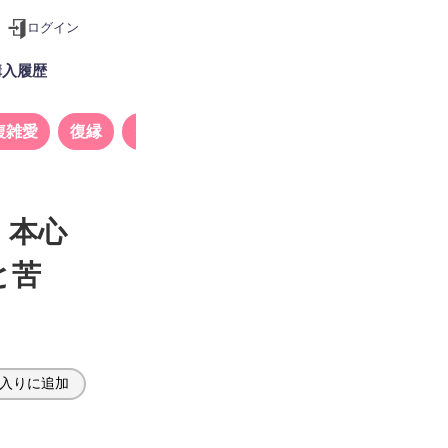
ログイン
購入履歴
複雑愛
復縁
タロット
」本心
と苦
入りに追加