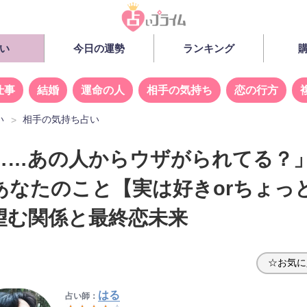
い
今日の運勢
ランキング
仕事
結婚
運命の人
相手の気持ち
恋の行方
い
相手の気持ち占い
……あの人からウザがられてる？
あなたのこと【実は好きorちょっ
望む関係と最終恋未来
☆お気に
はる
占い師：