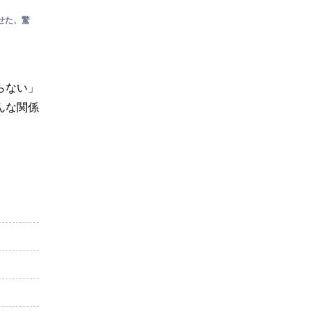
せた、驚
らない」
んな関係