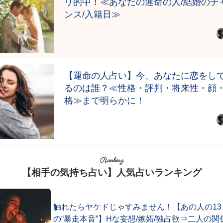
リ的中！≪あなたの運命の人/結婚のチ
ンス/入籍日≫
【運命の人占い】今、あなたに恋をし
るのは誰？≪性格・評判・将来性・顔
格≫まで明らかに！
Ranking
【相手の気持ち占い】人気占いランキング
触れたらヤケドじゃすみません！【あの人の13
の“暴走本音”】Hな妄想/嫉妬/独占欲⇒二人の関