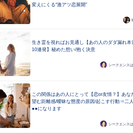
変えにくる“激アツ恋展開”
生き霊を視ればお見通し【あの人のダダ漏れ本
10連発】秘めた想い/抱く決意
シークエンス
この関係はあの人にとって【恋or友情？】あな
望む距離感/曖昧な態度の原因/起こす行動⇒二
●●になります
シークエンス