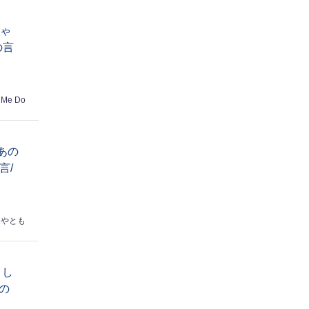
ちゃ
の言
 Me Do
あの
言/
はやとも
トし
の