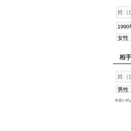
相
※占いの