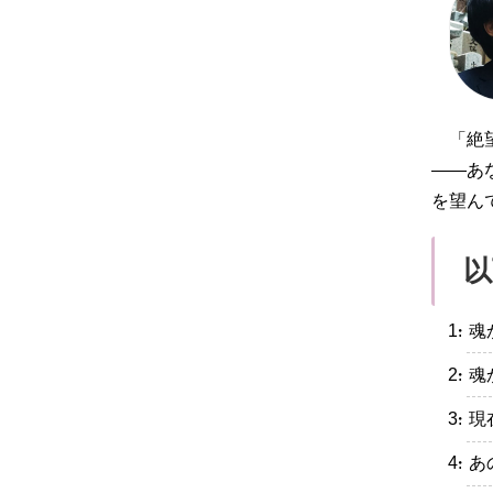
「絶
――あ
を望ん
以
・魂
・魂
・現
・あ