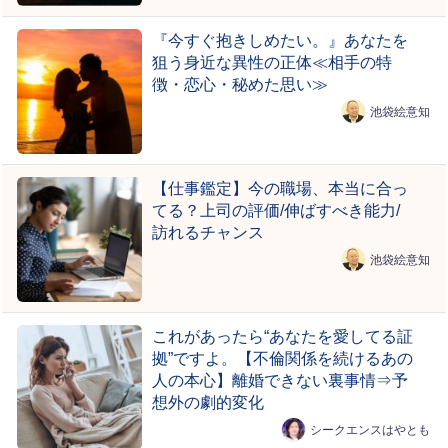
『今すぐ抱きしめたい。』あなたを
狙う身近な異性の正体≪相手の特
徴・恋心・秘めた思い≫
池袋絵意知
【仕事鑑定】今の職場、本当に合っ
てる？上司の評価/伸ばすべき能力/
訪れるチャンス
池袋絵意知
これがあったら“あなたを愛してる証
拠”ですよ。【不倫関係を続けるあの
人の本心】離婚できない裏事情⇒予
想外の劇的変化
シークエンスはやとも