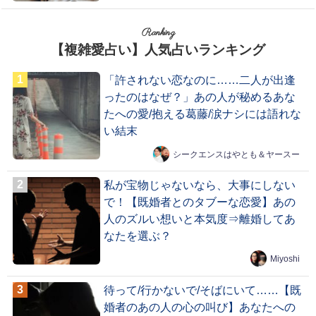
Ranking
【複雑愛占い】人気占いランキング
「許されない恋なのに……二人が出逢
ったのはなぜ？」あの人が秘めるあな
たへの愛/抱える葛藤/涙ナシには語れな
い結末
シークエンスはやとも＆ヤースー
私が宝物じゃないなら、大事にしない
で！【既婚者とのタブーな恋愛】あの
人のズルい想いと本気度⇒離婚してあ
なたを選ぶ？
Miyoshi
待って/行かないで/そばにいて……【既
婚者のあの人の心の叫び】あなたへの