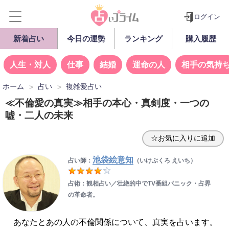
ログイン
新着占い
今日の運勢
ランキング
購入履歴
人生・対人
仕事
結婚
運命の人
相手の気持
ホーム
占い
複雑愛占い
≪不倫愛の真実≫相手の本心・真剣度・一つの
嘘・二人の未来
☆お気に入りに追加
池袋絵意知
占い師：
（いけぶくろ えいち）
占術：観相占い／壮絶的中でTV番組パニック・占界
の革命者。
あなたとあの人の不倫関係について、真実を占います。