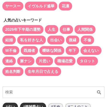
ヤースー
イヴルルド遙華
花凛
人気の占いキーワード
2026年下半期の運勢
人生
仕事
人間関係
結婚
私を好きな人
出会い
復縁
不倫
W不倫
既婚者
曖昧な関係
年下
会えない
連絡
脈ナシ
片思い
職場恋愛
タロット
姓名判断
生年月日で占える
#占い
#複雑愛占い
#不倫
#二人のこと