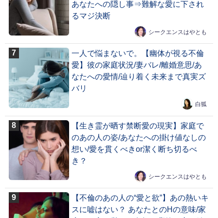
あなたへの隠し事⇒難解な愛に下され
るマジ決断
シークエンスはやとも
一人で悩まないで。【幽体が視る不倫
愛】彼の家庭状況/妻バレ/離婚意思/あ
なたへの愛情/辿り着く未来まで真実ズ
バリ
白狐
【生き霊が晒す禁断愛の現実】家庭で
のあの人の姿/あなたへの掛け値なしの
想い/愛を貫くべきor潔く断ち切るべ
き？
シークエンスはやとも
【不倫のあの人の“愛と欲”】あの熱いキ
スに嘘はない？ あなたとのHの意味/家