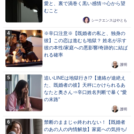
愛と、裏で渦巻く黒い感情⇒心から望
むこと
シークエンスはやとも
※辛口注意※【既婚者の私と、独身の
彼】この恋は進むも地獄？ 姓名が示す
彼の本性/家庭への悪影響/奇跡的に結ば
れる確率
護明
追いLINEは地獄行き!?【連絡が途絶え
た、既婚者の彼】天秤にかけられるあ
なたと奥さん⇒辛口姓名判断で暴く“愛
の末路”
護明
禁断のままじゃ終われない！【既婚者
のあの人の内情解放】家庭への気持ち/