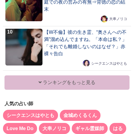
庭での夜の営みの有無⇒背徳の恋の結
末
大串ノリコ
【W不倫】彼の生き霊、“奥さんへの不
満”溜め込んでますね。「本命は私？」
「それでも離婚しないのはなぜ？」赤
裸々告白
シークエンスはやとも
ランキングをもっと見る
人気の占い師
シークエンスはやとも
金城めくるくん
Love Me Do
大串ノリコ
ギャル霊媒師
はる