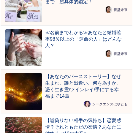
まで…超具体的鑑定！
新堂未來
≪名前までわかる≫あなたと結婚確
率98％以上の「運命の人」はどんな
人？
新堂未來
【あなたのバースストーリー】なぜ
生まれ、誰と出逢い、何を為すか。
憑く生き霊/ツインレイ/手にする幸
福まで14章
シークエンスはやとも
【嘘偽りない相手の気持ち】恋愛感
情？それともただの友情？あなたに