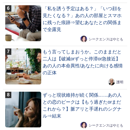
「私を誘う予定はある？」「いつ顔を
見たくなる？」あの人の部屋とスマホ
に残った痕跡⇒望むあなたとの関係ま
で全露見
シークエンスはやとも
もう言ってしまおうか。このままだと
二人は【破滅orずっと停滞or急接近】
あの人の本命異性/あなたに向ける感情
の正体
護明
ずっと現状維持が続く関係……あの人
との恋のピークは【もう過ぎたorまだ
これから？】脈アリと手遅れのシグナ
ル⇒結末
シークエンスはやとも