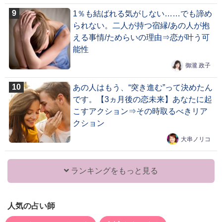
1％も結ばれる気がしない……でも諦め
られない。二人が持つ宿縁/あの人が抱
える事情/ためらいの理由⇒恋が叶う可
能性
御瀧 政子
あの人はもう、“突き進む”って決めたん
です。【3ヵ月後の恋未来】あなたに起
こすアクション⇒その時取るべきリア
クション
大串ノリコ
ランキングをもっと見る
人気の占い師