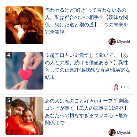
匂わせるけど“好き”って言わないあの
人。私は都合のいい相手？【曖昧な関
係、続けた道と別の道】二つの未来を
完全霊視！
Miyoshi
※超辛口占い※覚悟して聞いて。【あ
の人との恋、続ける価値ある？】異性
としての正直評価/残酷な盲点/現実的な
結末
CHIE
あの人は私のこと好きorキープ？ 劇薬
コンビが暴く【二人の恋事実11連発】
あなたへの切なすぎるマジ本心〜最終
関係まで
Miyoshi