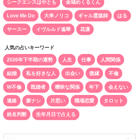
シークエンスはやとも
金城めくるくん
Love Me Do
大串ノリコ
ギャル霊媒師
はる
ヤースー
イヴルルド遙華
花凛
人気の占いキーワード
2026年下半期の運勢
人生
仕事
人間関係
結婚
私を好きな人
出会い
復縁
不倫
W不倫
既婚者
曖昧な関係
年下
会えない
連絡
脈ナシ
片思い
職場恋愛
タロット
姓名判断
生年月日で占える