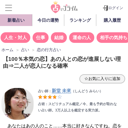
ログイン
新着占い
今日の運勢
ランキング
購入履歴
人生・対人
仕事
結婚
運命の人
相手の気持ち
ホーム
占い
恋の行方占い
【100％本気の恋】あの人との恋が進展しない理
由⇒二人が恋人になる確率
☆お気に入りに追加
新堂 未來
占い師：
（しんどう みらい）
占術：スピリチュアル鑑定／今、最も予約が取れな
い占い師。3万人以上を鑑定する実力派。
あなたはあの人のこと……本当に好きなんですね。恋を