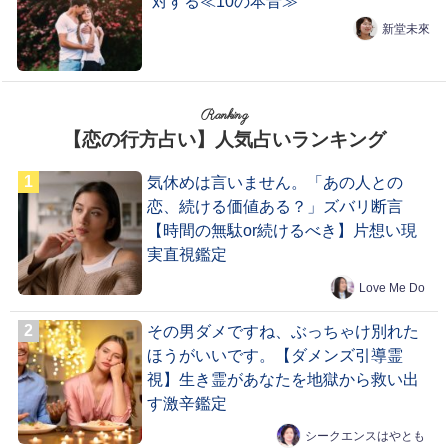
対する≪10の本音≫
新堂未來
Ranking
【恋の行方占い】人気占いランキング
気休めは言いません。「あの人との
恋、続ける価値ある？」ズバリ断言
【時間の無駄or続けるべき】片想い現
実直視鑑定
Love Me Do
その男ダメですね、ぶっちゃけ別れた
ほうがいいです。【ダメンズ引導霊
視】生き霊があなたを地獄から救い出
す激辛鑑定
シークエンスはやとも