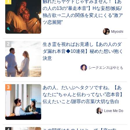
触れたらヤケドじゃすみません！【あ
の人の13の“暴走本音”】Hな妄想/嫉妬/
独占欲⇒二人の関係を変えにくる“激ア
ツ恋展開”
Miyoshi
生き霊を視ればお見通し【あの人のダ
ダ漏れ本音◆10連発】秘めた想い/抱く
決意
シークエンスはやとも
あの人、だいぶヘタクソですね。【あ
なたに“ちゃんと伝わってない”恋本音】
伝えたいこと/謝罪の言葉/大切な告白
Love Me Do