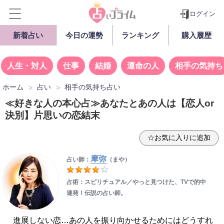
ログイン
新着占い
今日の運勢
ランキング
購入履歴
人生・対人
仕事
結婚
運命の人
相手の気持ち
ホーム
占い
相手の気持ち占い
≪好きな人の本心占≫あなたとあの人は【恋人or
決別】片思いの恋結末
☆お気に入りに追加
摩弥
占い師：
（まや）
占術：スピリチュアル／やっと見つけた、TVで的中
連発！伝説の占い師。
進展しない恋…あの人を振り向かせるためにはどうすれ