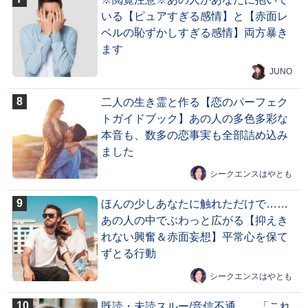
いる【ピュアすぎる感情】と【赤面レ
ベルの恥ずかしすぎる感情】両方暴き
ます
JUNO
二人の生き霊と作る【恋のパーフェク
トガイドブック】あの人の多色多彩な
本音も、数多の恋事実も全部詰め込み
ました
シークエンスはやとも
ほんの少しあなたに触れただけで……
あの人の中でぶわっと広がる【抑えき
れない興奮＆赤面妄想】平常心を保て
ずとる行動
シークエンスはやとも
既読・未読スルー/音信不通……「これ