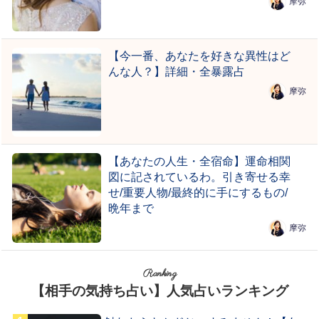
摩弥
【今一番、あなたを好きな異性はど
んな人？】詳細・全暴露占
摩弥
【あなたの人生・全宿命】運命相関
図に記されているわ。引き寄せる幸
せ/重要人物/最終的に手にするもの/
晩年まで
摩弥
Ranking
【相手の気持ち占い】人気占いランキング