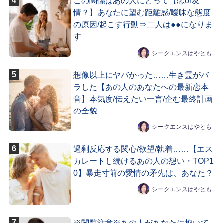
この関係はあの人にとって【恋or友
情？】あなたに望む距離感/曖昧な態度
の原因/起こす行動⇒二人は●●になりま
す
シークエンスはやとも
想像以上にヤバかった……生き霊がバ
ラした【あの人のあなたへの最新恋本
音】本気度/伝えたい一言/企む最終計画
の全貌
シークエンスはやとも
過剰反応する関心/欲望/執着……【エス
カレートし続けるあの人の想い・TOP1
0】暴走寸前の愛情の矛先は、あなた？
シークエンスはやとも
※閲覧注意※あの人があなたに抱いて