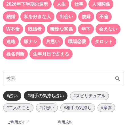
2026年下半期の運勢
人生
仕事
人間関係
結婚
私を好きな人
出会い
復縁
不倫
W不倫
既婚者
曖昧な関係
年下
会えない
連絡
脈ナシ
片思い
職場恋愛
タロット
姓名判断
生年月日で占える
#占い
#相手の気持ち占い
#スピリチュアル
#二人のこと
#片思い
#相手の気持ち
#摩弥
ご利用ガイド
利用規約