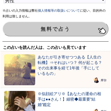
※占いの入力情報は弊社
個人情報等の取扱いについて
に従い、目的外の
利用は致しません。
この占いを読んだ人は、この占いも見ています
あなたが引き寄せつつある【人生の
転機】⇒それはいつ？ 何が起こる？
その出来事を経て1年後「手にして
いるもの」
摩弥
※似顔絵アリ※【あなたの運命の相
手は●●さん！】細密◆最重要“結
婚”鑑定