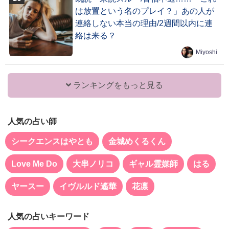
は放置という名のプレイ？」あの人が
連絡しない本当の理由/2週間以内に連
絡は来る？
Miyoshi
ランキングをもっと見る
人気の占い師
シークエンスはやとも
金城めくるくん
Love Me Do
大串ノリコ
ギャル霊媒師
はる
ヤースー
イヴルルド遙華
花凛
人気の占いキーワード