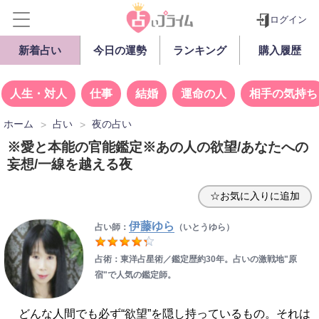
ログイン
新着占い
今日の運勢
ランキング
購入履歴
人生・対人
仕事
結婚
運命の人
相手の気持ち
ホーム
占い
夜の占い
※愛と本能の官能鑑定※あの人の欲望/あなたへの
妄想/一線を越える夜
☆お気に入りに追加
伊藤ゆら
占い師：
（いとうゆら）
占術：東洋占星術／鑑定歴約30年。占いの激戦地"原
宿"で人気の鑑定師。
どんな人間でも必ず“欲望”を隠し持っているもの。それは