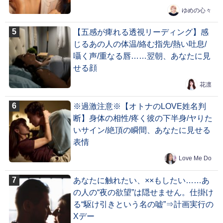
ゆめの心々
【五感が痺れる透視リーディング】感
じるあの人の体温/絡む指先/熱い吐息/
囁く声/重なる唇……翌朝、あなたに見
せる顔
花凛
※過激注意※【オトナのLOVE姓名判
断】身体の相性/疼く彼の下半身/ヤりた
いサイン/絶頂の瞬間、あなたに見せる
表情
Love Me Do
あなたに触れたい、××もしたい……あ
の人の“夜の欲望”は隠せません。仕掛け
る“駆け引きという名の嘘”⇒計画実行の
Xデー