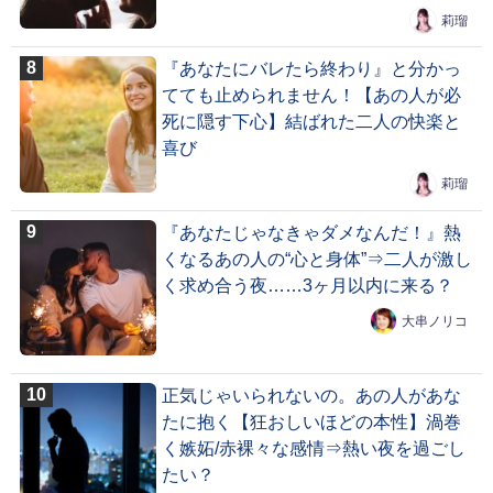
莉瑠
『あなたにバレたら終わり』と分かっ
てても止められません！【あの人が必
死に隠す下心】結ばれた二人の快楽と
喜び
莉瑠
『あなたじゃなきゃダメなんだ！』熱
くなるあの人の“心と身体”⇒二人が激し
く求め合う夜……3ヶ月以内に来る？
大串ノリコ
正気じゃいられないの。あの人があな
たに抱く【狂おしいほどの本性】渦巻
く嫉妬/赤裸々な感情⇒熱い夜を過ごし
たい？