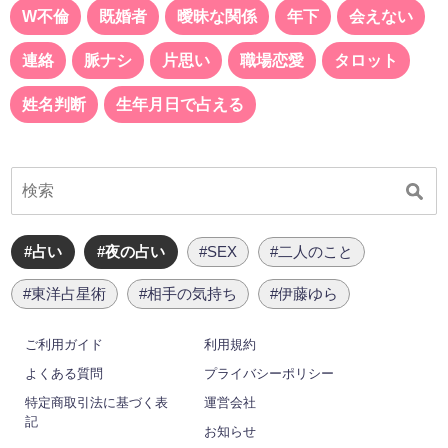
W不倫
既婚者
曖昧な関係
年下
会えない
連絡
脈ナシ
片思い
職場恋愛
タロット
姓名判断
生年月日で占える
#占い
#夜の占い
#SEX
#二人のこと
#東洋占星術
#相手の気持ち
#伊藤ゆら
ご利用ガイド
利用規約
よくある質問
プライバシーポリシー
特定商取引法に基づく表
運営会社
記
お知らせ