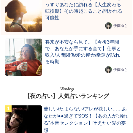
うすぐあなたに訪れる【人生変わる
転換期】その時起こること/開かれる
可能性
伊藤ゆら
将来が不安なら見て。【今後3年間
で、あなたが手にする全て】仕事と
収入/人間関係/愛の運命/幸運が訪れ
る時期
伊藤ゆら
Ranking
【夜の占い】人気占いランキング
苦しい/たまらない/アレが欲しい……あ
なたが●●過ぎてSOS！【あの人が“溺れ
る”本音セレクション】叶えたい愛の妄
想