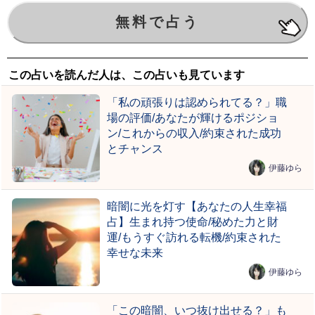
この占いを読んだ人は、この占いも見ています
「私の頑張りは認められてる？」職
場の評価/あなたが輝けるポジショ
ン/これからの収入/約束された成功
とチャンス
伊藤ゆら
暗闇に光を灯す【あなたの人生幸福
占】生まれ持つ使命/秘めた力と財
運/もうすぐ訪れる転機/約束された
幸せな未来
伊藤ゆら
「この暗闇、いつ抜け出せる？」も