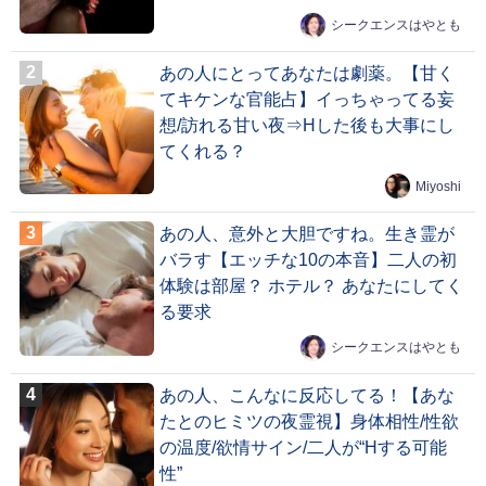
シークエンスはやとも
あの人にとってあなたは劇薬。【甘く
てキケンな官能占】イっちゃってる妄
想/訪れる甘い夜⇒Hした後も大事にし
てくれる？
Miyoshi
あの人、意外と大胆ですね。生き霊が
バラす【エッチな10の本音】二人の初
体験は部屋？ ホテル？ あなたにしてく
る要求
シークエンスはやとも
あの人、こんなに反応してる！【あな
たとのヒミツの夜霊視】身体相性/性欲
の温度/欲情サイン/二人が“Hする可能
性”