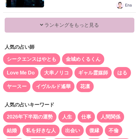
Ena
ランキングをもっと見る
人気の占い師
シークエンスはやとも
金城めくるくん
Love Me Do
大串ノリコ
ギャル霊媒師
はる
ヤースー
イヴルルド遙華
花凛
人気の占いキーワード
2026年下半期の運勢
人生
仕事
人間関係
結婚
私を好きな人
出会い
復縁
不倫