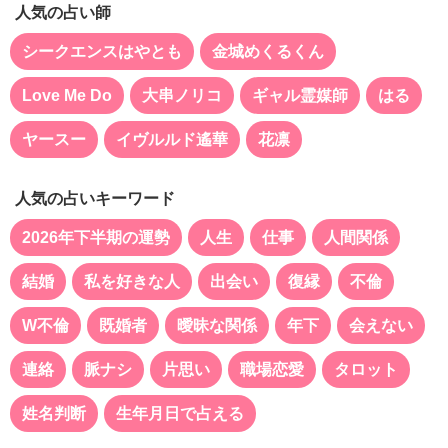
人気の占い師
シークエンスはやとも
金城めくるくん
Love Me Do
大串ノリコ
ギャル霊媒師
はる
ヤースー
イヴルルド遙華
花凛
人気の占いキーワード
2026年下半期の運勢
人生
仕事
人間関係
結婚
私を好きな人
出会い
復縁
不倫
W不倫
既婚者
曖昧な関係
年下
会えない
連絡
脈ナシ
片思い
職場恋愛
タロット
姓名判断
生年月日で占える