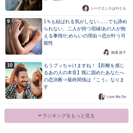
シークエンスはやとも
1％も結ばれる気がしない……でも諦め
られない。二人が持つ宿縁/あの人が抱
える事情/ためらいの理由⇒恋が叶う可
能性
御瀧 政子
もうブッちゃけますね！【距離を感じ
るあの人の本音】既に固めたあなたへ
の恋決断⇒最終関係は『こう』なりま
す
Love Me Do
ランキングをもっと見る