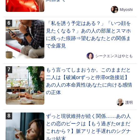
Miyoshi
「私を誘う予定はある？」「いつ顔を
見たくなる？」あの人の部屋とスマホ
に残った痕跡⇒望むあなたとの関係ま
で全露見
シークエンスはやとも
もう言ってしまおうか。このままだと
二人は【破滅orずっと停滞or急接近】
あの人の本命異性/あなたに向ける感情
の正体
護明
ずっと現状維持が続く関係……あの人
との恋のピークは【もう過ぎたorまだ
これから？】脈アリと手遅れのシグナ
ル⇒結末