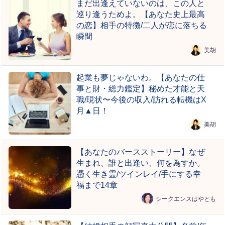
まだ出逢えていないのは、この人と
巡り逢うためよ。【あなた史上最高
の恋】相手の特徴/二人が恋に落ちる
瞬間
美胡
起業も夢じゃないわ。【あなたの仕
事と財・総力鑑定】秘めた才能と天
職/現状〜今後の収入/訪れる転機はX
月▲日！
美胡
【あなたのバースストーリー】なぜ
生まれ、誰と出逢い、何を為すか。
憑く生き霊/ツインレイ/手にする幸
福まで14章
シークエンスはやとも