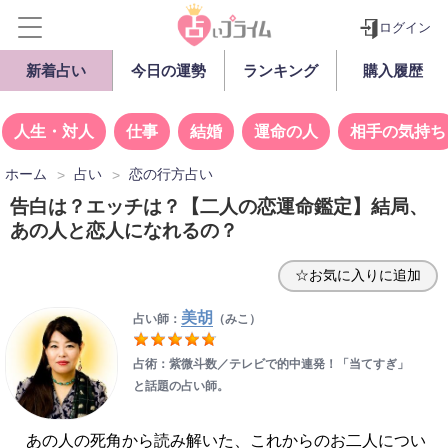
ログイン
新着占い
今日の運勢
ランキング
購入履歴
人生・対人
仕事
結婚
運命の人
相手の気持ち
ホーム
占い
恋の行方占い
告白は？エッチは？【二人の恋運命鑑定】結局、
あの人と恋人になれるの？
☆お気に入りに追加
美胡
占い師：
（みこ）
占術：紫微斗数／テレビで的中連発！「当てすぎ」
と話題の占い師。
あの人の死角から読み解いた、これからのお二人につい