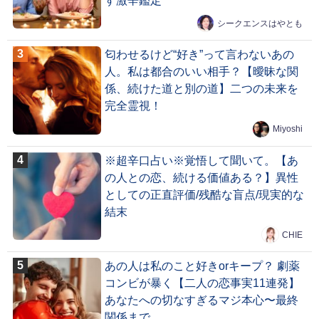
す激辛鑑定
シークエンスはやとも
匂わせるけど“好き”って言わないあの
人。私は都合のいい相手？【曖昧な関
係、続けた道と別の道】二つの未来を
完全霊視！
Miyoshi
※超辛口占い※覚悟して聞いて。【あ
の人との恋、続ける価値ある？】異性
としての正直評価/残酷な盲点/現実的な
結末
CHIE
あの人は私のこと好きorキープ？ 劇薬
コンビが暴く【二人の恋事実11連発】
あなたへの切なすぎるマジ本心〜最終
関係まで