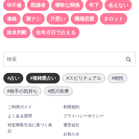
W不倫
既婚者
曖昧な関係
年下
会えない
連絡
脈ナシ
片思い
職場恋愛
タロット
姓名判断
生年月日で占える
#占い
#複雑愛占い
#スピリチュアル
#相性
#相手の気持ち
#西川依摩
ご利用ガイド
利用規約
よくある質問
プライバシーポリシー
特定商取引法に基づく表
運営会社
記
お知らせ