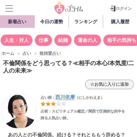
ログイン
新着占い
今日の運勢
ランキング
購入履歴
人生・対人
仕事
結婚
運命の人
相手の気持ち
ホーム
占い
複雑愛占い
不倫関係をどう思ってる？≪相手の本心/本気度/二
人の未来≫
☆お気に入りに追加
西川依摩
占い師：
（にしかわえま）
占術：スピリチュアル鑑定／関西で圧倒的な的中を
誇る人気占い師。
あの人との不倫関係。続ける？それとももう辞める？