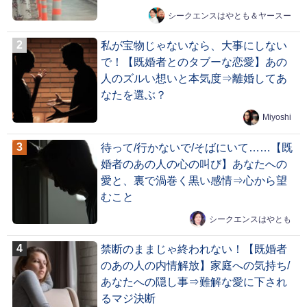
シークエンスはやとも＆ヤースー
私が宝物じゃないなら、大事にしない
で！【既婚者とのタブーな恋愛】あの
人のズルい想いと本気度⇒離婚してあ
なたを選ぶ？
Miyoshi
待って/行かないで/そばにいて……【既
婚者のあの人の心の叫び】あなたへの
愛と、裏で渦巻く黒い感情⇒心から望
むこと
シークエンスはやとも
禁断のままじゃ終われない！【既婚者
のあの人の内情解放】家庭への気持ち/
あなたへの隠し事⇒難解な愛に下され
るマジ決断