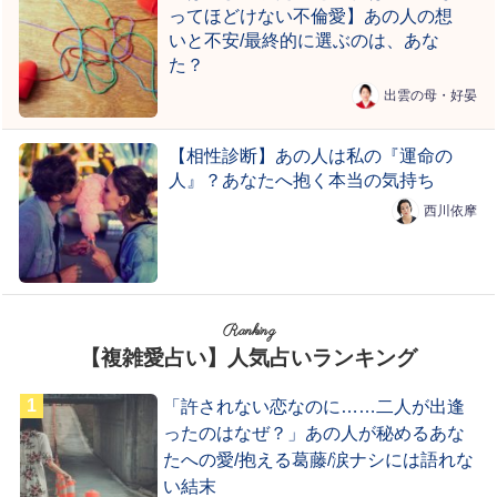
ってほどけない不倫愛】あの人の想
いと不安/最終的に選ぶのは、あな
た？
出雲の母・好晏
【相性診断】あの人は私の『運命の
人』？あなたへ抱く本当の気持ち
西川依摩
Ranking
【複雑愛占い】人気占いランキング
「許されない恋なのに……二人が出逢
ったのはなぜ？」あの人が秘めるあな
たへの愛/抱える葛藤/涙ナシには語れな
い結末