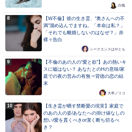
白狐
【W不倫】彼の生き霊、“奥さんへの不
満”溜め込んでますね。「本命は私？」
「それでも離婚しないのはなぜ？」赤
裸々告白
シークエンスはやとも
【不倫のあの人の“愛と欲”】あの熱いキ
スに嘘はない？ あなたとのHの意味/家
庭での夜の営みの有無⇒背徳の恋の結
末
大串ノリコ
【生き霊が晒す禁断愛の現実】家庭で
のあの人の姿/あなたへの掛け値なしの
想い/愛を貫くべきor潔く断ち切るべ
き？