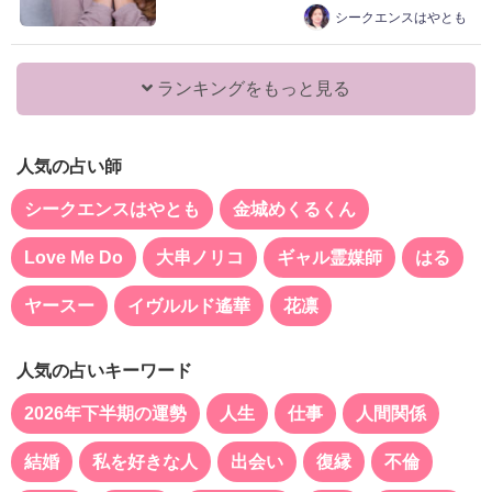
シークエンスはやとも
ランキングをもっと見る
人気の占い師
シークエンスはやとも
金城めくるくん
Love Me Do
大串ノリコ
ギャル霊媒師
はる
ヤースー
イヴルルド遙華
花凛
人気の占いキーワード
2026年下半期の運勢
人生
仕事
人間関係
結婚
私を好きな人
出会い
復縁
不倫