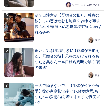
シークエンスはやとも
※辛口注意※【既婚者の私と、独身の
彼】この恋は進むも地獄？ 姓名が示す
彼の本性/家庭への悪影響/奇跡的に結ば
れる確率
護明
追いLINEは地獄行き!?【連絡が途絶え
た、既婚者の彼】天秤にかけられるあ
なたと奥さん⇒辛口姓名判断で暴く“愛
の末路”
護明
一人で悩まないで。【幽体が視る不倫
愛】彼の家庭状況/妻バレ/離婚意思/あ
なたへの愛情/辿り着く未来まで真実ズ
バリ