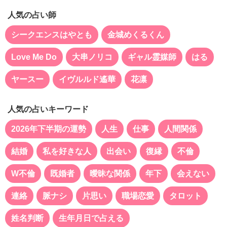
人気の占い師
シークエンスはやとも
金城めくるくん
Love Me Do
大串ノリコ
ギャル霊媒師
はる
ヤースー
イヴルルド遙華
花凛
人気の占いキーワード
2026年下半期の運勢
人生
仕事
人間関係
結婚
私を好きな人
出会い
復縁
不倫
W不倫
既婚者
曖昧な関係
年下
会えない
連絡
脈ナシ
片思い
職場恋愛
タロット
姓名判断
生年月日で占える