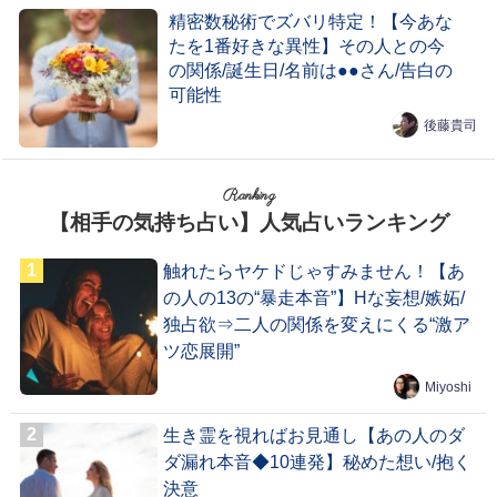
精密数秘術でズバリ特定！【今あな
たを1番好きな異性】その人との今
の関係/誕生日/名前は●●さん/告白の
可能性
後藤貴司
Ranking
【相手の気持ち占い】人気占いランキング
触れたらヤケドじゃすみません！【あ
の人の13の“暴走本音”】Hな妄想/嫉妬/
独占欲⇒二人の関係を変えにくる“激ア
ツ恋展開”
Miyoshi
生き霊を視ればお見通し【あの人のダ
ダ漏れ本音◆10連発】秘めた想い/抱く
決意