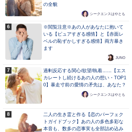
の全貌
シークエンスはやとも
※閲覧注意※あの人があなたに抱いて
いる【ピュアすぎる感情】と【赤面レ
ベルの恥ずかしすぎる感情】両方暴き
ます
JUNO
過剰反応する関心/欲望/執着……【エス
カレートし続けるあの人の想い・TOP1
0】暴走寸前の愛情の矛先は、あなた？
シークエンスはやとも
二人の生き霊と作る【恋のパーフェク
トガイドブック】あの人の多色多彩な
本音も、数多の恋事実も全部詰め込み