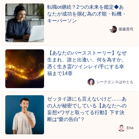
転職or継続？2つの未来を鑑定◆あ
なたが成功を掴む為の才能・転機・
キーパーソン
後藤貴司
【あなたのバースストーリー】なぜ
生まれ、誰と出逢い、何を為すか。
憑く生き霊/ツインレイ/手にする幸
福まで14章
シークエンスはやとも
ゼッタイ誰にも言えないけど……あ
の人が秘密でしている【あなたへの
妄想×ワザと取ってる行動】下す決
断は“愛の告白”？
Ena