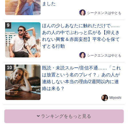
ました
シークエンスはやとも
ほんの少しあなたに触れただけで……
あの人の中でぶわっと広がる【抑えき
れない興奮＆赤面妄想】平常心を保て
ずとる行動
シークエンスはやとも
既読・未読スルー/音信不通……「これ
は放置という名のプレイ？」あの人が
連絡しない本当の理由/2週間以内に連
絡は来る？
Miyoshi
ランキングをもっと見る