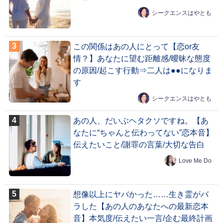
シークエンスはやとも
この関係はあの人にとって【恋or友
情？】あなたに望む距離感/曖昧な態度
の原因/起こす行動⇒二人は●●になりま
す
シークエンスはやとも
あの人、だいぶヘタクソですね。【あ
なたに“ちゃんと伝わってない”恋本音】
伝えたいこと/謝罪の言葉/大切な告白
Love Me Do
想像以上にヤバかった……生き霊がバ
ラした【あの人のあなたへの最新恋本
音】本気度/伝えたい一言/企む最終計画