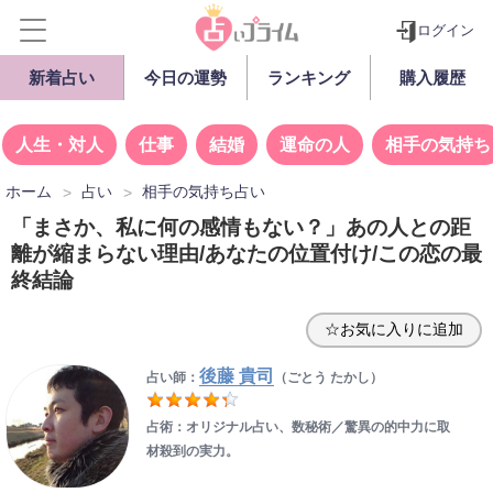
ログイン
新着占い
今日の運勢
ランキング
購入履歴
人生・対人
仕事
結婚
運命の人
相手の気持ち
ホーム
占い
相手の気持ち占い
「まさか、私に何の感情もない？」あの人との距
離が縮まらない理由/あなたの位置付け/この恋の最
終結論
☆お気に入りに追加
後藤 貴司
占い師：
（ごとう たかし）
占術：オリジナル占い、数秘術／驚異の的中力に取
材殺到の実力。