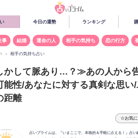
い
今日の運勢
ランキング
仕事
結婚
運命の人
相手の気持ち
恋の行方
い
相手の気持ち占い
しかして脈あり…？≫あの人から
可能性/あなたに対する真剣な思い/
の距離
☆お気に
占いプライムは、「いまここで、本格的＆手軽に占える！」占い