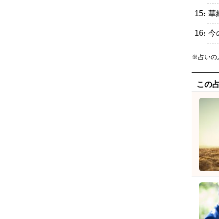
・華
・今
※占いの
この