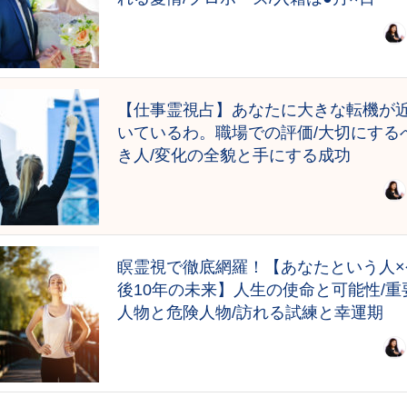
【仕事霊視占】あなたに大きな転機が
いているわ。職場での評価/大切にする
き人/変化の全貌と手にする成功
瞑霊視で徹底網羅！【あなたという人×
後10年の未来】人生の使命と可能性/重
人物と危険人物/訪れる試練と幸運期