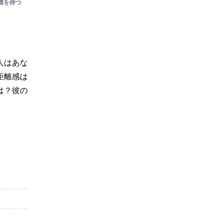
績を持つ
人はあな
距離感は
は？彼の