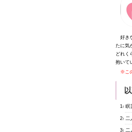
好き
たに気
どれく
抱いて
※こ
以
・瞑
・二
・二