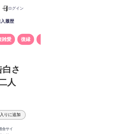
ログイン
購入履歴
複雑愛
復縁
タロット
告白さ
二人
入りに追加
総合サイ