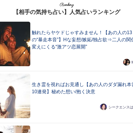
Ranking
【相手の気持ち占い】人気占いランキング
触れたらヤケドじゃすみません！【あの人の13
の“暴走本音”】Hな妄想/嫉妬/独占欲⇒二人の関
変えにくる“激アツ恋展開”
生き霊を視ればお見通し【あの人のダダ漏れ本
10連発】秘めた想い/抱く決意
シークエンス