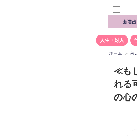
新着占
人生・対人
ホーム
占
≪も
れる
の心