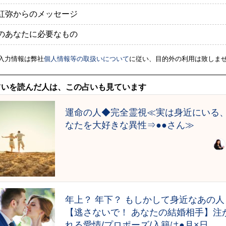
紅弥からのメッセージ
のあなたに必要なもの
入力情報は弊社
個人情報等の取扱いについて
に従い、目的外の利用は致しま
占いを読んだ人は、この占いも見ています
運命の人◆完全霊視≪実は身近にいる
なたを大好きな異性⇒●●さん≫
年上？ 年下？ もしかして身近なあの人
【逃さないで！ あなたの結婚相手】注
れる愛情/プロポーズ/入籍は●月×日