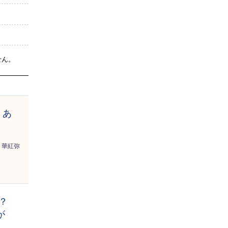
せん。
、あ
華紅弥
？
が