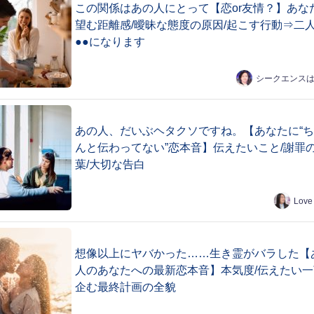
この関係はあの人にとって【恋or友情？】あな
望む距離感/曖昧な態度の原因/起こす行動⇒二
●●になります
シークエンス
あの人、だいぶヘタクソですね。【あなたに“
んと伝わってない”恋本音】伝えたいこと/謝罪
葉/大切な告白
Love
想像以上にヤバかった……生き霊がバラした【
人のあなたへの最新恋本音】本気度/伝えたい一
企む最終計画の全貌