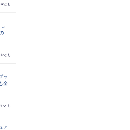
はやとも
トし
の
はやとも
ブッ
も全
はやとも
ュア