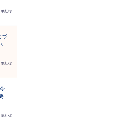
華紅弥
近づ
べ
華紅弥
今
要
華紅弥