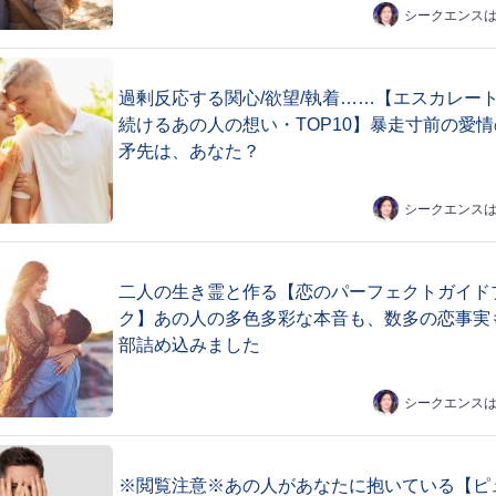
シークエンス
過剰反応する関心/欲望/執着……【エスカレー
続けるあの人の想い・TOP10】暴走寸前の愛情
矛先は、あなた？
シークエンス
二人の生き霊と作る【恋のパーフェクトガイド
ク】あの人の多色多彩な本音も、数多の恋事実
部詰め込みました
シークエンス
※閲覧注意※あの人があなたに抱いている【ピ