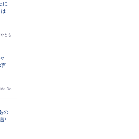
たに
人は
はやとも
ちゃ
の言
 Me Do
あの
言/