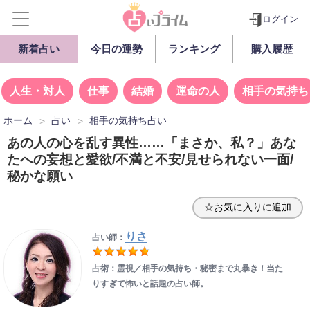
ログイン
新着占い
今日の運勢
ランキング
購入履歴
人生・対人
仕事
結婚
運命の人
相手の気持ち
ホーム
占い
相手の気持ち占い
あの人の心を乱す異性……「まさか、私？」あな
たへの妄想と愛欲/不満と不安/見せられない一面/
秘かな願い
☆お気に入りに追加
りさ
占い師：
占術：霊視／相手の気持ち・秘密まで丸暴き！当た
りすぎて怖いと話題の占い師。