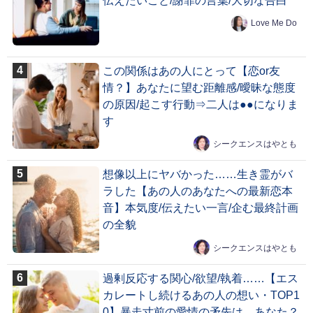
伝えたいこと/謝罪の言葉/大切な告白
Love Me Do
この関係はあの人にとって【恋or友
情？】あなたに望む距離感/曖昧な態度
の原因/起こす行動⇒二人は●●になりま
す
シークエンスはやとも
想像以上にヤバかった……生き霊がバ
ラした【あの人のあなたへの最新恋本
音】本気度/伝えたい一言/企む最終計画
の全貌
シークエンスはやとも
過剰反応する関心/欲望/執着……【エス
カレートし続けるあの人の想い・TOP1
0】暴走寸前の愛情の矛先は、あなた？