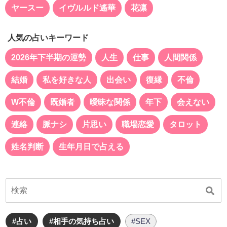
ヤースー
イヴルルド遙華
花凛
人気の占いキーワード
2026年下半期の運勢
人生
仕事
人間関係
結婚
私を好きな人
出会い
復縁
不倫
W不倫
既婚者
曖昧な関係
年下
会えない
連絡
脈ナシ
片思い
職場恋愛
タロット
姓名判断
生年月日で占える
#占い
#相手の気持ち占い
#SEX