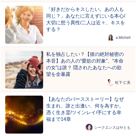
「好きだからキスしたい。あの人も
同じ？」あなたに言えずにいる本心/
大切に想う異性/二人は近々、キスを
する？
a.Michell
私を独占したい？【彼の絶対秘密の
本音】あの人の“愛欲の対象”、“本命
の女”は誰？ 隠されたあなたへの欲
望を全暴露
松下 仁美
【あなたのバースストーリー】なぜ
生まれ、誰と出逢い、何を為すか。
憑く生き霊/ツインレイ/手にする幸
福まで14章
シークエンスはやとも