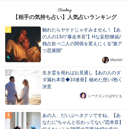
Ranking
【相手の気持ち占い】人気占いランキング
触れたらヤケドじゃすみません！【あ
の人の13の“暴走本音”】Hな妄想/嫉妬/
独占欲⇒二人の関係を変えにくる“激ア
ツ恋展開”
Miyoshi
生き霊を視ればお見通し【あの人のダ
ダ漏れ本音◆10連発】秘めた想い/抱く
決意
シークエンスはやとも
あの人、だいぶヘタクソですね。【あ
なたに“ちゃんと伝わってない”恋本音】