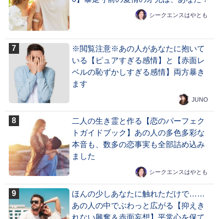
シークエンスはやとも
※閲覧注意※あの人があなたに抱いて
いる【ピュアすぎる感情】と【赤面レ
ベルの恥ずかしすぎる感情】両方暴き
ます
JUNO
二人の生き霊と作る【恋のパーフェク
トガイドブック】あの人の多色多彩な
本音も、数多の恋事実も全部詰め込み
ました
シークエンスはやとも
ほんの少しあなたに触れただけで……
あの人の中でぶわっと広がる【抑えき
れない興奮＆赤面妄想】平常心を保て