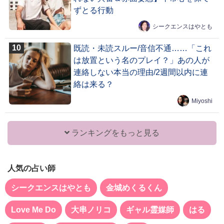
ずとる行動
シークエンスはやとも
既読・未読スルー/音信不通……「これ
は放置という名のプレイ？」あの人が
連絡しない本当の理由/2週間以内に連
絡は来る？
Miyoshi
ランキングをもっと見る
人気の占い師
シークエンスはやとも
金城めくるくん
Love Me Do
大串ノリコ
ギャル霊媒師
はる