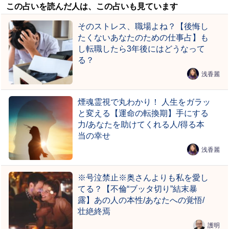
この占いを読んだ人は、この占いも見ています
そのストレス、職場よね？【後悔し
たくないあなたのための仕事占】も
し転職したら3年後にはどうなって
る？
浅香麗
煙魂霊視で丸わかり！ 人生をガラッ
と変える【運命の転換期】手にする
力/あなたを助けてくれる人/得る本
当の幸せ
浅香麗
※号泣禁止※奥さんよりも私を愛し
てる？【不倫“ブッタ切り”結末暴
露】あの人の本性/あなたへの覚悟/
壮絶終焉
護明