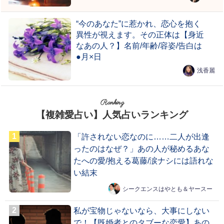
“今のあなた”に惹かれ、恋心を抱く
異性が視えます。その正体は【身近
なあの人？】名前/年齢/容姿/告白は
●月×日
浅香麗
Ranking
【複雑愛占い】人気占いランキング
「許されない恋なのに……二人が出逢
ったのはなぜ？」あの人が秘めるあな
たへの愛/抱える葛藤/涙ナシには語れな
い結末
シークエンスはやとも＆ヤースー
私が宝物じゃないなら、大事にしない
で！【既婚者とのタブーな恋愛】あの