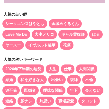
人気の占い師
シークエンスはやとも
金城めくるくん
Love Me Do
大串ノリコ
ギャル霊媒師
はる
ヤースー
イヴルルド遙華
花凛
人気の占いキーワード
2026年下半期の運勢
人生
仕事
人間関係
結婚
私を好きな人
出会い
復縁
不倫
W不倫
既婚者
曖昧な関係
年下
会えない
連絡
脈ナシ
片思い
職場恋愛
タロット