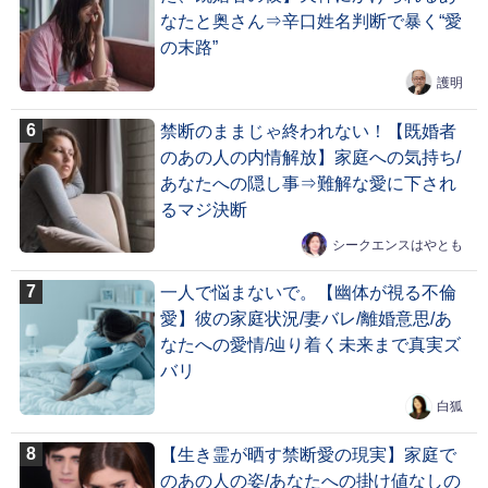
なたと奥さん⇒辛口姓名判断で暴く“愛
の末路”
護明
禁断のままじゃ終われない！【既婚者
のあの人の内情解放】家庭への気持ち/
あなたへの隠し事⇒難解な愛に下され
るマジ決断
シークエンスはやとも
一人で悩まないで。【幽体が視る不倫
愛】彼の家庭状況/妻バレ/離婚意思/あ
なたへの愛情/辿り着く未来まで真実ズ
バリ
白狐
【生き霊が晒す禁断愛の現実】家庭で
のあの人の姿/あなたへの掛け値なしの