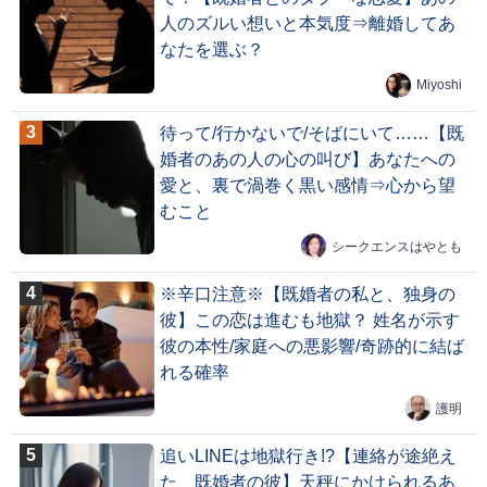
人のズルい想いと本気度⇒離婚してあ
なたを選ぶ？
Miyoshi
待って/行かないで/そばにいて……【既
婚者のあの人の心の叫び】あなたへの
愛と、裏で渦巻く黒い感情⇒心から望
むこと
シークエンスはやとも
※辛口注意※【既婚者の私と、独身の
彼】この恋は進むも地獄？ 姓名が示す
彼の本性/家庭への悪影響/奇跡的に結ば
れる確率
護明
追いLINEは地獄行き!?【連絡が途絶え
た、既婚者の彼】天秤にかけられるあ