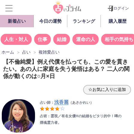
ログイン
新着占い
今日の運勢
ランキング
購入履歴
人生・対人
仕事
結婚
運命の人
相手の気持ち
ホーム
占い
複雑愛占い
【不倫純愛】例え代償を払っても、この愛を貫き
たい。あの人に家庭を失う覚悟はある？ 二人の関
係が動くのは○月×日
☆お気に入りに追加
浅香麗
占い師：
（あさかれい）
占術：霊視／有名女優Hの結婚をピタリ的中！噂の
煙魂霊力者。