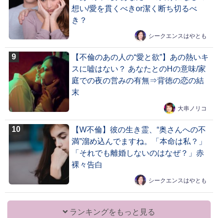
想い/愛を貫くべきor潔く断ち切るべ
き？
シークエンスはやとも
【不倫のあの人の“愛と欲”】あの熱いキ
スに嘘はない？ あなたとのHの意味/家
庭での夜の営みの有無⇒背徳の恋の結
末
大串ノリコ
【W不倫】彼の生き霊、“奥さんへの不
満”溜め込んでますね。「本命は私？」
「それでも離婚しないのはなぜ？」赤
裸々告白
シークエンスはやとも
ランキングをもっと見る