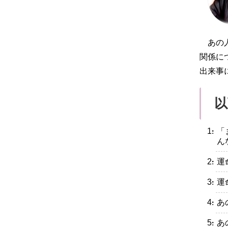
あの
関係に
出来事
以
・「
ん
・運
・運
・あ
・あ