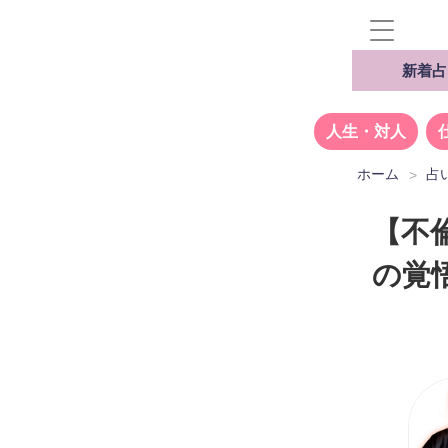
新着占
人生・対人
ホーム
占
【不
の覚