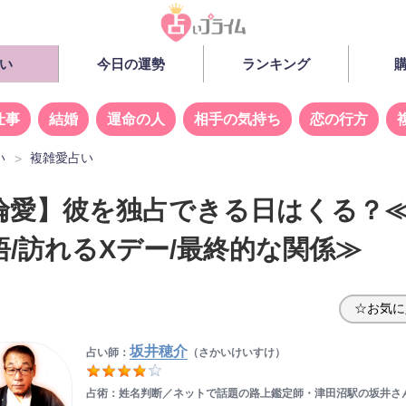
い
今日の運勢
ランキング
仕事
結婚
運命の人
相手の気持ち
恋の行方
い
複雑愛占い
倫愛】彼を独占できる日はくる？
悟/訪れるXデー/最終的な関係≫
☆お気に
坂井穂介
占い師：
（さかいけいすけ）
占術：姓名判断／ネットで話題の路上鑑定師・津田沼駅の坂井さ