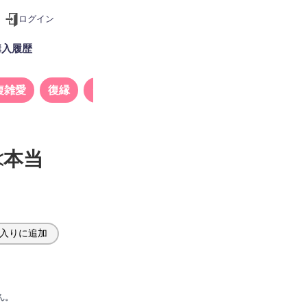
ログイン
購入履歴
複雑愛
復縁
タロット
≪本当
入りに追加
ん。