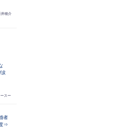
坂井穂介
な
/涙
ヤースー
婚者
度⇒