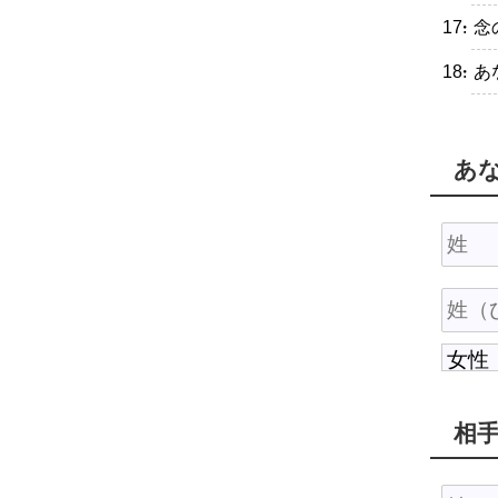
・念
・あ
あ
相