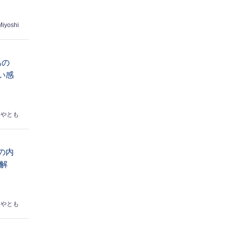
Miyoshi
あの
い感
はやとも
の内
解
はやとも