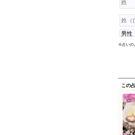
※占いの
この