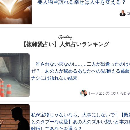
要人物⇒訪れる幸せは人生を変える？
Ranking
【複雑愛占い】人気占いランキング
「許されない恋なのに……二人が出逢ったのは
ぜ？」あの人が秘めるあなたへの愛/抱える葛藤
ナシには語れない結末
シークエンスはやとも＆
私が宝物じゃないなら、大事にしないで！【既
とのタブーな恋愛】あの人のズルい想いと本気
離婚してあなたを選ぶ？