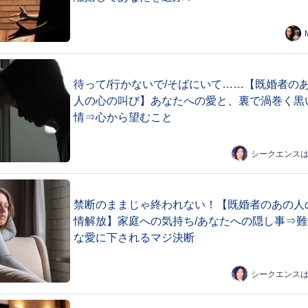
待って/行かないで/そばにいて……【既婚者の
人の心の叫び】あなたへの愛と、裏で渦巻く黒
情⇒心から望むこと
シークエンス
禁断のままじゃ終われない！【既婚者のあの人
情解放】家庭への気持ち/あなたへの隠し事⇒難
な愛に下されるマジ決断
シークエンス