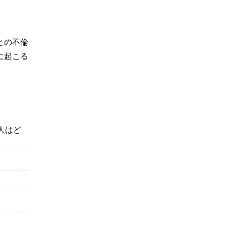
との不倫
に起こる
人はど