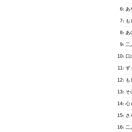
・あ
・も
・あ
・二
・口
・ず
・も
・そ
・心
・さ
・二