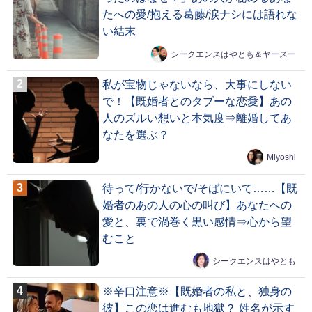
たへの愛/抱える葛藤/涙ナシには語れな
い結末
シークエンスはやとも＆ヤースー
私が宝物じゃないなら、大事にしない
で！【既婚者とのタブーな恋愛】あの
人のズルい想いと本気度⇒離婚してあ
なたを選ぶ？
Miyoshi
待って/行かないで/そばにいて……【既
婚者のあの人の心の叫び】あなたへの
愛と、裏で渦巻く黒い感情⇒心から望
むこと
シークエンスはやとも
※辛口注意※【既婚者の私と、独身の
彼】この恋は進むも地獄？ 姓名が示す