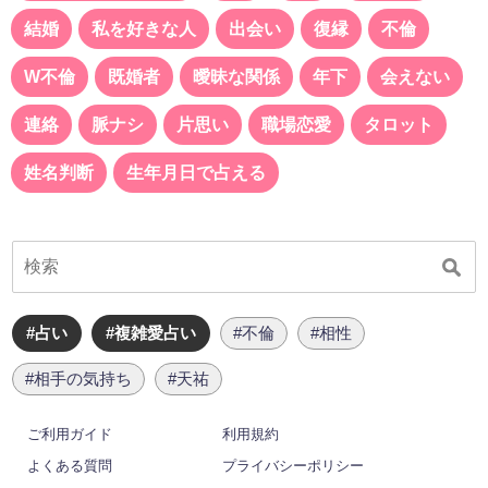
結婚
私を好きな人
出会い
復縁
不倫
W不倫
既婚者
曖昧な関係
年下
会えない
連絡
脈ナシ
片思い
職場恋愛
タロット
姓名判断
生年月日で占える
#占い
#複雑愛占い
#不倫
#相性
#相手の気持ち
#天祐
ご利用ガイド
利用規約
よくある質問
プライバシーポリシー