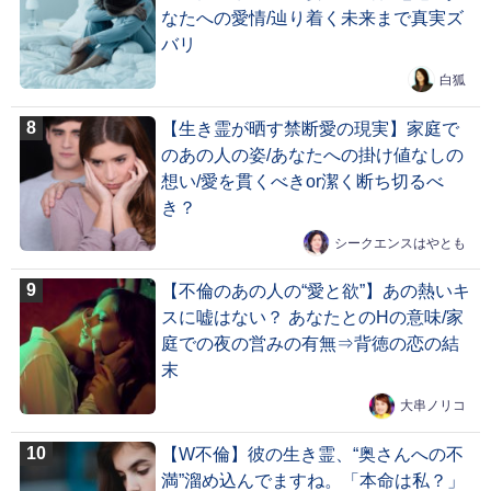
なたへの愛情/辿り着く未来まで真実ズ
バリ
白狐
【生き霊が晒す禁断愛の現実】家庭で
のあの人の姿/あなたへの掛け値なしの
想い/愛を貫くべきor潔く断ち切るべ
き？
シークエンスはやとも
【不倫のあの人の“愛と欲”】あの熱いキ
スに嘘はない？ あなたとのHの意味/家
庭での夜の営みの有無⇒背徳の恋の結
末
大串ノリコ
【W不倫】彼の生き霊、“奥さんへの不
満”溜め込んでますね。「本命は私？」