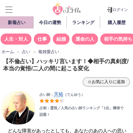
ログイン
新着占い
今日の運勢
ランキング
購入履歴
人生・対人
仕事
結婚
運命の人
相手の気持ち
ホーム
占い
複雑愛占い
【不倫占い】ハッキリ言います！◆相手の真剣度/
本当の覚悟/二人の間に起こる変化
☆お気に入りに追加
天祐
占い師：
（てんゆう）
占術：霊視／人気の占い師ランキング「1位」獲得で
話題！
どんな障害があったとしても、あなたのあの人への思い