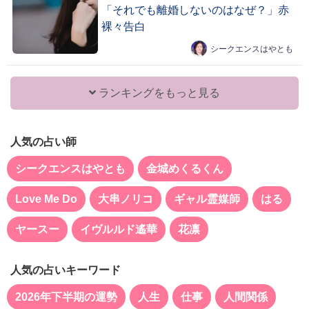
「それでも離婚しないのはなぜ？」赤
裸々告白
シークエンスはやとも
ランキングをもっと見る
人気の占い師
シークエンスはやとも
金城めくるくん
Love Me Do
大串ノリコ
ギャル霊媒師
はる
ヤースー
イヴルルド遙華
花凛
人気の占いキーワード
2026年下半期の運勢
人生
仕事
人間関係