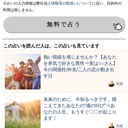
※占いの入力情報は弊社
個人情報等の取扱いについて
に従い、目的外の
利用は致しません。
この占いを読んだ人は、この占いも見ています
熱い視線を感じませんか？【あなた
を本気で好きな異性⇒実は○○さん】
今の関係性/外見/二人の恋が動き出
す日
天祐
未来のために、今知るべきです。聴
こえてきたあなたの“魂の叫び”⇒あ
なたの人生、もうすぐ〇〇が起こり
ます！
天祐