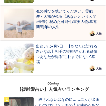
魂の叫びを聴いてください。霊能
僧・天祐が視る【あなたという人間
×未来】秘めた可能性/重要人物/幸運
期/晩年の人生
天祐
出逢いは●月×日！【あなたに訪れる
新たな恋】相手の特徴/注がれる愛情
⇒あなたが得る“これまでにない”幸
福
天祐
Ranking
【複雑愛占い】人気占いランキング
「許されない恋なのに……二人が出逢
ったのはなぜ？」あの人が秘めるあな