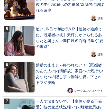
彼の本性/家庭への悪影響/奇跡的に結ば
れる確率
護明
追いLINEは地獄行き!?【連絡が途絶え
た、既婚者の彼】天秤にかけられるあ
なたと奥さん⇒辛口姓名判断で暴く“愛
の末路”
護明
禁断のままじゃ終われない！【既婚者
のあの人の内情解放】家庭への気持ち/
あなたへの隠し事⇒難解な愛に下され
るマジ決断
シークエンスはやとも
一人で悩まないで。【幽体が視る不倫
愛】彼の家庭状況/妻バレ/離婚意思/あ