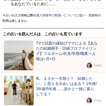
るあなたでいるために……
※占いの入力情報は弊社
個人情報等の取扱いについて
に従い、目的外の
利用は致しません。
この占いを読んだ人は、この占いも見ています
TVで話題の縁結びママによる【あな
たの結婚相手・詳細プロファイリン
グ】フルネーム/外見/学歴/職業⇒入
籍は○月×日
うらら
私、まさか一生独り？「結婚した
い」と思える出会いはある？ 1年後/
3年後/5年後……誰かと一緒に暮ら
してる？
うらら