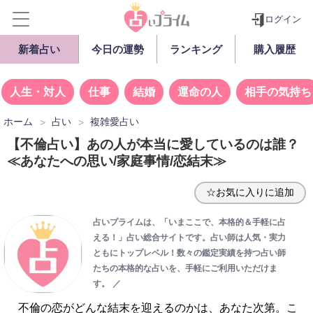
ログイン
新着占い
今日の運勢
ランキング
購入履歴
人生・対人
仕事
結婚
運命の人
相手の気持ち
ホーム
占い
複雑愛占い
【不倫占い】あの人が本当に愛しているのは誰？
≪あなたへの思い/家庭事情/恋結末≫
☆お気に入りに追加
占いプライムは、「いまここで、本格的＆手軽に占
える！」占い総合サイトです。占い師は人気・実力
ともにトップレベル！数々の鑑定実績を持つ占い師
たちの本格的な占いを、手軽にご利用いただけま
す。
／
不倫の恋がどんな結末を迎えるのかは、あなた次第。こ