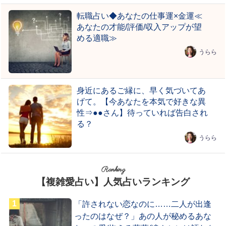
転職占い◆あなたの仕事運×金運≪
あなたの才能/評価/収入アップが望
める適職≫
うらら
身近にあるご縁に、早く気づいてあ
げて。【今あなたを本気で好きな異
性⇒●●さん】待っていれば告白され
る？
うらら
Ranking
【複雑愛占い】人気占いランキング
「許されない恋なのに……二人が出逢
ったのはなぜ？」あの人が秘めるあな