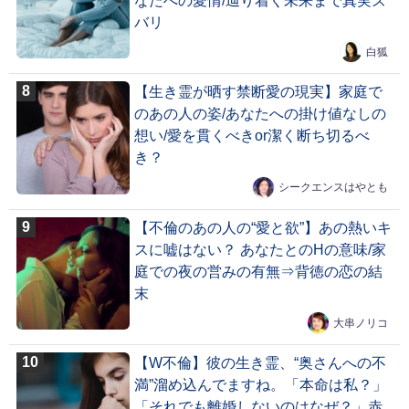
なたへの愛情/辿り着く未来まで真実ズ
バリ
白狐
【生き霊が晒す禁断愛の現実】家庭で
のあの人の姿/あなたへの掛け値なしの
想い/愛を貫くべきor潔く断ち切るべ
き？
シークエンスはやとも
【不倫のあの人の“愛と欲”】あの熱いキ
スに嘘はない？ あなたとのHの意味/家
庭での夜の営みの有無⇒背徳の恋の結
末
大串ノリコ
【W不倫】彼の生き霊、“奥さんへの不
満”溜め込んでますね。「本命は私？」
「それでも離婚しないのはなぜ？」赤