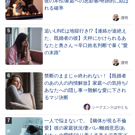
彼の本性/家庭への悪影響/奇跡的に結ば
れる確率
護明
追いLINEは地獄行き!?【連絡が途絶え
た、既婚者の彼】天秤にかけられるあ
なたと奥さん⇒辛口姓名判断で暴く“愛
の末路”
護明
禁断のままじゃ終われない！【既婚者
のあの人の内情解放】家庭への気持ち/
あなたへの隠し事⇒難解な愛に下され
るマジ決断
シークエンスはやとも
一人で悩まないで。【幽体が視る不倫
愛】彼の家庭状況/妻バレ/離婚意思/あ