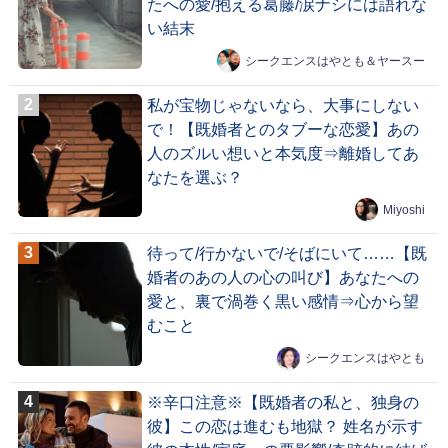
たへの愛/抱える葛藤/涙ナシには語れな
い結末
シークエンスはやとも＆ヤースー
私が宝物じゃないなら、大事にしない
で！【既婚者とのタブーな恋愛】あの
人のズルい想いと本気度⇒離婚してあ
なたを選ぶ？
Miyoshi
待って/行かないで/そばにいて……【既
婚者のあの人の心の叫び】あなたへの
愛と、裏で渦巻く黒い感情⇒心から望
むこと
シークエンスはやとも
※辛口注意※【既婚者の私と、独身の
彼】この恋は進むも地獄？ 姓名が示す