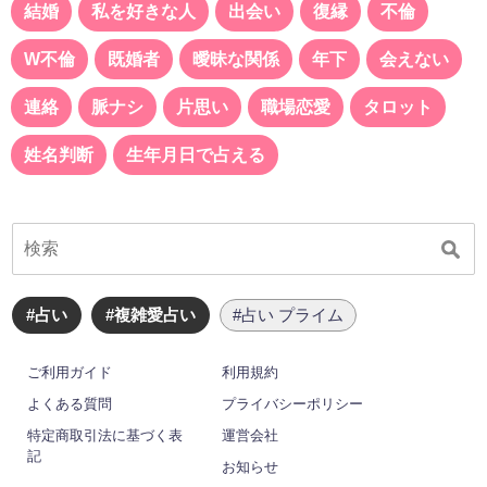
結婚
私を好きな人
出会い
復縁
不倫
W不倫
既婚者
曖昧な関係
年下
会えない
連絡
脈ナシ
片思い
職場恋愛
タロット
姓名判断
生年月日で占える
#占い
#複雑愛占い
#占い プライム
ご利用ガイド
利用規約
よくある質問
プライバシーポリシー
特定商取引法に基づく表
運営会社
記
お知らせ