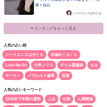
裸々告白
シークエンスはやとも
ランキングをもっと見る
人気の占い師
シークエンスはやとも
金城めくるくん
Love Me Do
大串ノリコ
ギャル霊媒師
はる
ヤースー
イヴルルド遙華
花凛
人気の占いキーワード
2026年下半期の運勢
人生
仕事
人間関係