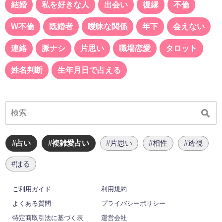
結婚
私を好きな人
出会い
復縁
不倫
W不倫
既婚者
曖昧な関係
年下
会えない
連絡
脈ナシ
片思い
職場恋愛
タロット
姓名判断
生年月日で占える
#占い
#複雑愛占い
#片思い
#相性
#透視
#はる
ご利用ガイド
利用規約
よくある質問
プライバシーポリシー
特定商取引法に基づく表
運営会社