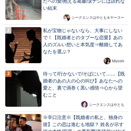
たへの愛/抱える葛藤/涙ナシには語れな
い結末
シークエンスはやとも＆ヤースー
私が宝物じゃないなら、大事にしない
で！【既婚者とのタブーな恋愛】あの
人のズルい想いと本気度⇒離婚してあ
なたを選ぶ？
Miyoshi
待って/行かないで/そばにいて……【既
婚者のあの人の心の叫び】あなたへの
愛と、裏で渦巻く黒い感情⇒心から望
むこと
シークエンスはやとも
※辛口注意※【既婚者の私と、独身の
彼】この恋は進むも地獄？ 姓名が示す