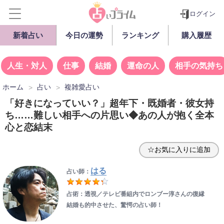
ログイン
新着占い
今日の運勢
ランキング
購入履歴
人生・対人
仕事
結婚
運命の人
相手の気持ち
ホーム
占い
複雑愛占い
「好きになっていい？」超年下・既婚者・彼女持
ち……難しい相手への片思い◆あの人が抱く全本
心と恋結末
☆お気に入りに追加
はる
占い師：
占術：透視／テレビ番組内でロンブー淳さんの復縁
結婚も的中させた、驚愕の占い師！