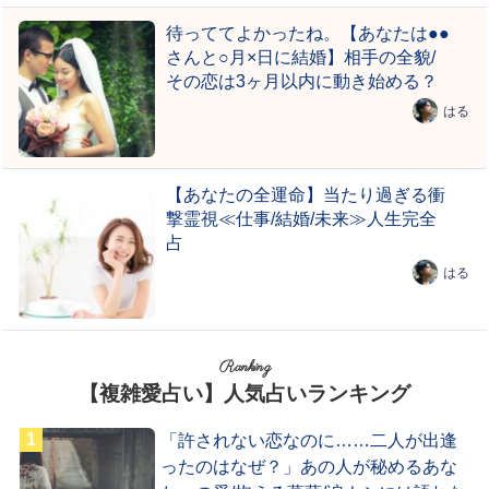
待っててよかったね。【あなたは●●
さんと○月×日に結婚】相手の全貌/
その恋は3ヶ月以内に動き始める？
はる
【あなたの全運命】当たり過ぎる衝
撃霊視≪仕事/結婚/未来≫人生完全
占
はる
Ranking
【複雑愛占い】人気占いランキング
「許されない恋なのに……二人が出逢
ったのはなぜ？」あの人が秘めるあな