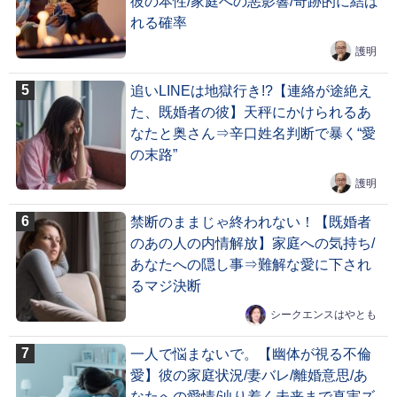
彼の本性/家庭への悪影響/奇跡的に結ば
れる確率
護明
追いLINEは地獄行き!?【連絡が途絶え
た、既婚者の彼】天秤にかけられるあ
なたと奥さん⇒辛口姓名判断で暴く“愛
の末路”
護明
禁断のままじゃ終われない！【既婚者
のあの人の内情解放】家庭への気持ち/
あなたへの隠し事⇒難解な愛に下され
るマジ決断
シークエンスはやとも
一人で悩まないで。【幽体が視る不倫
愛】彼の家庭状況/妻バレ/離婚意思/あ
なたへの愛情/辿り着く未来まで真実ズ