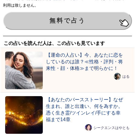
利用は致しません。
この占いを読んだ人は、この占いも見ています
【運命の人占い】今、あなたに恋を
しているのは誰？≪性格・評判・将
来性・顔・体格≫まで明らかに！
はる
【あなたのバースストーリー】なぜ
生まれ、誰と出逢い、何を為すか。
憑く生き霊/ツインレイ/手にする幸
福まで14章
シークエンスはやとも