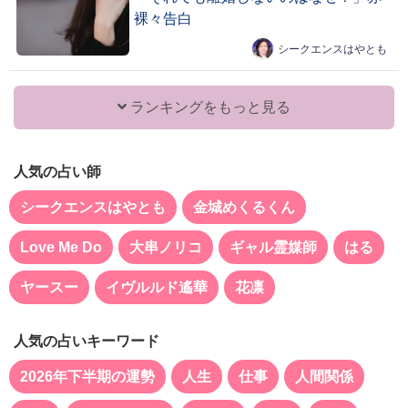
裸々告白
シークエンスはやとも
ランキングをもっと見る
人気の占い師
シークエンスはやとも
金城めくるくん
Love Me Do
大串ノリコ
ギャル霊媒師
はる
ヤースー
イヴルルド遙華
花凛
人気の占いキーワード
2026年下半期の運勢
人生
仕事
人間関係