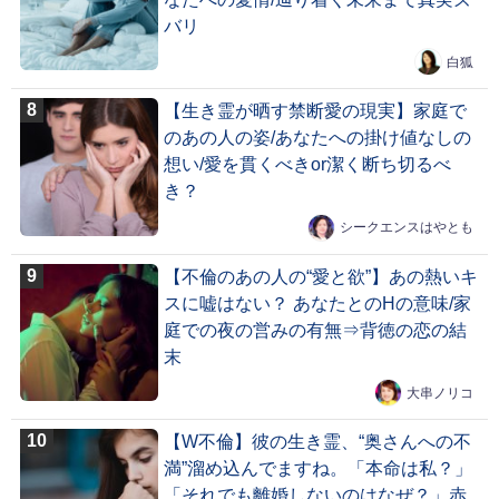
バリ
白狐
【生き霊が晒す禁断愛の現実】家庭で
のあの人の姿/あなたへの掛け値なしの
想い/愛を貫くべきor潔く断ち切るべ
き？
シークエンスはやとも
【不倫のあの人の“愛と欲”】あの熱いキ
スに嘘はない？ あなたとのHの意味/家
庭での夜の営みの有無⇒背徳の恋の結
末
大串ノリコ
【W不倫】彼の生き霊、“奥さんへの不
満”溜め込んでますね。「本命は私？」
「それでも離婚しないのはなぜ？」赤