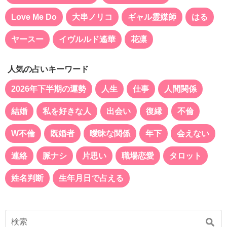
Love Me Do
大串ノリコ
ギャル霊媒師
はる
ヤースー
イヴルルド遙華
花凛
人気の占いキーワード
2026年下半期の運勢
人生
仕事
人間関係
結婚
私を好きな人
出会い
復縁
不倫
W不倫
既婚者
曖昧な関係
年下
会えない
連絡
脈ナシ
片思い
職場恋愛
タロット
姓名判断
生年月日で占える