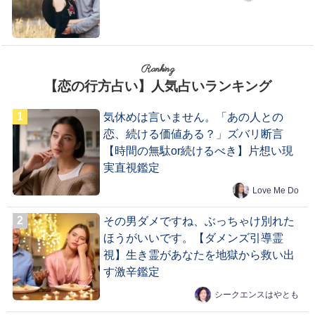
Ranking
【恋の行方占い】人気占いランキング
気休めは言いません。「あの人との
恋、続ける価値ある？」ズバリ断言
【時間の無駄or続けるべき】片想い現
実直視鑑定
Love Me Do
その男ダメですね、ぶっちゃけ別れた
ほうがいいです。【ダメンズ引導霊
視】生き霊があなたを地獄から救い出
す激辛鑑定
シークエンスはやとも