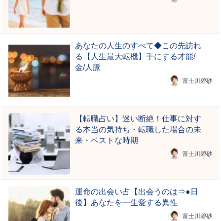
あなたの人生のすべて◆この先訪れ
る【人生最大転機】手にする才能/
金/人脈
富士川碧砂
【転職占い】迷い断絶！仕事に対す
る本当の気持ち・転職した場合の未
来・ベストな時期
富士川碧砂
運命の出会い占【出会うのは⇒●日
後】あなたを一生愛する異性
富士川碧砂