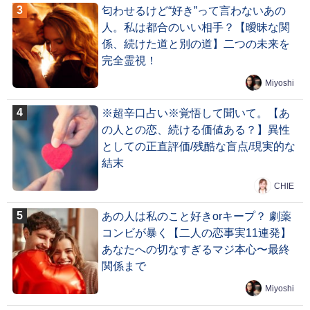
匂わせるけど“好き”って言わないあの
人。私は都合のいい相手？【曖昧な関
係、続けた道と別の道】二つの未来を
完全霊視！
Miyoshi
※超辛口占い※覚悟して聞いて。【あ
の人との恋、続ける価値ある？】異性
としての正直評価/残酷な盲点/現実的な
結末
CHIE
あの人は私のこと好きorキープ？ 劇薬
コンビが暴く【二人の恋事実11連発】
あなたへの切なすぎるマジ本心〜最終
関係まで
Miyoshi