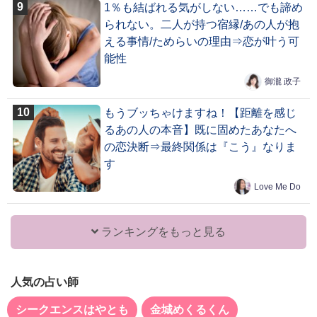
1％も結ばれる気がしない……でも諦め
られない。二人が持つ宿縁/あの人が抱
える事情/ためらいの理由⇒恋が叶う可
能性
御瀧 政子
もうブッちゃけますね！【距離を感じ
るあの人の本音】既に固めたあなたへ
の恋決断⇒最終関係は『こう』なりま
す
Love Me Do
ランキングをもっと見る
人気の占い師
シークエンスはやとも
金城めくるくん