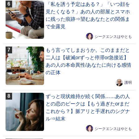
「私を誘う予定はある？」「いつ顔を
見たくなる？」あの人の部屋とスマホ
に残った痕跡⇒望むあなたとの関係ま
で全露見
シークエンスはやとも
もう言ってしまおうか。このままだと
二人は【破滅orずっと停滞or急接近】
あの人の本命異性/あなたに向ける感情
の正体
護明
ずっと現状維持が続く関係……あの人
との恋のピークは【もう過ぎたorまだ
これから？】脈アリと手遅れのシグナ
ル⇒結末
シークエンスはやとも