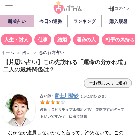
ログイン
新着占い
今日の運勢
ランキング
購入履歴
人生・対人
仕事
結婚
運命の人
相手の気持ち
ホーム
占い
恋の行方占い
【片思い占い】この先訪れる「運命の分かれ道」
二人の最終関係は？
☆お気に入りに追加
富士川碧砂
占い師：
（ふじかわ みさ）
占術：スピリチュアル鑑定／TV「突然ですが占って
もいいですか？」出演で話題！
なかなか進展しないからと言って、諦めないで。この