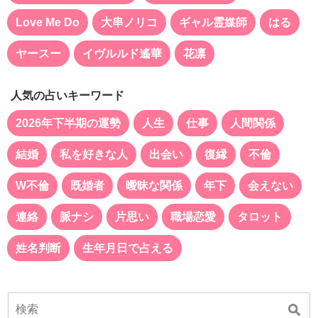
Love Me Do
大串ノリコ
ギャル霊媒師
はる
ヤースー
イヴルルド遙華
花凛
人気の占いキーワード
2026年下半期の運勢
人生
仕事
人間関係
結婚
私を好きな人
出会い
復縁
不倫
W不倫
既婚者
曖昧な関係
年下
会えない
連絡
脈ナシ
片思い
職場恋愛
タロット
姓名判断
生年月日で占える