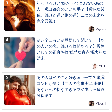
匂わせるけど“好き”って言わないあの
人。私は都合のいい相手？【曖昧な関
係、続けた道と別の道】二つの未来を
完全霊視！
Miyoshi
※超辛口占い※覚悟して聞いて。【あ
の人との恋、続ける価値ある？】異性
としての正直評価/残酷な盲点/現実的な
結末
CHIE
あの人は私のこと好きorキープ？ 劇薬
コンビが暴く【二人の恋事実11連発】
あなたへの切なすぎるマジ本心〜最終
関係まで
Miyoshi