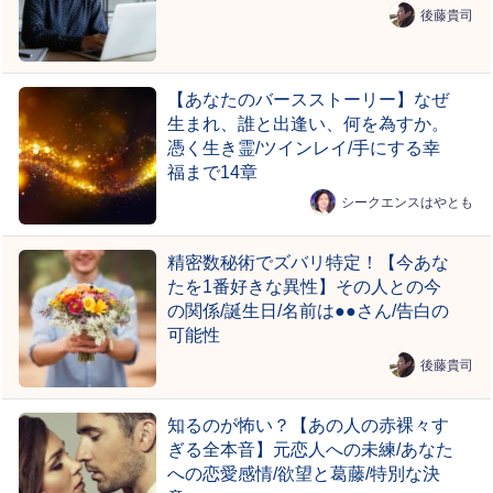
後藤貴司
【あなたのバースストーリー】なぜ
生まれ、誰と出逢い、何を為すか。
憑く生き霊/ツインレイ/手にする幸
福まで14章
シークエンスはやとも
精密数秘術でズバリ特定！【今あな
たを1番好きな異性】その人との今
の関係/誕生日/名前は●●さん/告白の
可能性
後藤貴司
知るのが怖い？【あの人の赤裸々す
ぎる全本音】元恋人への未練/あなた
への恋愛感情/欲望と葛藤/特別な決