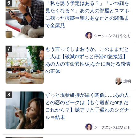
「私を誘う予定はある？」「いつ顔を
見たくなる？」あの人の部屋とスマホ
に残った痕跡⇒望むあなたとの関係ま
で全露見
シークエンスはやとも
もう言ってしまおうか。このままだと
二人は【破滅orずっと停滞or急接近】
あの人の本命異性/あなたに向ける感情
の正体
護明
ずっと現状維持が続く関係……あの人
との恋のピークは【もう過ぎたorまだ
これから？】脈アリと手遅れのシグナ
ル⇒結末
シークエンスはやとも