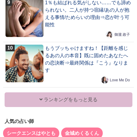
1％も結ばれる気がしない……でも諦め
られない。二人が持つ宿縁/あの人が抱
える事情/ためらいの理由⇒恋が叶う可
能性
御瀧 政子
もうブッちゃけますね！【距離を感じ
るあの人の本音】既に固めたあなたへ
の恋決断⇒最終関係は『こう』なりま
す
Love Me Do
ランキングをもっと見る
人気の占い師
シークエンスはやとも
金城めくるくん