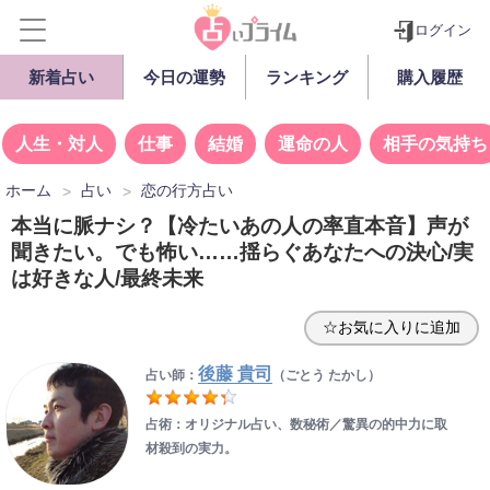
ログイン
新着占い
今日の運勢
ランキング
購入履歴
人生・対人
仕事
結婚
運命の人
相手の気持ち
ホーム
占い
恋の行方占い
本当に脈ナシ？【冷たいあの人の率直本音】声が
聞きたい。でも怖い……揺らぐあなたへの決心/実
は好きな人/最終未来
☆お気に入りに追加
後藤 貴司
占い師：
（ごとう たかし）
占術：オリジナル占い、数秘術／驚異の的中力に取
材殺到の実力。