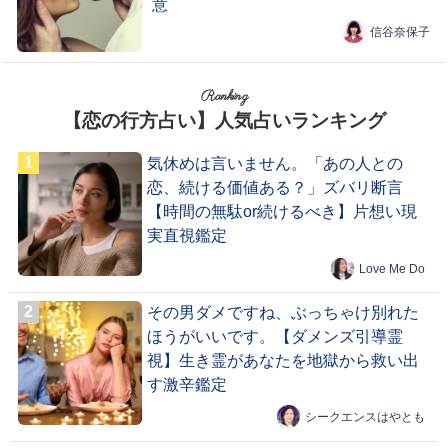
意
信谷奈保子
Ranking
【恋の行方占い】人気占いランキング
気休めは言いません。「あの人との
恋、続ける価値ある？」ズバリ断言
【時間の無駄or続けるべき】片想い現
実直視鑑定
Love Me Do
その男ダメですね、ぶっちゃけ別れた
ほうがいいです。【ダメンズ引導霊
視】生き霊があなたを地獄から救い出
す激辛鑑定
シークエンスはやとも