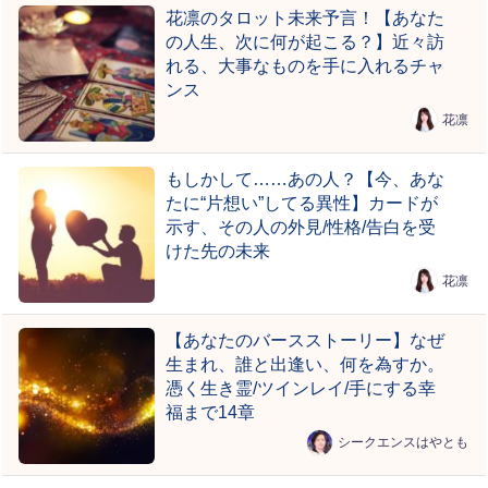
花凛のタロット未来予言！【あなた
の人生、次に何が起こる？】近々訪
れる、大事なものを手に入れるチャ
ンス
花凛
もしかして……あの人？【今、あな
たに“片想い”してる異性】カードが
示す、その人の外見/性格/告白を受
けた先の未来
花凛
【あなたのバースストーリー】なぜ
生まれ、誰と出逢い、何を為すか。
憑く生き霊/ツインレイ/手にする幸
福まで14章
シークエンスはやとも