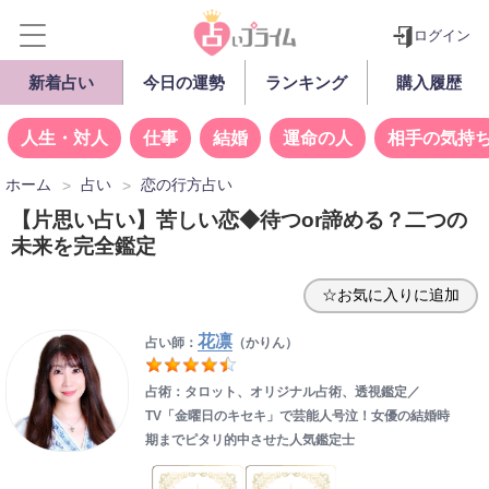
ログイン
新着占い
今日の運勢
ランキング
購入履歴
人生・対人
仕事
結婚
運命の人
相手の気持
ホーム
占い
恋の行方占い
【片思い占い】苦しい恋◆待つor諦める？二つの
未来を完全鑑定
☆お気に入りに追加
花凛
占い師：
（かりん）
占術：タロット、オリジナル占術、透視鑑定／
TV「金曜日のキセキ」で芸能人号泣！女優の結婚時
期までピタリ的中させた人気鑑定士