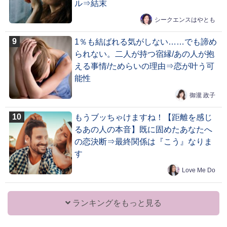
ル⇒結末
シークエンスはやとも
1％も結ばれる気がしない……でも諦め
られない。二人が持つ宿縁/あの人が抱
える事情/ためらいの理由⇒恋が叶う可
能性
御瀧 政子
もうブッちゃけますね！【距離を感じ
るあの人の本音】既に固めたあなたへ
の恋決断⇒最終関係は『こう』なりま
す
Love Me Do
ランキングをもっと見る