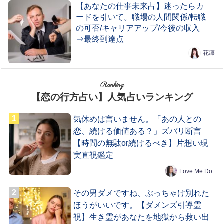
【あなたの仕事未来占】迷ったらカ
ードを引いて。職場の人間関係/転職
の可否/キャリアアップ/今後の収入
⇒最終到達点
花凛
Ranking
【恋の行方占い】人気占いランキング
気休めは言いません。「あの人との
恋、続ける価値ある？」ズバリ断言
【時間の無駄or続けるべき】片想い現
実直視鑑定
Love Me Do
その男ダメですね、ぶっちゃけ別れた
ほうがいいです。【ダメンズ引導霊
視】生き霊があなたを地獄から救い出