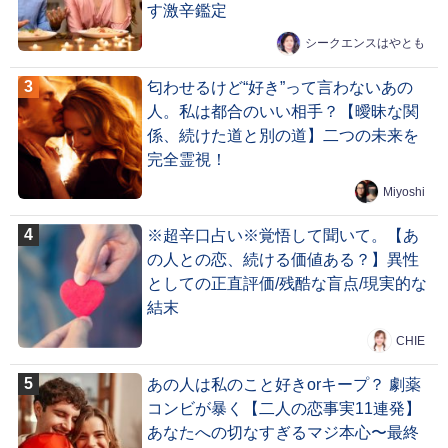
す激辛鑑定
シークエンスはやとも
匂わせるけど“好き”って言わないあの
人。私は都合のいい相手？【曖昧な関
係、続けた道と別の道】二つの未来を
完全霊視！
Miyoshi
※超辛口占い※覚悟して聞いて。【あ
の人との恋、続ける価値ある？】異性
としての正直評価/残酷な盲点/現実的な
結末
CHIE
あの人は私のこと好きorキープ？ 劇薬
コンビが暴く【二人の恋事実11連発】
あなたへの切なすぎるマジ本心〜最終