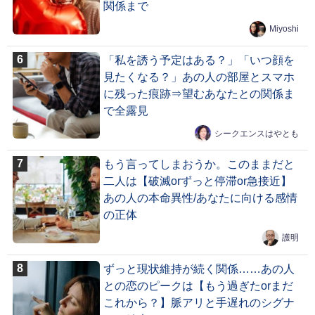
関係まで
Miyoshi
「私を誘う予定はある？」「いつ顔を
見たくなる？」あの人の部屋とスマホ
に残った痕跡⇒望むあなたとの関係ま
で全露見
シークエンスはやとも
もう言ってしまおうか。このままだと
二人は【破滅orずっと停滞or急接近】
あの人の本命異性/あなたに向ける感情
の正体
護明
ずっと現状維持が続く関係……あの人
との恋のピークは【もう過ぎたorまだ
これから？】脈アリと手遅れのシグナ