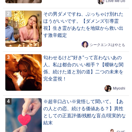
Love Me Do
その男ダメですね、ぶっちゃけ別れた
ほうがいいです。【ダメンズ引導霊
視】生き霊があなたを地獄から救い出
す激辛鑑定
シークエンスはやとも
匂わせるけど“好き”って言わないあの
人。私は都合のいい相手？【曖昧な関
係、続けた道と別の道】二つの未来を
完全霊視！
Miyoshi
※超辛口占い※覚悟して聞いて。【あ
の人との恋、続ける価値ある？】異性
としての正直評価/残酷な盲点/現実的な
結末