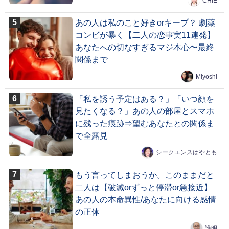
CHIE
あの人は私のこと好きorキープ？ 劇薬
コンビが暴く【二人の恋事実11連発】
あなたへの切なすぎるマジ本心〜最終
関係まで
Miyoshi
「私を誘う予定はある？」「いつ顔を
見たくなる？」あの人の部屋とスマホ
に残った痕跡⇒望むあなたとの関係ま
で全露見
シークエンスはやとも
もう言ってしまおうか。このままだと
二人は【破滅orずっと停滞or急接近】
あの人の本命異性/あなたに向ける感情
の正体
護明