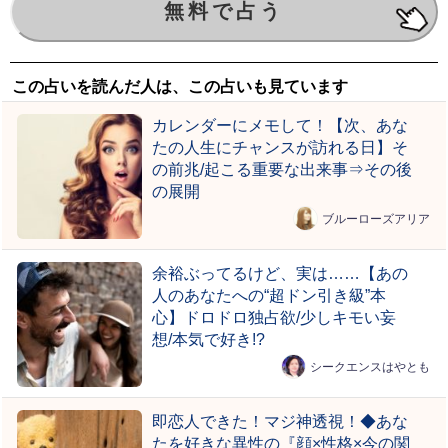
この占いを読んだ人は、この占いも見ています
カレンダーにメモして！【次、あな
たの人生にチャンスが訪れる日】そ
の前兆/起こる重要な出来事⇒その後
の展開
ブルーローズアリア
余裕ぶってるけど、実は……【あの
人のあなたへの“超ドン引き級”本
心】ドロドロ独占欲/少しキモい妄
想/本気で好き!?
シークエンスはやとも
即恋人できた！マジ神透視！◆あな
たを好きな異性の『顔×性格×今の関