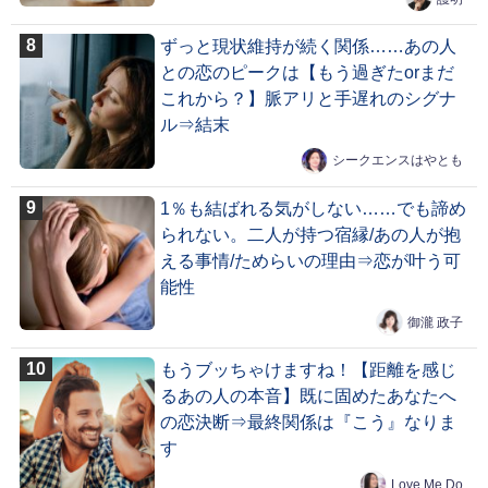
ずっと現状維持が続く関係……あの人
との恋のピークは【もう過ぎたorまだ
これから？】脈アリと手遅れのシグナ
ル⇒結末
シークエンスはやとも
1％も結ばれる気がしない……でも諦め
られない。二人が持つ宿縁/あの人が抱
える事情/ためらいの理由⇒恋が叶う可
能性
御瀧 政子
もうブッちゃけますね！【距離を感じ
るあの人の本音】既に固めたあなたへ
の恋決断⇒最終関係は『こう』なりま
す
Love Me Do