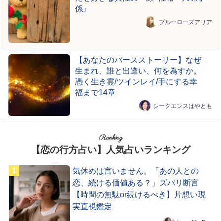
係』
ブルーローズアリア
【あなたのバースストーリー】なぜ
生まれ、誰と出逢い、何を為すか。
憑く生き霊/ツインレイ/手にする幸
福まで14章
シークエンスはやとも
Ranking
【恋の行方占い】人気占いランキング
気休めは言いません。「あの人との
恋、続ける価値ある？」ズバリ断言
【時間の無駄or続けるべき】片想い現
実直視鑑定