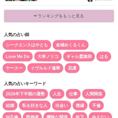
ランキングをもっと見る
人気の占い師
シークエンスはやとも
金城めくるくん
Love Me Do
大串ノリコ
ギャル霊媒師
はる
ヤースー
イヴルルド遙華
花凛
人気の占いキーワード
2026年下半期の運勢
人生
仕事
人間関係
結婚
私を好きな人
出会い
復縁
不倫
W不倫
既婚者
曖昧な関係
年下
会えない