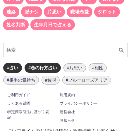
連絡
脈ナシ
片思い
職場恋愛
タロット
姓名判断
生年月日で占える
#占い
#恋の行方占い
#片思い
#相性
#相手の気持ち
#透視
#ブルーローズアリア
ご利用ガイド
利用規約
よくある質問
プライバシーポリシー
特定商取引法に基づく表
運営会社
記
お知らせ
占いプライムのお得割引情報・新着情報をお知らせし