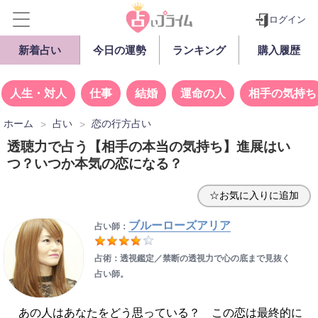
ログイン
新着占い
今日の運勢
ランキング
購入履歴
人生・対人
仕事
結婚
運命の人
相手の気持ち
ホーム
占い
恋の行方占い
透聴力で占う【相手の本当の気持ち】進展はい
つ？いつか本気の恋になる？
☆お気に入りに追加
ブルーローズアリア
占い師：
占術：透視鑑定／禁断の透視力で心の底まで見抜く
占い師。
あの人はあなたをどう思っている？ この恋は最終的に