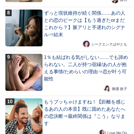
ずっと現状維持が続く関係……あの人
との恋のピークは【もう過ぎたorまだ
これから？】脈アリと手遅れのシグナ
ル⇒結末
シークエンスはやとも
1％も結ばれる気がしない……でも諦め
られない。二人が持つ宿縁/あの人が抱
える事情/ためらいの理由⇒恋が叶う可
能性
御瀧 政子
もうブッちゃけますね！【距離を感じ
るあの人の本音】既に固めたあなたへ
の恋決断⇒最終関係は『こう』なりま
す
Love Me Do