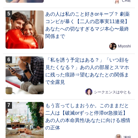
CHIE
あの人は私のこと好きorキープ？ 劇薬
コンビが暴く【二人の恋事実11連発】
あなたへの切なすぎるマジ本心〜最終
関係まで
Miyoshi
「私を誘う予定はある？」「いつ顔を
見たくなる？」あの人の部屋とスマホ
に残った痕跡⇒望むあなたとの関係ま
で全露見
シークエンスはやとも
もう言ってしまおうか。このままだと
二人は【破滅orずっと停滞or急接近】
あの人の本命異性/あなたに向ける感情
の正体
護明