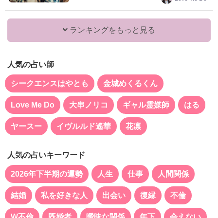
ランキングをもっと見る
人気の占い師
シークエンスはやとも
金城めくるくん
Love Me Do
大串ノリコ
ギャル霊媒師
はる
ヤースー
イヴルルド遙華
花凛
人気の占いキーワード
2026年下半期の運勢
人生
仕事
人間関係
結婚
私を好きな人
出会い
復縁
不倫
W不倫
既婚者
曖昧な関係
年下
会えない