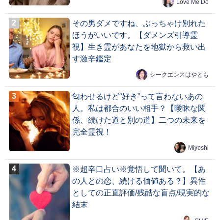
Love Me Do
その男ダメですね、ぶっちゃけ別れた
ほうがいいです。【ダメンズ引導霊
視】生き霊があなたを地獄から救い出
す激辛鑑定
シークエンスはやとも
匂わせるけど“好き”って言わないあの
人。私は都合のいい相手？【曖昧な関
係、続けた道と別の道】二つの未来を
完全霊視！
Miyoshi
※超辛口占い※覚悟して聞いて。【あ
の人との恋、続ける価値ある？】異性
としての正直評価/残酷な盲点/現実的な
結末