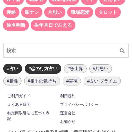
連絡
脈ナシ
片思い
職場恋愛
タロット
姓名判断
生年月日で占える
#占い
#恋の行方占い
#急上昇
#片思い
#相性
#相手の気持ち
#霊視
#占い プライム
ご利用ガイド
利用規約
よくある質問
プライバシーポリシー
特定商取引法に基づく表
運営会社
記
お知らせ