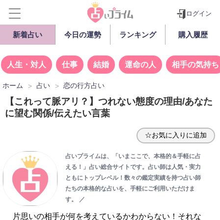
ログイン
新着占い
今日の運勢
ランキング
購入履歴
人生・対人
仕事
結婚
運命の人
相手の気持ち
ホーム
占い
恋の行方占い
【これって脈アリ？】つれない態度の理由/あなた
に望む関係/伝えたい言葉
☆お気に入りに追加
占いプライムは、「いまここで、本格的＆手軽に占
える！」占い総合サイトです。占い師は人気・実力
ともにトップレベル！数々の鑑定実績を持つ占い師
たちの本格的な占いを、手軽にご利用いただけま
す。
／
片思いの相手が何を考えているかわからない！それな