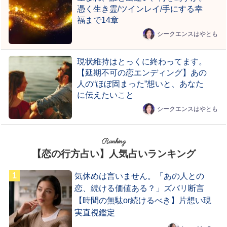
憑く生き霊/ツインレイ/手にする幸
福まで14章
シークエンスはやとも
現状維持はとっくに終わってます。
【延期不可の恋エンディング】あの
人の“ほぼ固まった”想いと、あなた
に伝えたいこと
シークエンスはやとも
Ranking
【恋の行方占い】人気占いランキング
気休めは言いません。「あの人との
恋、続ける価値ある？」ズバリ断言
【時間の無駄or続けるべき】片想い現
実直視鑑定