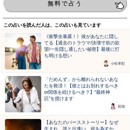
この占いを読んだ人は、この占いも見ています
《衝撃全暴露！》彼があなたに隠し
てる【過去のトラウマ/決壊寸前の欲
望/一生隠し通したい秘密】最後に打
ち明ける想い
小松孝彰
「だめんず」から離れられないあな
たを救済！【彼とはお別れするべき
or関係を続けるべき？】“最終神
託”を授けます
莉瑠
【あなたのバースストーリー】なぜ
生まれ、誰と出逢い、何を為すか。