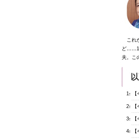
これ
ど……
夫。こ
以
・【
・【
・【
・【