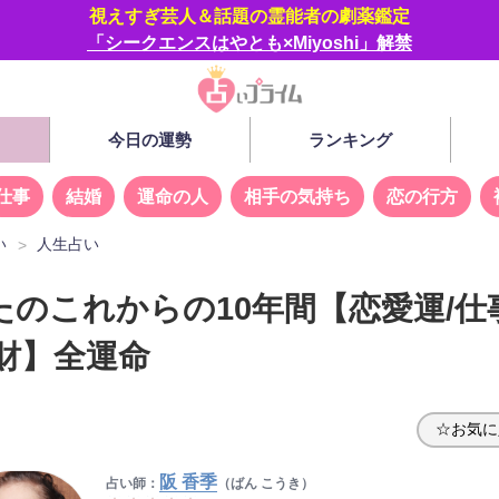
視えすぎ芸人＆話題の霊能者の劇薬鑑定
「シークエンスはやとも×Miyoshi」解禁
今日の運勢
ランキング
仕事
結婚
運命の人
相手の気持ち
恋の行方
い
人生占い
たのこれからの10年間【恋愛運/仕
/財】全運命
☆お気に
阪 香季
占い師：
（ばん こうき）