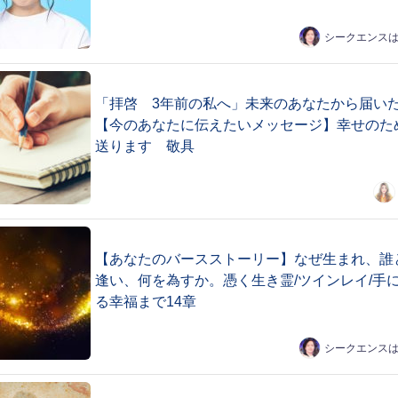
シークエンス
「拝啓 3年前の私へ」未来のあなたから届い
【今のあなたに伝えたいメッセージ】幸せのた
送ります 敬具
【あなたのバースストーリー】なぜ生まれ、誰
逢い、何を為すか。憑く生き霊/ツインレイ/手
る幸福まで14章
シークエンス