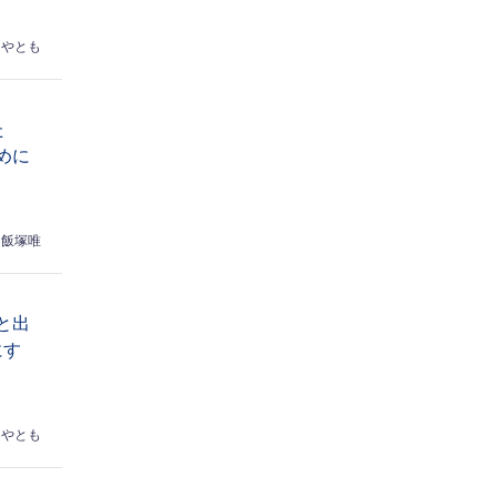
はやとも
た
めに
飯塚唯
と出
にす
はやとも