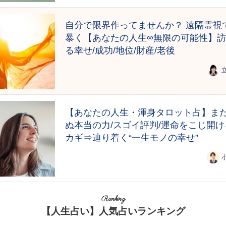
自分で限界作ってませんか？ 遠隔霊視
暴く【あなたの人生∞無限の可能性】
る幸せ/成功/地位/財産/老後
【あなたの人生・渾身タロット占】ま
ぬ本当の力/スゴイ評判/運命をこじ開け
カギ⇒辿り着く“一生モノの幸せ”
Ranking
【人生占い】人気占いランキング