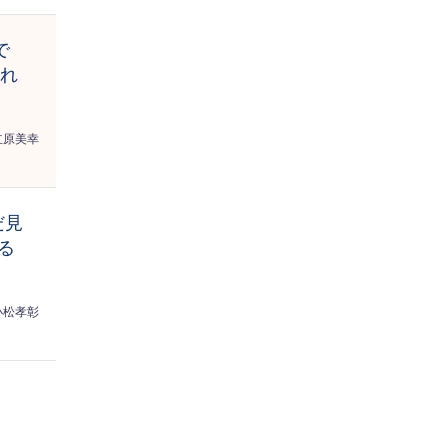
で
訪れ
立原美幸
だ見
る
小松孝彰