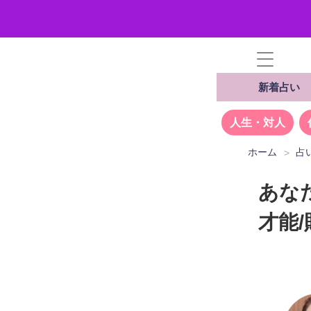
新着占い
人生・対人
ホーム
占
あな
才能