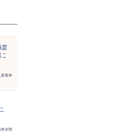
隔霊
起こ
立原美幸
】
こ
橋本京明