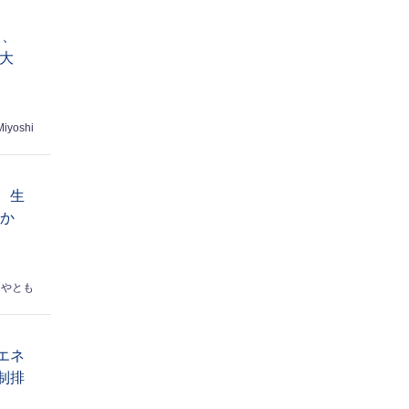
る、
大
Miyoshi
、生
底か
はやとも
エネ
制排