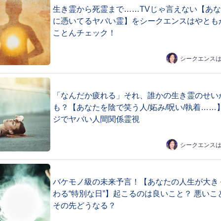
生き霊から死霊まで……TVじゃ言えない【あ
に憑いてるヤバい霊】をシークエンスはやとも
ことんチェック！
シークエンス
「なんだか疲れる」それ、誰かの生き霊のせい
も？【あなたを陰で笑う人/妬み/呪い/執着……
ジでヤバい人間関係霊視
シークエンス
バケモノ級の未来予言！【あなたの人生が大き
わる“特別な日”】起こるのは良いこと？ 悪いこ
その先どうなる？