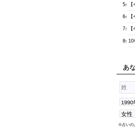
・【
・【
・【
・1
あ
※占いの