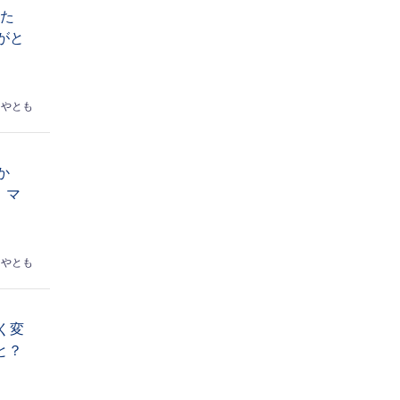
なた
がと
はやとも
か
】マ
はやとも
く変
と？