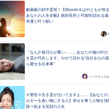
劇薬級の的中霊視！【Miyoshi＆はやともが視
あなたの人生全貌】絶対長所と可能性/訪れる最
幸運と叶う願い
「なんか毎日心が重い……」あなたの魂の叫び
き霊が代弁します。やがて訪れる“自分を心の
ら愛せる出来事”
シークエンス
※警告※生き霊が泣いてますよ……【あなたの
ルギーを食い物にする人】幸せを奪う人物を強
除⇒始まる笑顔の人生