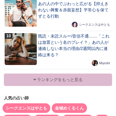
あの人の中でぶわっと広がる【抑えき
れない興奮＆赤面妄想】平常心を保て
ずとる行動
シークエンスはやとも
既読・未読スルー/音信不通……「これ
は放置という名のプレイ？」あの人が
連絡しない本当の理由/2週間以内に連
絡は来る？
Miyoshi
ランキングをもっと見る
人気の占い師
シークエンスはやとも
金城めくるくん