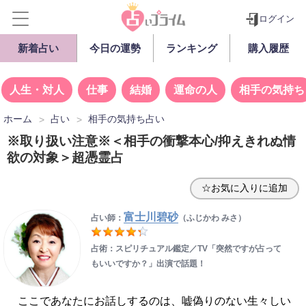
ログイン
新着占い
今日の運勢
ランキング
購入履歴
人生・対人
仕事
結婚
運命の人
相手の気持ち
ホーム
占い
相手の気持ち占い
※取り扱い注意※＜相手の衝撃本心/抑えきれぬ情
欲の対象＞超憑霊占
☆お気に入りに追加
富士川碧砂
占い師：
（ふじかわ みさ）
占術：スピリチュアル鑑定／TV「突然ですが占って
もいいですか？」出演で話題！
ここであなたにお話しするのは、嘘偽りのない生々しい