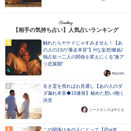
Ranking
【相手の気持ち占い】人気占いランキング
触れたらヤケドじゃすみません！【あ
の人の13の“暴走本音”】Hな妄想/嫉妬/
独占欲⇒二人の関係を変えにくる“激ア
ツ恋展開”
Miyoshi
生き霊を視ればお見通し【あの人のダ
ダ漏れ本音◆10連発】秘めた想い/抱く
決意
シークエンスはやとも
この関係はあの人にとって【恋or友