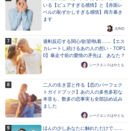
いる【ピュアすぎる感情】と【赤面レ
ベルの恥ずかしすぎる感情】両方暴き
ます
JUNO
過剰反応する関心/欲望/執着……【エス
カレートし続けるあの人の想い・TOP1
0】暴走寸前の愛情の矛先は、あなた？
シークエンスはやとも
二人の生き霊と作る【恋のパーフェク
トガイドブック】あの人の多色多彩な
本音も、数多の恋事実も全部詰め込み
ました
シークエンスはやとも
ほんの少しあなたに触れただけで……