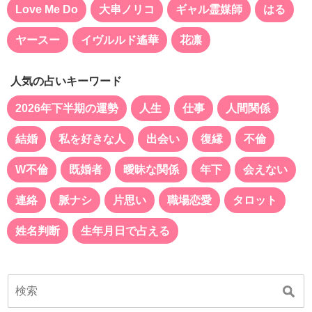
Love Me Do
大串ノリコ
ギャル霊媒師
はる
ヤースー
イヴルルド遙華
花凛
人気の占いキーワード
2026年下半期の運勢
人生
仕事
人間関係
結婚
私を好きな人
出会い
復縁
不倫
W不倫
既婚者
曖昧な関係
年下
会えない
連絡
脈ナシ
片思い
職場恋愛
タロット
姓名判断
生年月日で占える