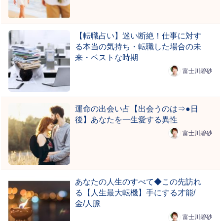
【転職占い】迷い断絶！仕事に対す
る本当の気持ち・転職した場合の未
来・ベストな時期
富士川碧砂
運命の出会い占【出会うのは⇒●日
後】あなたを一生愛する異性
富士川碧砂
あなたの人生のすべて◆この先訪れ
る【人生最大転機】手にする才能/
金/人脈
富士川碧砂