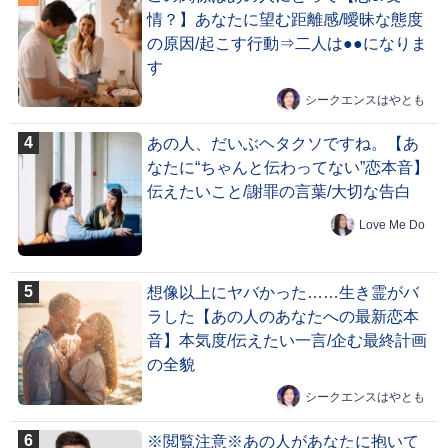
情？】あなたに望む距離感/曖昧な態度
の原因/起こす行動⇒二人は●●になりま
す
シークエンスはやとも
あの人、だいぶヘタクソですね。【あ
なたに“ちゃんと伝わってない”恋本音】
伝えたいこと/謝罪の言葉/大切な告白
Love Me Do
想像以上にヤバかった……生き霊がバ
ラした【あの人のあなたへの最新恋本
音】本気度/伝えたい一言/企む最終計画
の全貌
シークエンスはやとも
※閲覧注意※あの人があなたに抱いて