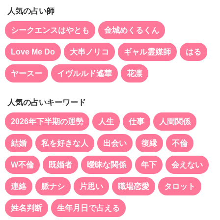
人気の占い師
シークエンスはやとも
金城めくるくん
Love Me Do
大串ノリコ
ギャル霊媒師
はる
ヤースー
イヴルルド遙華
花凛
人気の占いキーワード
2026年下半期の運勢
人生
仕事
人間関係
結婚
私を好きな人
出会い
復縁
不倫
W不倫
既婚者
曖昧な関係
年下
会えない
連絡
脈ナシ
片思い
職場恋愛
タロット
姓名判断
生年月日で占える