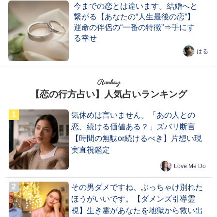
今までの恋とは違います。結婚へと
繋がる【あなたの“人生最後の恋”】
運命の伴侶の“一番の特徴”⇒手にす
る幸せ
はる
Ranking
【恋の行方占い】人気占いランキング
気休めは言いません。「あの人との
恋、続ける価値ある？」ズバリ断言
【時間の無駄or続けるべき】片想い現
実直視鑑定
Love Me Do
その男ダメですね、ぶっちゃけ別れた
ほうがいいです。【ダメンズ引導霊
視】生き霊があなたを地獄から救い出