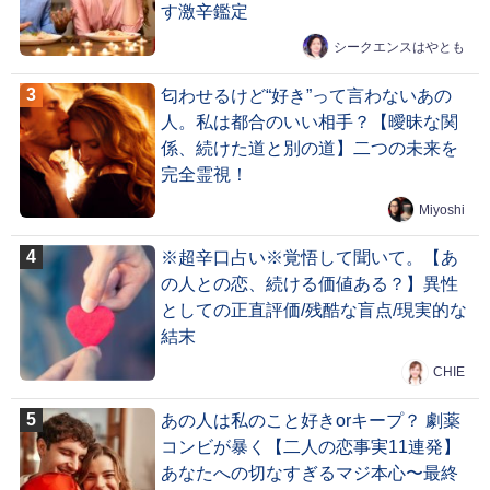
す激辛鑑定
シークエンスはやとも
匂わせるけど“好き”って言わないあの
人。私は都合のいい相手？【曖昧な関
係、続けた道と別の道】二つの未来を
完全霊視！
Miyoshi
※超辛口占い※覚悟して聞いて。【あ
の人との恋、続ける価値ある？】異性
としての正直評価/残酷な盲点/現実的な
結末
CHIE
あの人は私のこと好きorキープ？ 劇薬
コンビが暴く【二人の恋事実11連発】
あなたへの切なすぎるマジ本心〜最終