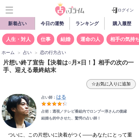
ログイン
新着占い
今日の運勢
ランキング
購入履歴
人生・対人
仕事
結婚
運命の人
相手の気持
ホーム
占い
恋の行方占い
片想い終了宣告【決着は○月×日！】相手の次の一
手、迎える最終結末
☆お気に入りに追加
はる
占い師：
占術：透視／テレビ番組内でロンブー淳さんの復縁
結婚も的中させた、驚愕の占い師！
ついに、この片想いに決着がつく――あなたにとって重