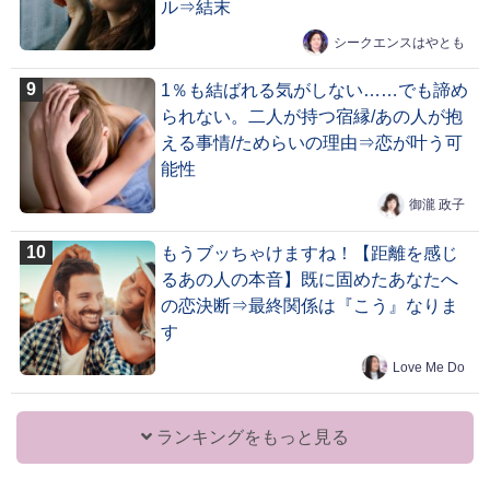
ル⇒結末
シークエンスはやとも
1％も結ばれる気がしない……でも諦め
られない。二人が持つ宿縁/あの人が抱
える事情/ためらいの理由⇒恋が叶う可
能性
御瀧 政子
もうブッちゃけますね！【距離を感じ
るあの人の本音】既に固めたあなたへ
の恋決断⇒最終関係は『こう』なりま
す
Love Me Do
ランキングをもっと見る