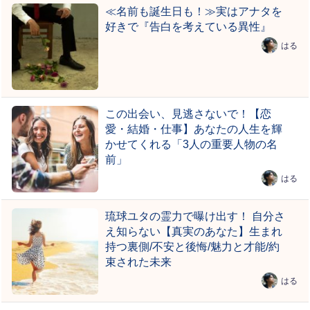
≪名前も誕生日も！≫実はアナタを
好きで『告白を考えている異性』
はる
この出会い、見逃さないで！【恋
愛・結婚・仕事】あなたの人生を輝
かせてくれる「3人の重要人物の名
前」
はる
琉球ユタの霊力で曝け出す！ 自分さ
え知らない【真実のあなた】生まれ
持つ裏側/不安と後悔/魅力と才能/約
束された未来
はる