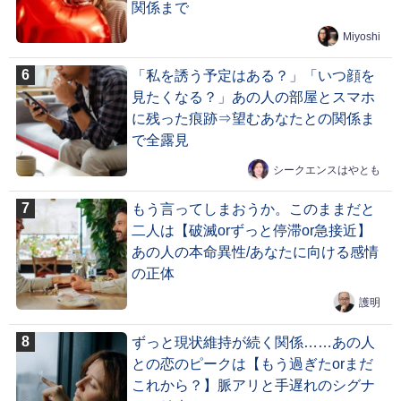
関係まで
Miyoshi
「私を誘う予定はある？」「いつ顔を
見たくなる？」あの人の部屋とスマホ
に残った痕跡⇒望むあなたとの関係ま
で全露見
シークエンスはやとも
もう言ってしまおうか。このままだと
二人は【破滅orずっと停滞or急接近】
あの人の本命異性/あなたに向ける感情
の正体
護明
ずっと現状維持が続く関係……あの人
との恋のピークは【もう過ぎたorまだ
これから？】脈アリと手遅れのシグナ