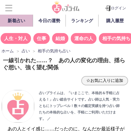
ログイン
新着占い
今日の運勢
ランキング
購入履歴
人生・対人
仕事
結婚
運命の人
相手の気持ち
ホーム
占い
相手の気持ち占い
一線引かれた……？ あの人の変化の理由、揺ら
ぐ想い、強く望む関係
☆お気に入りに追加
占いプライムは、「いまここで、本格的＆手軽に占
える！」占い総合サイトです。占い師は人気・実力
ともにトップレベル！数々の鑑定実績を持つ占い師
たちの本格的な占いを、手軽にご利用いただけま
す。
／
あの人とイイ感じ……だったのに、なんだか最近様子が