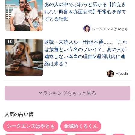
あの人の中でぶわっと広がる【抑えき
れない興奮＆赤面妄想】平常心を保て
ずとる行動
シークエンスはやとも
既読・未読スルー/音信不通……「これ
は放置という名のプレイ？」あの人が
連絡しない本当の理由/2週間以内に連
絡は来る？
Miyoshi
ランキングをもっと見る
人気の占い師
シークエンスはやとも
金城めくるくん