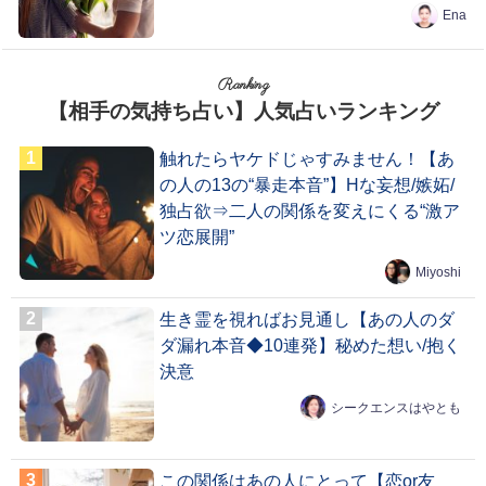
Ena
Ranking
【相手の気持ち占い】人気占いランキング
触れたらヤケドじゃすみません！【あ
の人の13の“暴走本音”】Hな妄想/嫉妬/
独占欲⇒二人の関係を変えにくる“激ア
ツ恋展開”
Miyoshi
生き霊を視ればお見通し【あの人のダ
ダ漏れ本音◆10連発】秘めた想い/抱く
決意
シークエンスはやとも
この関係はあの人にとって【恋or友