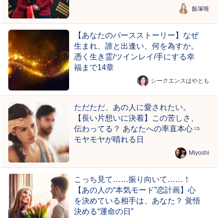
飯塚唯
【あなたのバースストーリー】なぜ
生まれ、誰と出逢い、何を為すか。
憑く生き霊/ツインレイ/手にする幸
福まで14章
シークエンスはやとも
ただただ、あの人に愛されたい。
【長い片想いに決着】この苦しさ、
伝わってる？ あなたへの率直本心⇒
モヤモヤが晴れる日
Miyoshi
こっち見て……振り向いて……！
【あの人の“本気モード”恋計画】心
を決めている相手は、あなた？ 覚悟
決める“運命の日”