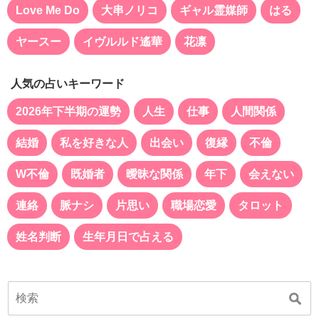
Love Me Do
大串ノリコ
ギャル霊媒師
はる
ヤースー
イヴルルド遙華
花凛
人気の占いキーワード
2026年下半期の運勢
人生
仕事
人間関係
結婚
私を好きな人
出会い
復縁
不倫
W不倫
既婚者
曖昧な関係
年下
会えない
連絡
脈ナシ
片思い
職場恋愛
タロット
姓名判断
生年月日で占える