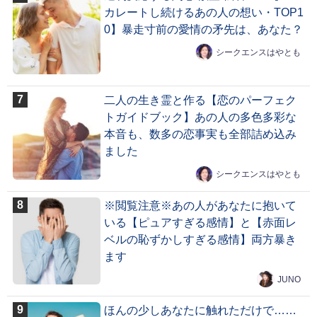
カレートし続けるあの人の想い・TOP1
0】暴走寸前の愛情の矛先は、あなた？
シークエンスはやとも
二人の生き霊と作る【恋のパーフェク
トガイドブック】あの人の多色多彩な
本音も、数多の恋事実も全部詰め込み
ました
シークエンスはやとも
※閲覧注意※あの人があなたに抱いて
いる【ピュアすぎる感情】と【赤面レ
ベルの恥ずかしすぎる感情】両方暴き
ます
JUNO
ほんの少しあなたに触れただけで……