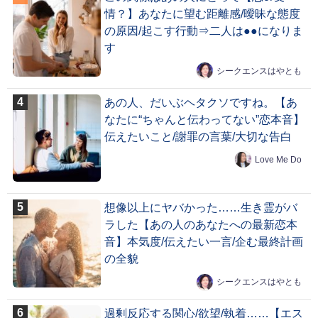
情？】あなたに望む距離感/曖昧な態度
の原因/起こす行動⇒二人は●●になりま
す
シークエンスはやとも
あの人、だいぶヘタクソですね。【あ
なたに“ちゃんと伝わってない”恋本音】
伝えたいこと/謝罪の言葉/大切な告白
Love Me Do
想像以上にヤバかった……生き霊がバ
ラした【あの人のあなたへの最新恋本
音】本気度/伝えたい一言/企む最終計画
の全貌
シークエンスはやとも
過剰反応する関心/欲望/執着……【エス