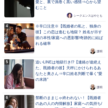
愛と、裏で渦巻く黒い感情⇒心から望
むこと
シークエンスはやとも
※辛口注意※【既婚者の私と、独身の
彼】この恋は進むも地獄？ 姓名が示す
彼の本性/家庭への悪影響/奇跡的に結ば
れる確率
護明
追いLINEは地獄行き!?【連絡が途絶え
た、既婚者の彼】天秤にかけられるあ
なたと奥さん⇒辛口姓名判断で暴く“愛
の末路”
護明
禁断のままじゃ終われない！【既婚者
のあの人の内情解放】家庭への気持ち/