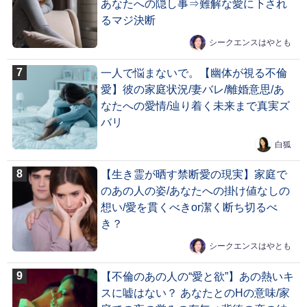
あなたへの隠し事⇒難解な愛に下され
るマジ決断
シークエンスはやとも
一人で悩まないで。【幽体が視る不倫
愛】彼の家庭状況/妻バレ/離婚意思/あ
なたへの愛情/辿り着く未来まで真実ズ
バリ
白狐
【生き霊が晒す禁断愛の現実】家庭で
のあの人の姿/あなたへの掛け値なしの
想い/愛を貫くべきor潔く断ち切るべ
き？
シークエンスはやとも
【不倫のあの人の“愛と欲”】あの熱いキ
スに嘘はない？ あなたとのHの意味/家