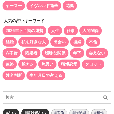
ヤースー
イヴルルド遙華
花凛
人気の占いキーワード
2026年下半期の運勢
人生
仕事
人間関係
結婚
私を好きな人
出会い
復縁
不倫
W不倫
既婚者
曖昧な関係
年下
会えない
連絡
脈ナシ
片思い
職場恋愛
タロット
姓名判断
生年月日で占える
#占い
#複雑愛占い
#不倫
#数秘術
#相性