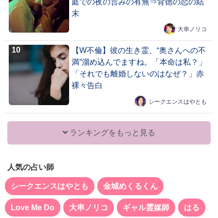
庭での夜の営みの有無⇒背徳の恋の結
末
大串ノリコ
【W不倫】彼の生き霊、“奥さんへの不
満”溜め込んでますね。「本命は私？」
「それでも離婚しないのはなぜ？」赤
裸々告白
シークエンスはやとも
ランキングをもっと見る
人気の占い師
シークエンスはやとも
金城めくるくん
Love Me Do
大串ノリコ
ギャル霊媒師
はる