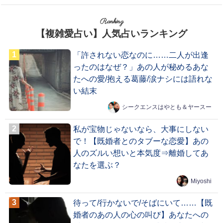
Ranking
【複雑愛占い】人気占いランキング
「許されない恋なのに……二人が出逢
ったのはなぜ？」あの人が秘めるあな
たへの愛/抱える葛藤/涙ナシには語れな
い結末
シークエンスはやとも＆ヤースー
私が宝物じゃないなら、大事にしない
で！【既婚者とのタブーな恋愛】あの
人のズルい想いと本気度⇒離婚してあ
なたを選ぶ？
Miyoshi
待って/行かないで/そばにいて……【既
婚者のあの人の心の叫び】あなたへの