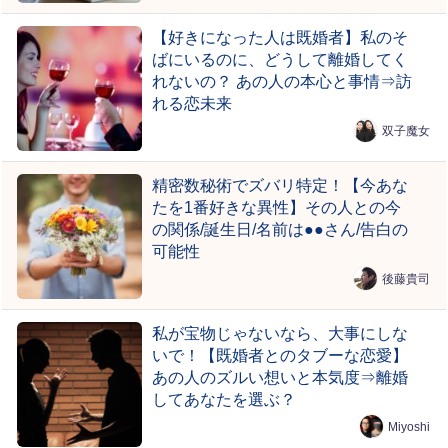
【好きになった人は既婚者】私のそ
ばにいるのに、どうして離婚してく
れないの？ あの人の本心と事情⇒訪
れる恋未来
双子魔女
精密数秘術でズバリ特定！【今あな
たを1番好きな異性】その人との今
の関係/誕生日/名前は●●さん/告白の
可能性
後藤貴司
私が宝物じゃないなら、大事にしな
いで！【既婚者とのタブーな恋愛】
あの人のズルい想いと本気度⇒離婚
してあなたを選ぶ？
Miyoshi