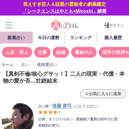
視えすぎ芸人＆話題の霊能者の劇薬鑑定
「シークエンスはやとも×Miyoshi」解禁
ログイン
新着占い
今日の運勢
ランキング
購入履歴
人生・対人
仕事
結婚
運命の人
相手の気持
ホーム
占い
複雑愛占い
【真剣不倫/核心グサッ！】二人の現実・代償・本
物の愛か否…壮絶結末
☆お気に入りに追加
後藤 貴司
占い師：
（ごとう たかし）
占術：オリジナル占い、数秘術／驚異の的中力に取
材殺到の実力。