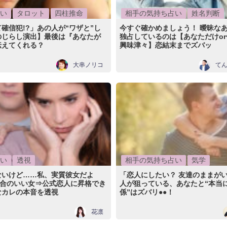
い
タロット
四柱推命
相手の気持ち占い
姓名判断
確信犯!?」あの人が“ワザと”し
今すぐ確かめましょう！ 曖昧な
のじらし演出】最後は『あなたが
独占しているのは【あなただけo
伝えてくれる？
興味津々】恋結末までズバッ
大串ノリコ
て
い
透視
相手の気持ち占い
気学
ないけど……私、実質彼女だよ
「恋人にしたい？ 友達のままが
都合のいい女⇒公式恋人に昇格でき
人が狙っている、あなたと“本当
なカレの本音を透視
係”はズバリ●●！
花凛