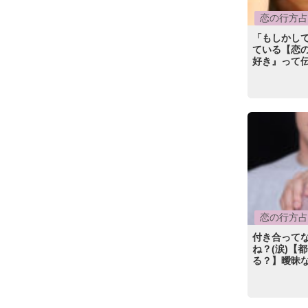
恋の行方占
「もしかして
ている【恋
好き』って
恋の行方占
付き合って
ね？(涙)【
る？】曖昧