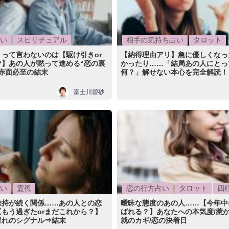
い
スピリチュアル
相手の気持ち占い
タロット
って言わないのは【駆け引きor
【納得理由アリ】急に優しくなっ
?】あの人が黙って進める“恋の裏
かったり……「結局あの人にとっ
赤面必至の結末
何？」解せない本心を完全解読！
富士川碧砂
い
霊視
恋の行方占い
タロット
四
維持が続く関係……あの人との恋
曖昧な態度のあの人……【今年中
もう過ぎたorまだこれから？】
ばれる？】あなたへの本気度/惹か
遅れのシグナル⇒結末
就のカギ/恋の決着日