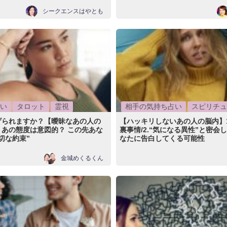
シークエンスはやとも
い
タロット
霊視
相手の気持ち占い
スピリチュ
げられますか？【曖昧なあの人の
【ハッキリしないあの人の脳内】
】あの態度は意図的？ この先あな
裏事情/2.“気になる異性”と密会し
切な約束”
なたに告白してくる可能性
金城めくるくん