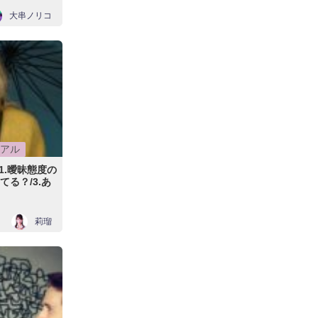
大串ノリコ
アル
1.曖昧態度の
てる？/3.あ
莉瑠