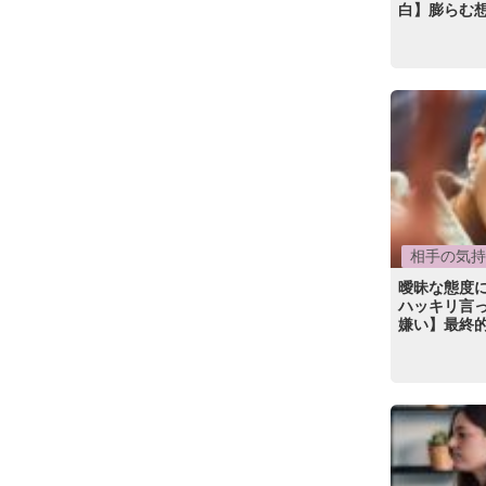
白】膨らむ
相手の気持
曖昧な態度
ハッキリ言っ
嫌い】最終