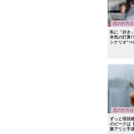
恋の行方占
私に「好き」
本気の打算!
シナリオ”⇒
恋の行方占
ずっと現状
のピークは【
脈アリと手