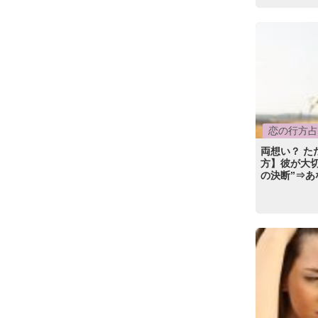
恋の行方占
両想い？ た
方】彼が大切
の決断”⇒あ