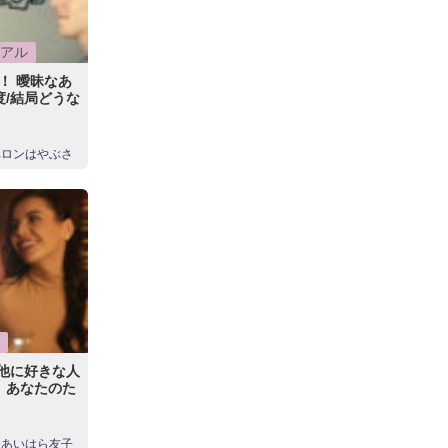
アル
！ 曖昧なあ
度/結局どうな
ペロンはやぶさ
 他に好きな人
】あなたのた
あいはら友子