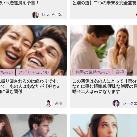
想い⇒恋進展を予言！
と別の道】二つの未来を完全霊視
Love Me Do
ち占い
スピリチュアル
相手の気持ち占い
霊視
に振り回されるのは終わりです。
この関係はあの人にとって【恋o
て、あの人はあなたが【好きor
なたに望む距離感/曖昧な態度の原
的に望む関係
動⇒二人は●●になります
莉瑠
シーク