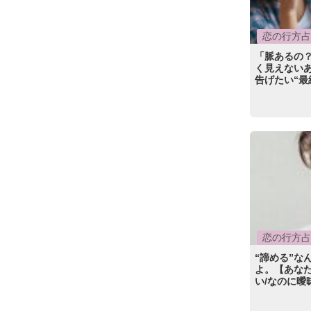
恋の行方占
「脈あるの
く見えないあ
告げたい“最
恋の行方占
“諦める”な
よ。【あな
い/なのに曖