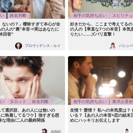
い
姓名判断
相手の気持ち占い
スピリチュ
？ ないの？」曖昧すぎて本心が全
好きだから、ここまで考えてるの
の人の“裏”本音⇒実はあなたに
の人の【率直な7つの本音】本気
終回答”
りたい……ズバリ直撃！
プロヴィデンス・ルイ
パシン
い
タロット
姓名判断
相手の気持ち占い
東洋占星術
んて選択肢、あの人には無いの
友情？ 愛情？ 私への本気度は？
たに執着してるワケ】強すぎる想
いる？【あの人の本音×恋の結末
昧な理由/二人の最終関係
めにハッキリお伝えします
JUNO