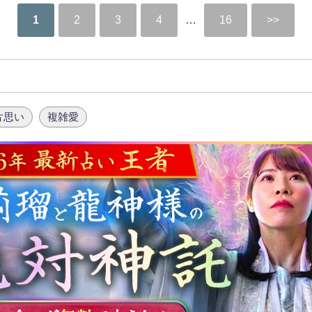
1
2
3
4
…
16
片思い
複雑愛