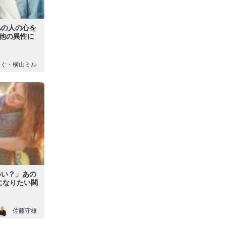
あの人の心を
r他の異性に
んぐ・横山ミル
いい？」あの
になりたい関
佐藤守雄