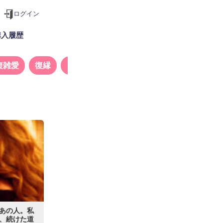
ログイン
購入履歴
複雑愛
復縁
タロット
いあの人。私
、続けた道