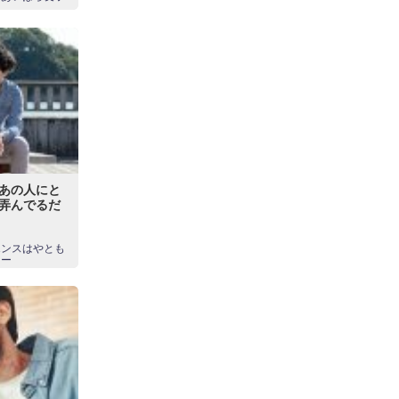
⇒あの人にと
r弄んでるだ
エンスはやとも
スー