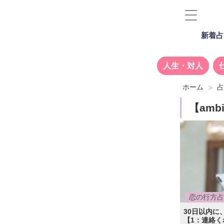
新着占
人生・対人
ホーム
【amb
恋の行方占
30日以内に
【1：連絡く