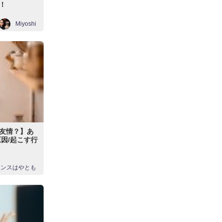
！
Miyoshi
r友情？】あ
因/起こす行
エンスはやとも