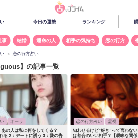
い
今日の運勢
ランキング
仕事
結婚
運命の人
相手の気持ち
恋の行方
占い
恋の行方占い
iguous】の記事一覧
い
オーラ
恋の行方占い
霊視
、あの人は私に何をしてくる？
匂わせるけど“好き”って言わな
れる 2：デートに誘う 3：愛の告
は都合のいい相手？【曖昧な関係