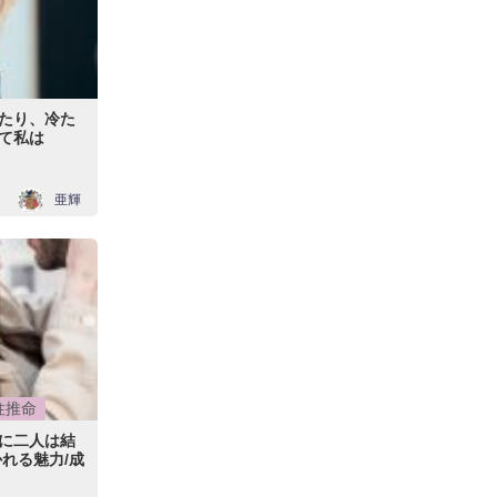
たり、冷た
て私は
亜輝
柱推命
に二人は結
れる魅力/成