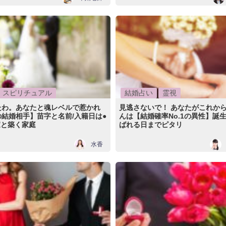
スピリチュアル
結婚占い
霊視
たわ。あなたと魂レベルで惹かれ
見逃さないで！ あなたがこれから
結婚相手】苗字と名前/入籍日は●
んは【結婚確率No.1の異性】誕生
家と築く家庭
ばれる日までピタリ
水香