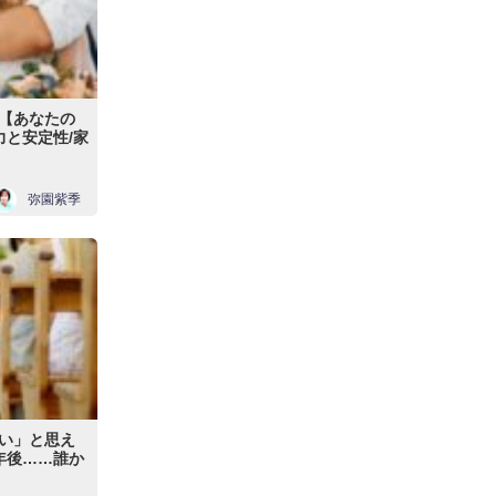
【あなたの
力と安定性/家
弥園紫季
い」と思え
5年後……誰か