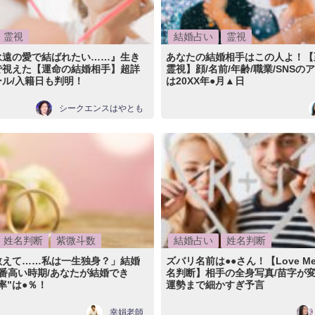
霊視
結婚占い
霊視
永遠の愛で結ばれたい……』生き
あなたの結婚相手はこの人よ！【
で視えた【運命の結婚相手】超詳
霊視】顔/名前/年齢/職業/SNSの
ル/入籍日も判明！
は20XX年●月▲日
シークエンスはやとも
姓名判断
紫微斗数
結婚占い
姓名判断
教えて……私は一生独身？」結婚
ズバリ名前は●●さん！【Love M
番高い時期/あなたが結婚でき
名判断】相手の全身写真/苗字が
率”は●％！
運勢まで細かすぎ予言
幸娟老師