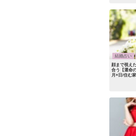
結婚占い
顔まで視え
合う【運命の
月×日/住む