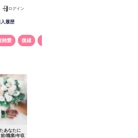
ログイン
購入履歴
複雑愛
復縁
タロット
たあなたに
前/職業/年収