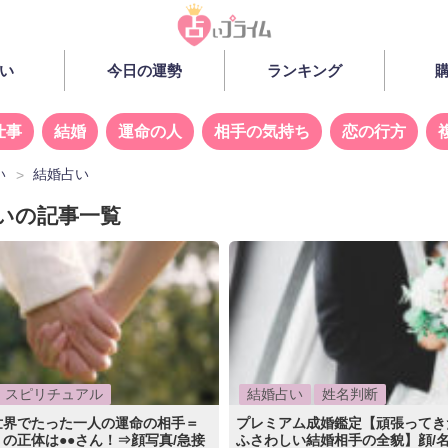
い
今日の運勢
ランキング
仕事
結婚
運命の人
相手の気持ち
恋の行方
い
結婚占い
いの記事一覧
スピリチュアル
結婚占い
姓名判断
世界でたった一人の運命の相手＝
プレミアム成婚鑑定【頑張ってき
の正体は●●さん！⇒顔写真/急接
ふさわしい結婚相手の全貌】顔/名