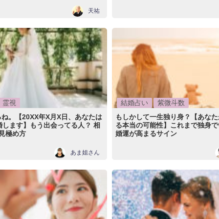
天祐
霊視
結婚占い
紫微斗数
ね。【20XX年X月X日、あなたは
もしかして一生独り身？【あなた
婚します】もう出会ってる人？ 相
る本当の可能性】これまで独身で
/見極め方
婚運が高まるサイン
あま姐さん