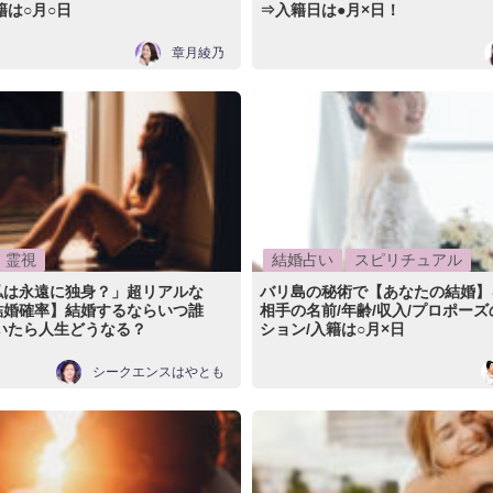
籍は○月○日
⇒入籍日は●月×日！
章月綾乃
霊視
結婚占い
スピリチュアル
私は永遠に独身？」超リアルな
バリ島の秘術で【あなたの結婚】
結婚確率】結婚するならいつ誰
相手の名前/年齢/収入/プロポー
いたら人生どうなる？
ション/入籍は○月×日
シークエンスはやとも