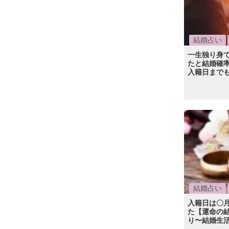
結婚占い
一生独り身
たと結婚確率
入籍日まで
結婚占い
入籍日は〇
た【運命の結
り〜結婚生