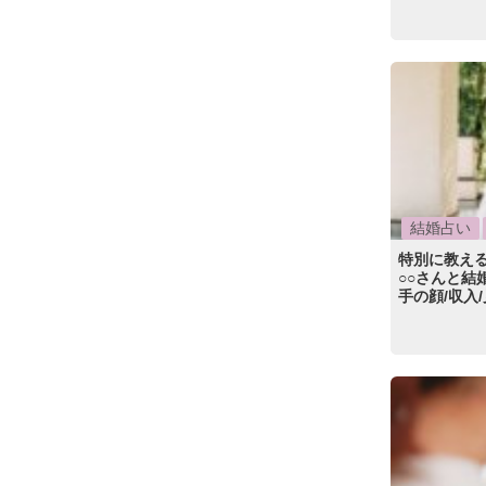
結婚占い
特別に教える
○○さんと結
手の顔/収入