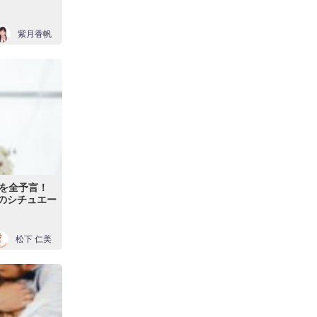
紫月香帆
を全予言！
ズのシチュエー
松下 仁美