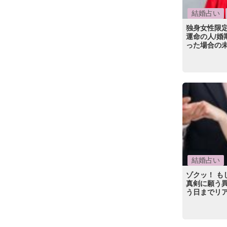
結婚占い
独身女性限
運命の人/婚
った場合の
結婚占い
ゾクッ！ 
真剣に願う異
う日までリ