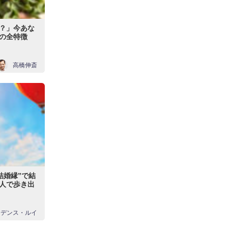
？」今あな
”の全特徴
高橋伸斎
結婚縁”で結
人で歩き出
ィデンス・ルイ