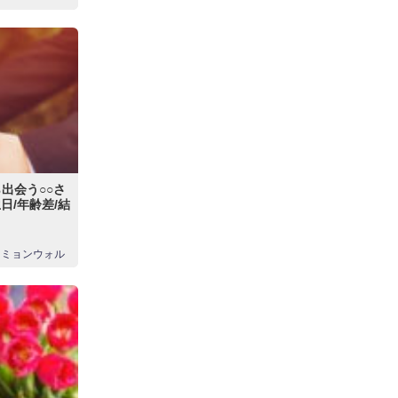
出会う○○さ
日/年齢差/結
ミョンウォル