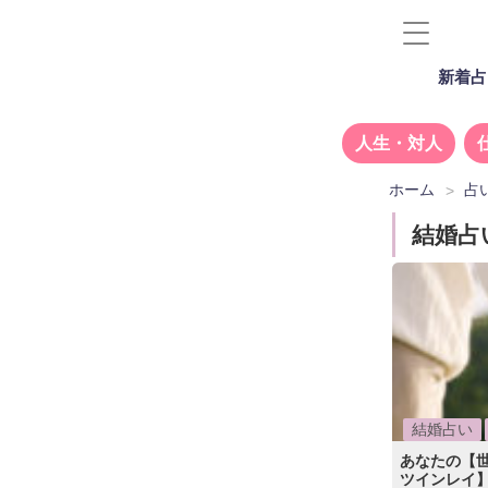
新着占
人生・対人
ホーム
占
結婚占
結婚占い
あなたの【
ツインレイ】