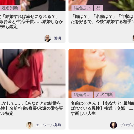
姓名判断
結婚占い
易
定「結婚すれば幸せになれる？」
「顔は？」「名前は？」「年収は
期/お金と生活/子供……結婚しなか
たを好きで、今後“結婚する相手
未来も鑑定
護明
結婚占い
姓名判断
もしかして……【あなたとの結婚を
名前は○○さん！【あなたと“最強
性】名前/年齢/身長/永遠の愛を誓
ばれている異性】接近→交際→二
アル特定
す新しい人生
エトワール舟黎
プロヴ