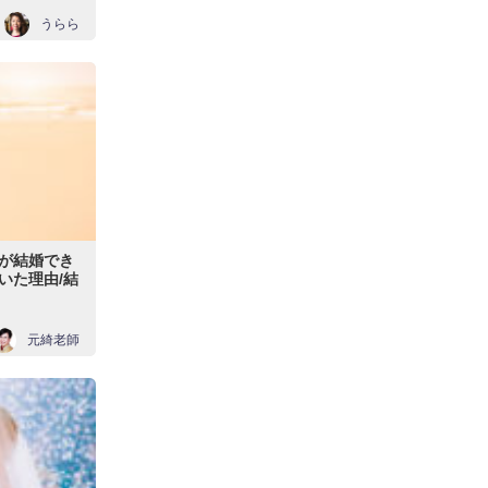
うらら
が結婚でき
いた理由/結
元綺老師