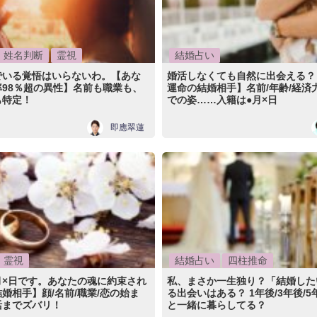
姓名判断
霊視
結婚占い
でいる覚悟はいらないわ。【あな
婚活しなくても自然に出会える？
98％超の異性】名前も職業も、
運命の結婚相手】名前/年齢/経済
も特定！
での姿……入籍は●月×日
即應翠蓮
霊視
結婚占い
四柱推命
月×日です。あなたの魂に約束され
私、まさか一生独り？「結婚した
婚相手】顔/名前/職業/恋の始ま
る出会いはある？ 1年後/3年後/
活までズバリ！
と一緒に暮らしてる？