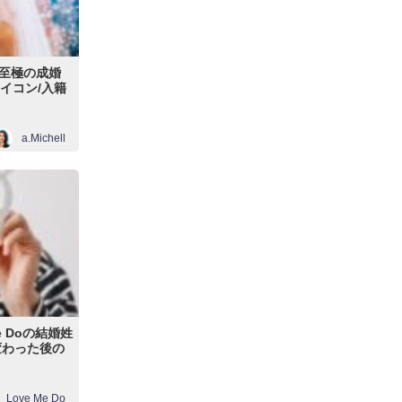
至極の成婚
アイコン/入籍
a.Michell
e Doの結婚姓
変わった後の
Love Me Do