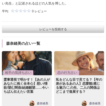
い先生」と記述されるほどの人気を博した。
平均:
0 レビュー
レビューを投稿する
森奈緒美の占い一覧
相手の気持ち占い
恋の行方占い
霊掌透視で明かす！【あの人が
私をどんな目で見てる？【年の
あなたに抱く全本心】想い/情
差があるあの人】恋愛観/感じ
欲/望む関係/結婚願望……今い
る魅力/この先、二人の関係は
ちばん伝えたい言葉
どこまで進展する？
森奈緒美
森奈緒美