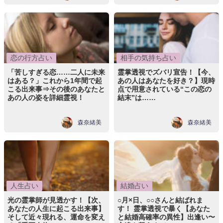
恋の行方占い
相手の気持ち占い
「苦しすぎる恋……二人に未来
霊掌透視でズバリ宣告！【今、
はある？」これから1年間で起
あの人はあなたを好き？】現時
こる出来事⇒その後のあなたと
点で用意されている“この恋の
あの人の姿を詳細霊視！
結末”は……
森奈緒美
森奈緒美
人生占い
結婚占い
光の霊掌師が見透かす！【次、
○月×日、○○さんと結ばれま
あなたの人生に起こる出来事】
す！ 霊掌透視で暴く【あなた
そして近々現れる、運命を変え
と結婚高確率の異性】出逢い〜