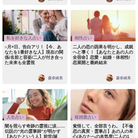
私を好きな人占い
相性占い
○月×日、告白アリ！【今、あ
二人の恋の因果を明かし、成就
なたを1番好きな人】現在の関
へと導く！【あなたとあの人の
係/名前と容姿/二人が付き合っ
全宿命】恋愛・結婚・体相性/
た未来も全霊視
恋展開と最終結末
森奈緒美
森奈緒美
人生占い
複雑愛占い
闇を照らす奇跡の霊視に涙……
覚悟して、全部言うわ。【不倫
伝説の“光の霊掌師“が明かす
恋の真実・霊掌占】あの人の本
【あなたという人】前世/誕
心/あなたへの本気度/二人の1