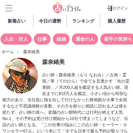
ログイン
新着占い
今日の運勢
ランキング
購入履歴
人生・対人
仕事
結婚
運命の人
相手の気持ち
ホーム
森奈緒美
森奈緒美
占い師：
森奈緒美
（もり なおみ）／占術：霊
視／掌（てのひら）で全てを見透かす「光の霊
掌師」／月200人超を鑑定する人気占い師。現
在までに約3万人を鑑定。小さい頃から特別な
能力があり、当日急に熱を出して行けなかった映画館が火事で全焼
するなど不思議体験が多数。その力を頼りに相談に訪れる人は後を
絶たず、占い師の道へ。老舗の占い館時代には行列が絶えず人気
No.1、その予約は受け付け開始から10分で埋まってしまうなど、伝
説の占い師となる。『この仕事の悩みにこの占い師・ヒーラー・カ
ウンセラー67人』という本にて「今でも日本で最も予約が取りづら