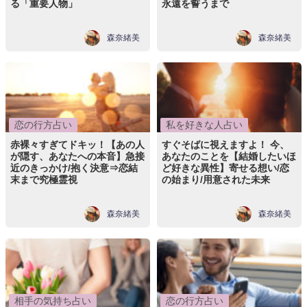
る「重要人物」
永遠を誓うまで
森奈緒美
森奈緒美
恋の行方占い
私を好きな人占い
赤裸々すぎてドキッ！【あの人
すぐそばに視えますよ！ 今、
が隠す、あなたへの本音】急接
あなたのことを【結婚したいほ
近のきっかけ/抱く決意⇒恋結
ど好きな異性】寄せる想い/恋
末まで究極霊視
の始まり/用意された未来
森奈緒美
森奈緒美
相手の気持ち占い
恋の行方占い