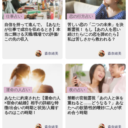
仕事占い
恋の行方占い
自信を持って進んで。【あなた
苦しい恋の「二つの未来」を決
が仕事で成功を収めるとき】本
断霊視！ もし【あの人を思い
当に輝ける天職/職場での評価/
続けたら/この恋を諦めたら】
この先の収入
私は苦しさから救われる？
森奈緒美
森奈緒美
運命の人占い
夜の占い
あなたに約束された【運命の人
禁断の官能霊視「あの人と体を
×宿命の結婚】相手の詳細な特
重ねると……どうなる？」あな
徴/出会いの時期と状況/入籍す
たへの欲望/性的嗜好/二人が求
るのはこの時期！
め合う時期
森奈緒美
森奈緒美