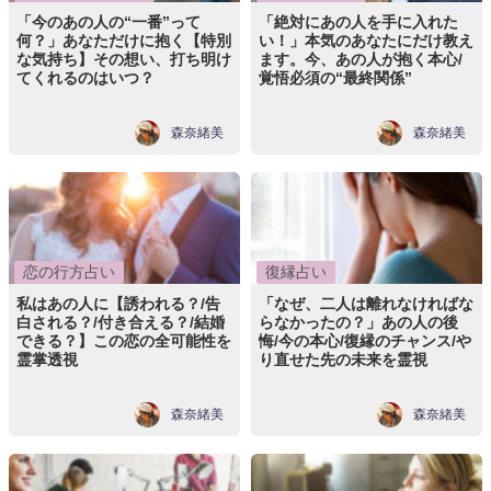
「今のあの人の“一番”って
「絶対にあの人を手に入れた
何？」あなただけに抱く【特別
い！」本気のあなたにだけ教え
な気持ち】その想い、打ち明け
ます。今、あの人が抱く本心/
てくれるのはいつ？
覚悟必須の“最終関係”
森奈緒美
森奈緒美
恋の行方占い
復縁占い
私はあの人に【誘われる？/告
「なぜ、二人は離れなければな
白される？/付き合える？/結婚
らなかったの？」あの人の後
できる？】この恋の全可能性を
悔/今の本心/復縁のチャンス/や
霊掌透視
り直せた先の未来を霊視
森奈緒美
森奈緒美