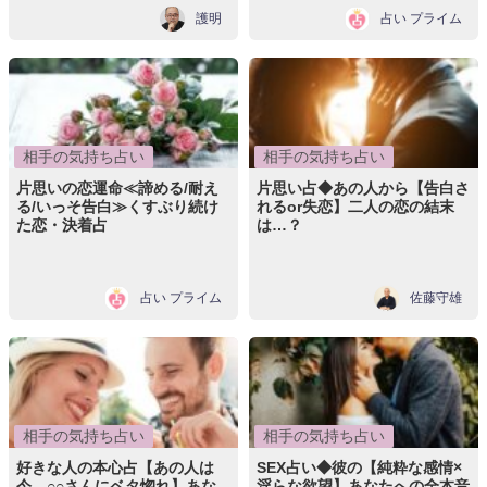
護明
占い プライム
相手の気持ち占い
相手の気持ち占い
片思いの恋運命≪諦める/耐え
片思い占◆あの人から【告白さ
る/いっそ告白≫くすぶり続け
れるor失恋】二人の恋の結末
た恋・決着占
は…？
占い プライム
佐藤守雄
相手の気持ち占い
相手の気持ち占い
好きな人の本心占【あの人は
SEX占い◆彼の【純粋な感情×
今、○○さんにベタ惚れ】あな
淫らな欲望】あなたへの全本音