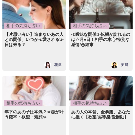
相手の気持ち占い
相手の気持ち占い
【片思い占い】進まないあの人
≪曖昧な関係≫転機が訪れるの
との関係、いつか≪愛される≫
は△月●日！相手の本心/特別な
日は来る？
感情/恋結末
花凛
美胡
相手の気持ち占い
相手の気持ち占い
年下のあの子は本気？≪恋が叶
あの人の本音、全暴露。あなた
う確率・欲望・素顔≫
に抱く【欲望/劣等感/愛衝動】