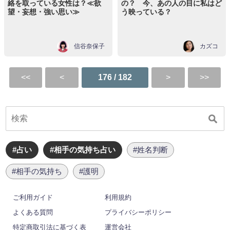
絡を取っている女性は？≪欲
の？ 今、あの人の目に私はど
望・妄想・強い思い≫
う映っている？
信谷奈保子
カズコ
176 / 182
#占い
#相手の気持ち占い
#姓名判断
#相手の気持ち
#護明
ご利用ガイド
利用規約
よくある質問
プライバシーポリシー
特定商取引法に基づく表
運営会社