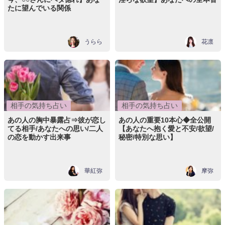
たに望んでいる関係
うらら
花凛
相手の気持ち占い
相手の気持ち占い
あの人の胸中暴露占⇒彼が恋し
あの人の重要10本心◆全公開
てる相手/あなたへの思い/二人
【あなたへ抱く愛と不安/欲望/
の恋を動かす出来事
秘密/特別な思い】
華紅弥
摩弥