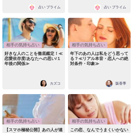
占い プライム
占い プライム
相手の気持ち占い
相手の気持ち占い
好きな人のことを徹底鑑定！≪
年下のあの人は私をどう思って
恋愛依存度/あなたへの思い/１
る？≪リアル本音・恋人への絶
年後の関係≫
対条件・印象≫
カズコ
阪香季
相手の気持ち占い
相手の気持ち占い
【スマホ極秘公開】あの人が連
この恋、なんでうまくいかない