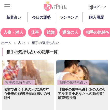
ログイン
新着占い
今日の運勢
ランキング
購入履歴
人生・対人
仕事
結婚
運命の人
相手の気持ち
ホーム
占い
相手の気持ち占い
相手の気持ち占いの記事一覧
相手の気持ち占い
相手の気持ち占い
名前で占う！あの人の10の本
【相手の気持ち占】あの人のリ
心◆表の顔/裏決意/両思いの可
アル本音◆あなたへの独占欲/
能性
願望/恋決断