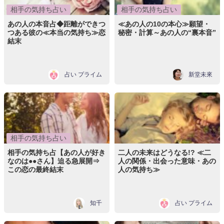
相手の気持ち占い
相手の気持ち占い
あの人の本音占◆距離ができつ
≪あの人の10の本心≫願望・
つある彼の≪本当の気持ち≫恋
秘密・計算～あの人の“裏本音”
結末
占い プライム
新堂未來
相手の気持ち占い
相手の気持ち占【あの人が好き
二人の未来はどうなる!? ≪二
なのは●●さん】迫る急展開⇒
人の関係・出会った意味・あの
この恋の最終結末
人の気持ち≫
知千
占い プライム