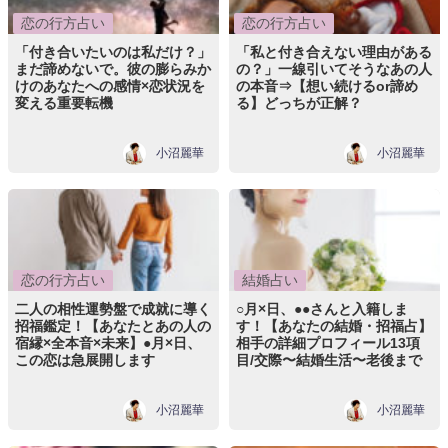
恋の行方占い
恋の行方占い
「付き合いたいのは私だけ？」
「私と付き合えない理由がある
まだ諦めないで。彼の膨らみか
の？」一線引いてそうなあの人
けのあなたへの感情×恋状況を
の本音⇒【想い続けるor諦め
変える重要転機
る】どっちが正解？
小沼麗華
小沼麗華
恋の行方占い
結婚占い
二人の相性運勢盤で成就に導く
○月×日、●●さんと入籍しま
招福鑑定！【あなたとあの人の
す！【あなたの結婚・招福占】
宿縁×全本音×未来】●月×日、
相手の詳細プロフィール13項
この恋は急展開します
目/交際〜結婚生活〜老後まで
小沼麗華
小沼麗華