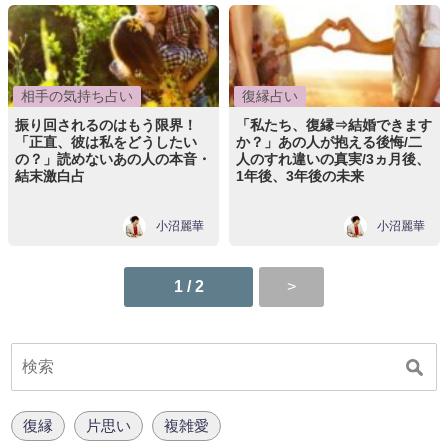
相手の気持ち占い
復縁占い
振り回されるのはもう限界！
「私たち、復縁⇒結婚できます
「正直、彼は私をどうしたい
か？」あの人が抱える後悔/二
の？」読めないあの人の本音・
人のすれ違いの真実/3ヵ月後、
結末激白占
1年後、3年後の未来
小沼麗華
小沼麗華
1 / 2
復縁
片思い
複雑愛