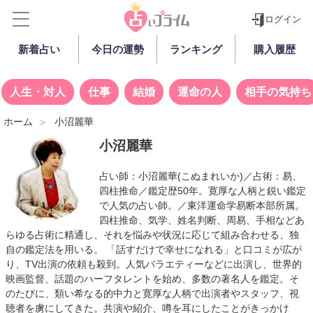
ログイン
新着占い
今日の運勢
ランキング
購入履歴
人生・対人
仕事
結婚
運命の人
相手の気持ち
ホーム
小沼麗華
小沼麗華
占い師：
小沼麗華
(こぬまれいか)／占術：易、
四柱推命／鑑定歴50年。寛厚な人柄と鋭い鑑定
で人気の占い師。／東洋運命学易断本部所属。
四柱推命、気学、姓名判断、周易、手相などあ
らゆる占術に精通し、それを悩みや状況に応じて組み合わせる、独
自の鑑定法を用いる。 「話すだけで幸せになれる」と口コミが広が
り、TV出演の依頼も殺到。人気バラエティーなどに出演し、世界的
映画監督、話題のハーフタレントを始め、多数の著名人を鑑定。そ
のたびに、類い希なる的中力と寛厚な人柄で出演者やスタッフ、視
聴者を虜にしてきた。共演や紹介、噂を耳にしたことがきっかけ