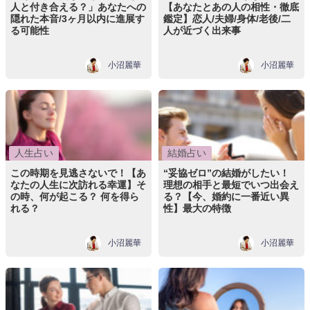
人と付き合える？」あなたへの
【あなたとあの人の相性・徹底
隠れた本音/3ヶ月以内に進展す
鑑定】恋人/夫婦/身体/老後/二
る可能性
人が近づく出来事
小沼麗華
小沼麗華
人生占い
結婚占い
この時期を見逃さないで！【あ
“妥協ゼロ”の結婚がしたい！
なたの人生に次訪れる幸運】そ
理想の相手と最短でいつ出会え
の時、何が起こる？ 何を得ら
る？【今、婚約に一番近い異
れる？
性】最大の特徴
小沼麗華
小沼麗華