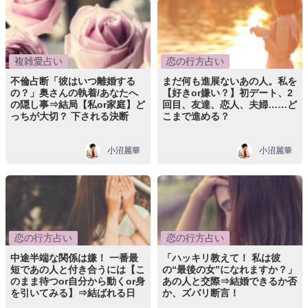
複雑愛占い
恋の行方占い
不倫占断「彼はいつ離婚する
まだ何も進展ないあの人。私を
の？」奥さんの執着/あなたへ
【好きor嫌い？】初デート、2
の隠し事⇒結局【私or家庭】ど
回目、友達、恋人、夫婦……ど
っちが大切？ 下される決断
こまで進める？
小沼麗華
小沼麗華
恋の行方占い
恋の行方占い
中途半端な関係は嫌！ 一番最
「ハッキリ教えて！ 私は彼
短であの人と付き合うには【こ
の“最後の女”になれますか？」
のまま待つor自分から動くor身
あの人と交際⇒結婚できるか否
を引いてみる】⇒結ばれる日
か、ズバリ断言！