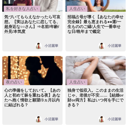
私を好きな人占い
人生占い
気づいてもらえなかったら可哀
招福占母が導く【あなたの幸せ
想。【実はあなたに恋してる、
完全録】最も恵まれる●●運/一
超身近な○○さん】⇒名前/年齢/
生もののご縁/人生で一番幸せ
外見/本気度
な日/晩年まで鑑定
小沼麗華
小沼麗華
夜の占い
人生占い
心の準備をしておいて。【あの
独身で低収入。このままの生活
人と初めて躰を重ねる夜】あな
じゃ、老後が不安……【結婚or
たへ抱く情欲と願望/3ヵ月以内
財or両方】私はいつ何を手にで
に結ばれる？
きる？
小沼麗華
小沼麗華