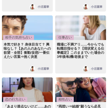
小沼麗華
小沼麗華
相手の気持ち占い
仕事占い
本気で好き？ 身体目当て？ 興
職場に不満アリ……今からでも
味なし？【あの人のあなたへの
転職目指せる？【現状変える仕
欲望・全部】衝動/妄想/一番伝
事鑑定】このままでいた場合の
えたい言葉⇒抱く決意
3年後/転機/老後まで
小沼麗華
小沼麗華
恋の行方占い
相性占い
「あまり接点ないけど……あの
“両想い⇒結婚”願うなら必見