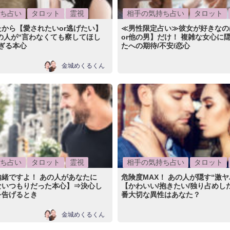
ち占い
タロット
霊視
相手の気持ち占い
タロット
から【愛されたいor逃げたい】
≪男性限定占い≫彼女が好きなの
の人が“言わなくても察してほし
or他の男】だけ！ 複雑な女心に
ぎる本心
たへの期待/不安/恋心
金城めくるくん
ち占い
タロット
霊視
相手の気持ち占い
タロット
緒ですよ！ あの人があなたに
危険度MAX！ あの人が隠す“激ヤ
ないつもりだった本心】⇒決心し
【かわいい/抱きたい/独り占めし
を告げるとき
番大切な異性はあなた？
金城めくるくん