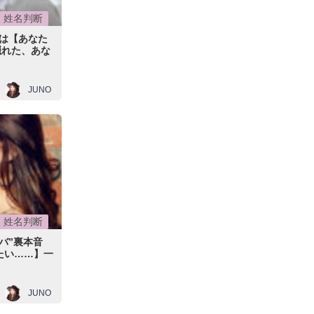
姓名判断
は【あなた
隠れた、あな
JUNO
姓名判断
バ”裏本音
たい……】一
JUNO