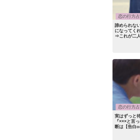
恋の行方占
諦められな
になってく
⇒これが二
恋の行方占
実はずっと
『×××と言
断は【告白o