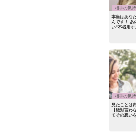
相手の気持
本当はあなた
んです！ あ
い”不器用す
相手の気持
見たことは内
【絶対言わ
てその想い