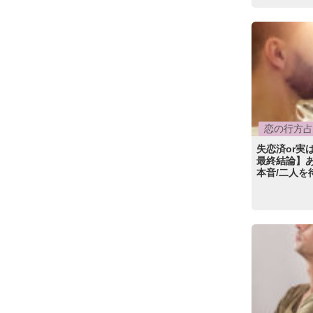
恋の行方占
失恋済or実
最終結論】
本音/二人を