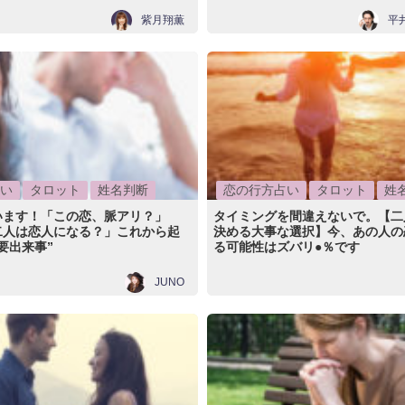
紫月翔薫
平
い
タロット
姓名判断
恋の行方占い
タロット
姓
います！「この恋、脈アリ？」
タイミングを間違えないで。【二
二人は恋人になる？」これから起
決める大事な選択】今、あの人の
要出来事”
る可能性はズバリ●％です
JUNO