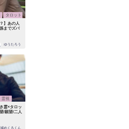
タロット
ラ？】あの人
係までズバ
ゆうたろう
霊視
き霊×タロッ
/願望/二人
金城めくるくん