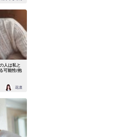
の人は私と
る可能性/抱
花凛