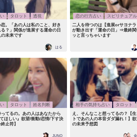
い
タロット
透視
恋の行方占い
スピリチュアル
い恋。「あの人は私のこと、好き
二人を待つのは【進展orサヨナ
れる？」関係が進展する運命の日
が動き出す「運命の日」⇒最終関
人の未来です
ッと言っちゃいます
はる
い
タロット
姓名判断
相手の気持ち占い
タロット
待ってるの。あの人はあなたから
え、そんなこと想ってるの？【生
ってほしい』欲望/衝動/恋情/下す決
トであの人の本音ダダ漏れ！】欲望
r終止符】
の未来予想図
JUNO