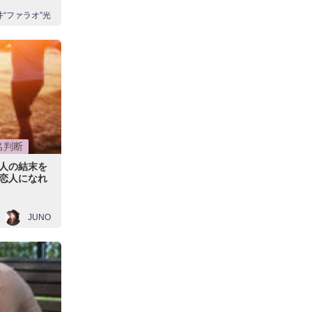
井“ファラオ”光
名判断
人の結末を
恋人になれ
JUNO