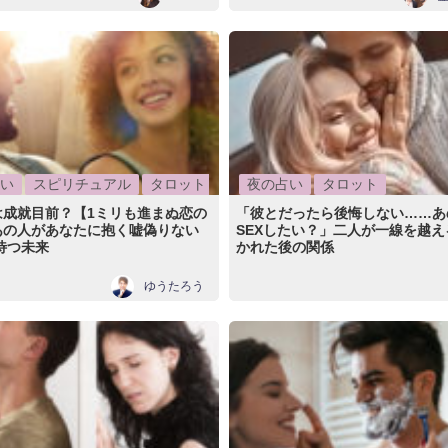
い
スピリチュアル
タロット
夜の占い
タロット
は成就目前？【1ミリも進まぬ恋の
「彼とだったら後悔しない……あ
あの人があなたに抱く嘘偽りない
SEXしたい？」二人が一線を越え
待つ未来
かれた後の関係
ゆうたろう