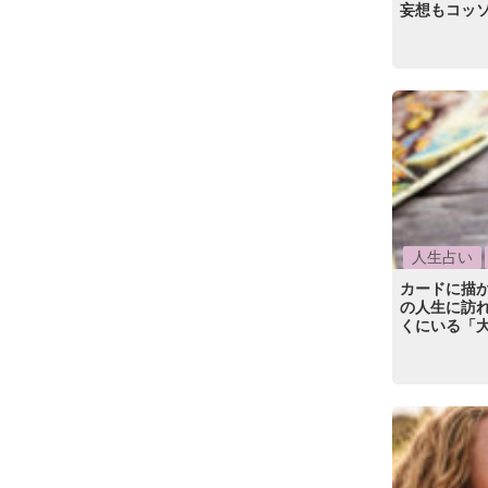
妄想もコッ
人生占い
カードに描
の人生に訪
くにいる「