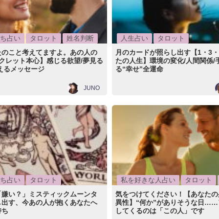
ち占い
タロット
姓名判断
人生占い
タロット
たのこと考えてますよ。あの人の
月のカードが照らし出す【1・3・
クレット本心】感じる欲望/夢見る
たの人生】環境の変化/人間関係/
えるメッセージ
る“幸せ”全運命
JUNO
ち占い
タロット
私を好きな人占い
タロット
「嫌い？」ミスティックムーンタ
気をつけてください！【あなたの
し出す、今あの人が抱くあなたへ
異性】“何か”がありそうな日…
持ち
してくるのは「この人」です