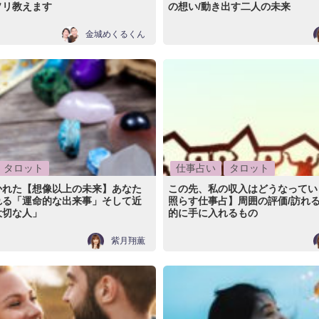
ソリ教えます
の想い/動き出す二人の未来
金城めくるくん
タロット
仕事占い
タロット
かれた【想像以上の未来】あなた
この先、私の収入はどうなってい
れる「運命的な出来事」そして近
照らす仕事占】周囲の評価/訪れ
大切な人」
的に手に入れるもの
紫月翔薫