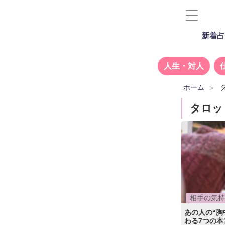
新着占
人生・対人
ホーム
タロッ
相手の気持
あの人の“胸
わる7つの