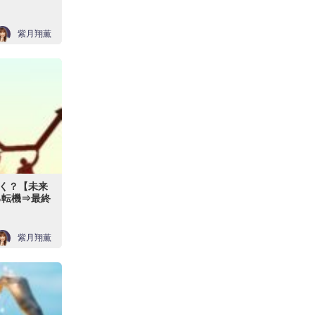
紫月翔薫
く？【未来
る転機⇒最終
紫月翔薫