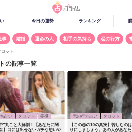
い
今日の運勢
ランキング
仕事
結婚
運命の人
相手の気持ち
恋の行方
タロット
トの記事一覧
ち占い
タロット
霊視
恋の行方占い
タロット
中”丸ごと大解剖！【あなたに関
【この恋の10の真実】苦しむの
本音】口には出せないガチな想いや
りにしましょう。あの人があなた