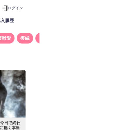
ログイン
購入履歴
複雑愛
復縁
タロット
は今日で終わ
に抱く本当