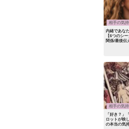
相手の気持
内緒であな
【6つのシー
関係/最後伝
相手の気持
「好き？」
ロットが映
の本当の気