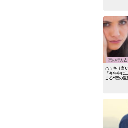
恋の行方占
ハッキリ言
「今年中に
こる“恋の重