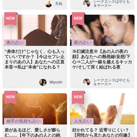
シークエンスはやとも
天祐
＆ヤースー
NEW
NEW
夜の占い
夜の占い
“身体だけ”じゃなく、心も入っ
※幻滅注意※【あの人の夜の
ていいですか？【今はセフレ止
顔】あなたへの熱視線/妄想/下
まりのあの人】あなたへの正直
心⇒二人が一線を越えるキッカ
本音⇒私は“本命”になれる？
ケ/そして深く結ばれる夜
シークエンスはやとも
Miyoshi
＆ヤースー
NEW
NEW
相手の気持ち占い
人生占い
差があるほど、愛しさが膨ら
好かれてる？ 近寄りにくい？
む……【年下のあの人との純
【同性から見たあなたの印象】