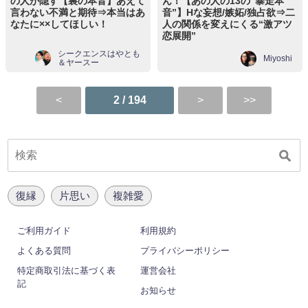
の人が隠す【裏の本音】あえて
ん！【あの人の13の“暴走本
言わない不満と期待⇒本当はあ
音”】Hな妄想/嫉妬/独占欲⇒二
なたに××してほしい！
人の関係を変えにくる“激アツ
恋展開”
シークエンスはやとも
Miyoshi
＆ヤースー
2 / 194
復縁
片思い
複雑愛
ご利用ガイド
利用規約
よくある質問
プライバシーポリシー
特定商取引法に基づく表
運営会社
記
お知らせ