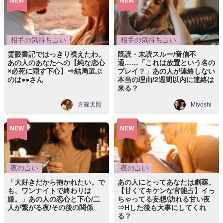
NEW
NEW
相手の気持ち占い
相手の気持ち占い
霊眼書記ではっきり視えたわ。
既読・未読スルー/音信不
あの人のあなたへの【純な恋心
通……「これは放置という名の
×必死に隠す下心】⇒結局選ぶ
プレイ？」あの人が連絡しない
のは●●さん
本当の理由/2週間以内に連絡は
来る？
方篠天照
Miyoshi
NEW
NEW
夜の占い
夜の占い
「大好きだから抱かれたい。で
あの人にとってあなたは劇薬。
も、ワンナイトで終わりは
【甘くてキケンな官能占】イっ
嫌。」あの人の恋心と下心/二
ちゃってる妄想/訪れる甘い夜
人が繋がる夜/その後の関係
⇒Hした後も大事にしてくれ
る？