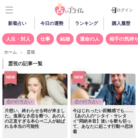
ログイン
新着占い
今日の運勢
ランキング
購入履歴
人生・対人
仕事
結婚
運命の人
相手の気持
ホーム
霊視
霊視の記事一覧
NEW
NEW
恋の行方占い
恋の行方占い
片想い、終わらせる時が来まし
今はじれったい距離感でも……
た。進展なき恋を断つ、あの人
【あの人の“シタイ・サレタ
の正直すぎる本心⇒二人が結ば
イ”悶絶本音】迷いを断ち切っ
れる本当の可能性
て、あなたに起こす行動⇒恋決
着