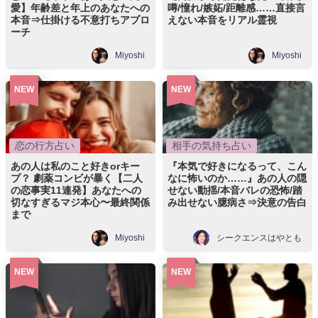
愛】年齢差と年上のあなたへの
噂/憧れ/嫉妬/距離感……直接言
本音⇒仕掛ける不意打ちアプロ
えない本音をリアル霊視
ーチ
Miyoshi
Miyoshi
NEW
NEW
恋の行方占い
相手の気持ち占い
あの人は私のこと好きorキー
『本気で好きになるって、こん
プ？ 劇薬コンビが暴く【二人
なに怖いのか……』あの人の隠
の恋事実11連発】あなたへの
せない動揺/本音バレの恐怖/踏
切なすぎるマジ本心〜最終関係
み出せない臆病さ⇒決意の告白
まで
Miyoshi
シークエンスはやとも
NEW
NEW