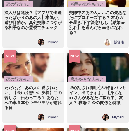
恋の行方占い
相手の気持ち占い
深入りは危険？【アプリで出逢
交際中のあの人……この先あな
ったばかりのあの人】本気か、
たにプロポーズする？ 本心ガ
遊び目的か。真剣交際につなが
チ暴き/下す決意/もし【結婚or
る相手なのか霊視でチェック
別れ】を選んだら幸せになれ
る？
Miyoshi
飯塚唯
NEW
NEW
恋の行方占い
私を好きな人占い
ただただ、あの人に愛された
※心乱され御用心※好きバレサ
い。【長い片想いに決着】この
イン、出てますよ。【身近な
苦しさ、伝わってる？ あなた
●●さんがあなたに接近中】友
への率直本心⇒モヤモヤが晴れ
人？ 職場？ 今の関係と特徴
る日
Miyoshi
Miyoshi