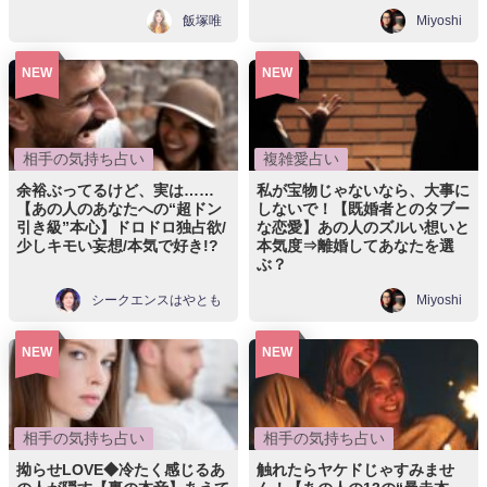
飯塚唯
Miyoshi
NEW
NEW
相手の気持ち占い
複雑愛占い
余裕ぶってるけど、実は……
私が宝物じゃないなら、大事に
【あの人のあなたへの“超ドン
しないで！【既婚者とのタブー
引き級”本心】ドロドロ独占欲/
な恋愛】あの人のズルい想いと
少しキモい妄想/本気で好き!?
本気度⇒離婚してあなたを選
ぶ？
シークエンスはやとも
Miyoshi
NEW
NEW
相手の気持ち占い
相手の気持ち占い
拗らせLOVE◆冷たく感じるあ
触れたらヤケドじゃすみませ