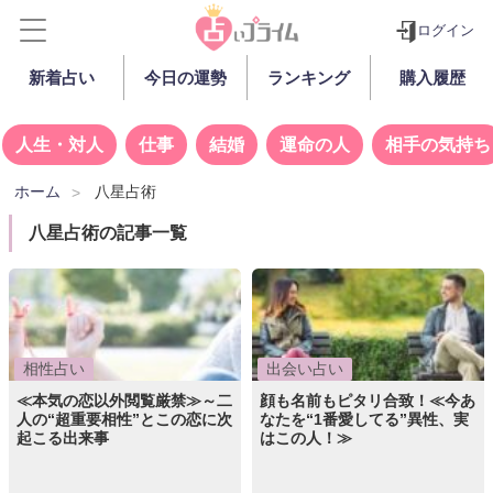
ログイン
新着占い
今日の運勢
ランキング
購入履歴
人生・対人
仕事
結婚
運命の人
相手の気持ち
ホーム
八星占術
八星占術の記事一覧
相性占い
出会い占い
≪本気の恋以外閲覧厳禁≫～二
顔も名前もピタリ合致！≪今あ
人の“超重要相性”とこの恋に次
なたを“1番愛してる”異性、実
起こる出来事
はこの人！≫