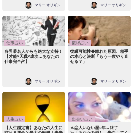
マリー オリギン
マリー オリギン
仕事占い
復縁占い
各界著名人からも絶大な支持！
復縁可能性◆離れた原因、相手
【才能×天職×成功…あなたの
の本心と決断「もう一度やり直
仕事完全占】
せる？」
マリー オリギン
マリー オリギン
人生占い
出会い占い
【人生鑑定書】あなたの人生に
≪恋人いない歴○年→終了
訪れる運命と最大の転機｜未来
≫「あなたを愛し、告白してく