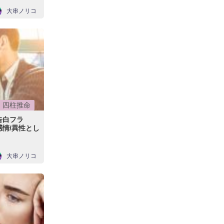
大串ノリコ
四柱推命
告白フラ
情/異性とし
大串ノリコ