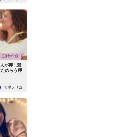
四柱推命
の人が押し殺
/ためらう理
大串ノリコ