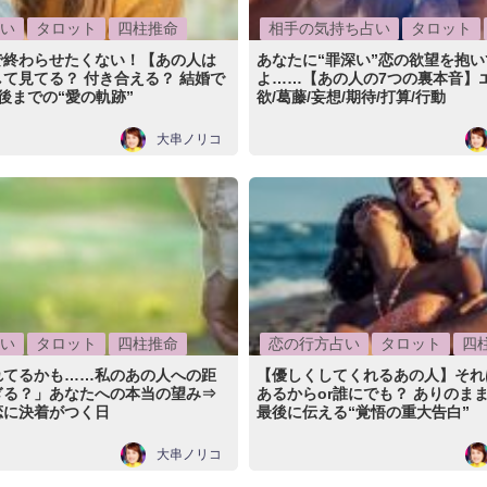
い
タロット
四柱推命
相手の気持ち占い
タロット
で終わらせたくない！【あの人は
あなたに“罪深い”恋の欲望を抱
て見てる？ 付き合える？ 結婚で
よ……【あの人の7つの裏本音】エ
後までの“愛の軌跡”
欲/葛藤/妄想/期待/打算/行動
大串ノリコ
い
タロット
四柱推命
恋の行方占い
タロット
四
れてるかも……私のあの人への距
【優しくしてくれるあの人】それ
ぎる？」あなたへの本当の望み⇒
あるからor誰にでも？ ありのま
恋に決着がつく日
最後に伝える“覚悟の重大告白”
大串ノリコ