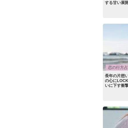
する甘い展
恋の行方占
長年の片想
の心にLOC
いに下す衝