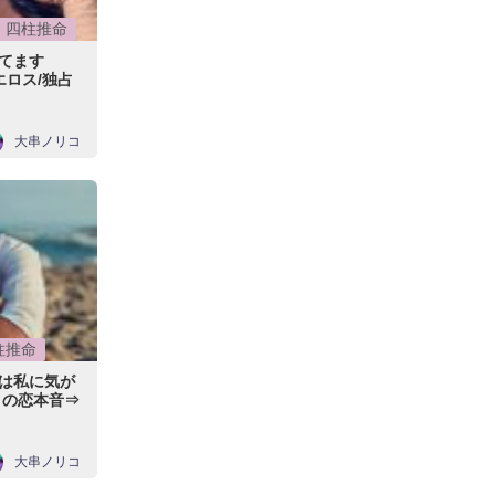
四柱推命
いてます
ロス/独占
大串ノリコ
柱推命
は私に気が
まの恋本音⇒
大串ノリコ