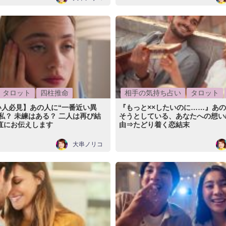
タロット
四柱推命
相手の気持ち占い
タロット
い人必見】あの人に“一番近い異
『もっと××したいのに……』あ
私？ 未練はある？ 二人は再び結
そうとしている、あなたへの想い
直にお伝えします
由⇒たどり着く恋結末
大串ノリコ