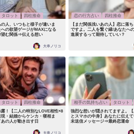
タロット
四柱推命
恋の行方占い
四柱推命
あの人、いつもと様子が違いま
【まだ関係浅いあの人】恋に落ち
への欲望ゲージがMAXになる
ですよ。二人を繋ぐ縁/あなたへ
/望む関係⇒伝える想い
進展するって期待していい？
大串ノリコ
タロット
四柱推命
相手の気持ち占い
タロット
露！【二人の特別なLOVE相性×8
強烈な想いが隠されてますよ。【
表現・結婚からケンカ・寝相ま
とスマホの中身】あなたに伝えて
てあの人が動き出す日
未送信メッセージ⇒最終恋運命
大串ノリコ