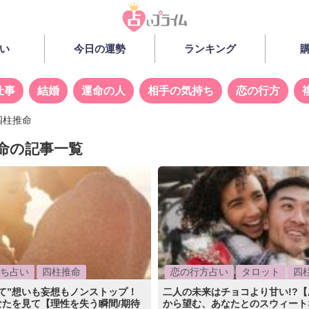
い
今日の運勢
ランキング
仕事
結婚
運命の人
相手の気持ち
恋の行方
四柱推命
命の記事一覧
ち占い
四柱推命
恋の行方占い
タロット
四
て”想いも妄想もノンストップ！
二人の未来はチョコより甘い!?
なたを見て【理性を失う瞬間/期待
から望む、あなたとのスウィート