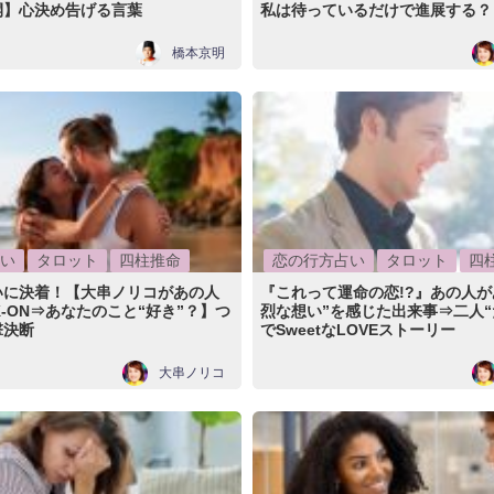
開】心決め告げる言葉
私は待っているだけで進展する？
橋本京明
い
タロット
四柱推命
恋の行方占い
タロット
四
いに決着！【大串ノリコがあの人
『これって運命の恋!?』あの人が
K-ON⇒あなたのこと“好き”？】つ
烈な想い”を感じた出来事⇒二人“
撃決断
でSweetなLOVEストーリー
大串ノリコ