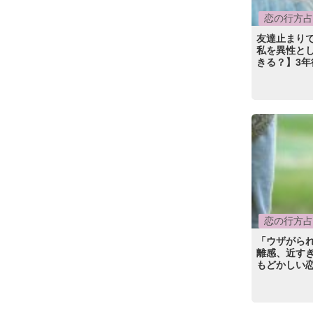
恋の行方占
友達止まり
私を異性とし
きる？】3年
恋の行方占
「ウザがら
離感、近す
もどかしい