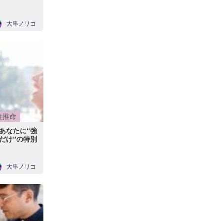
大串ノリコ
柱推命
あなたに“強
だけ”の特別
大串ノリコ