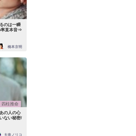
るのは一瞬
の率直本音⇒
橋本京明
四柱推命
あの人の心
いない秘密/
大串ノリコ