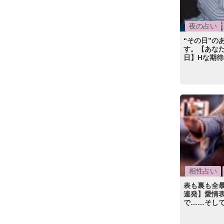
夜の占い
“その日”の
す。【あなた
日】Hな期待
相性占い
表も裏も全暴
連発】愛情
で……そし