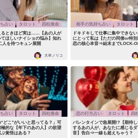
ち占い
タロット
四柱推命
相手の気持ち占い
タロット
えるときほど実は……【あの人が
ドキドキして仕事に集中できない
いてほしいナイショの悩み】知れ
にとって私は【ただの同僚or特
 二人を待つキュン展開
恋の核心本音⇒結末までLOCK-O
大串ノリコ
ち占い
タロット
四柱推命
恋の行方占い
タロット
四
“どこ”がいいと思ってる？」可
バレンタインで急展開!?【期待
積極的な【年下のあの人】の欲望
するあの人が、あなたに感じるダ
選ぶ覚悟はある？
音】告白⇒一線も超えちゃう？