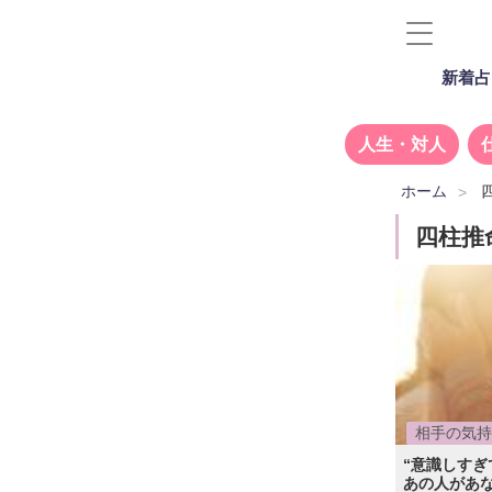
新着占
人生・対人
ホーム
四柱推
相手の気持
“意識しすぎ
あの人があ