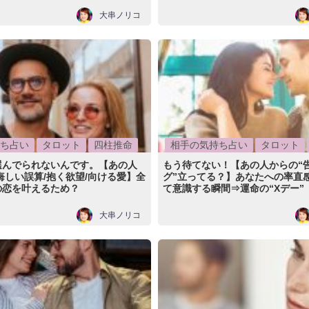
大串ノリコ
ち占い
タロット
四柱推命
相手の気持ち占い
タロット
選んでられないんです。【あの人
もう待てない！【あの人からの“
悔しい誤算/抱く欲望/向ける愛】全
グ”立ってる？】あなたへの率直感
の恋を叶えるため？
て意識する瞬間⇒運命の“Xデー”
大串ノリコ