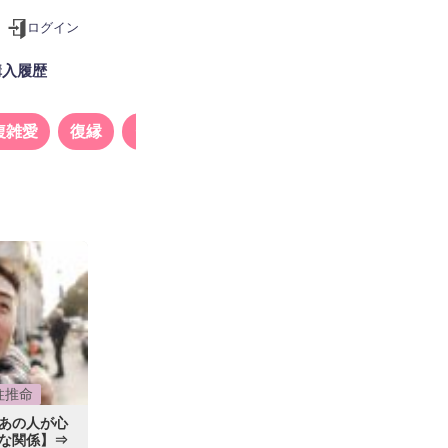
ログイン
購入履歴
複雑愛
復縁
タロット
柱推命
【あの人が心
な関係】⇒