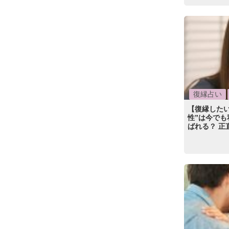
復縁占い
【復縁した
性”は今でも
ばれる？ 正