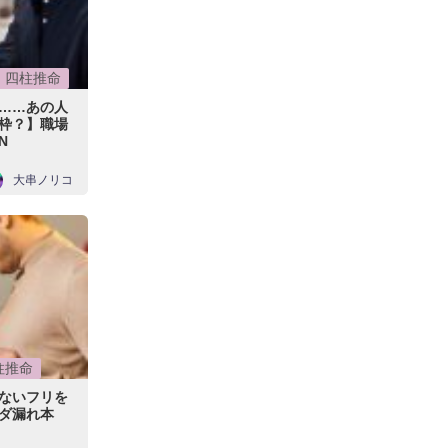
四柱推命
……あの人
別枠？】職場
N
大串ノリコ
柱推命
しないフリを
ダ漏れ本