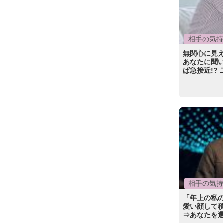
相手の気持
無関心に見
あなたに聞
ば急接近!?
相手の気持
「年上の私の
愛い顔して
⇒あなたを