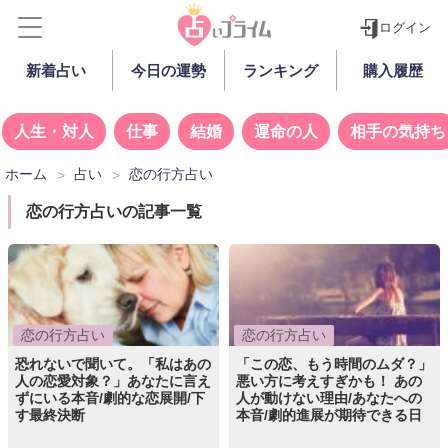
ログイン
新着占い
今日の運勢
ランキング
購入履歴
人生・対人
仕事
結婚
運命の人
相手の気持ち
ホーム
占い
恋の行方占い
恋の行方占いの記事一覧
恋の行方占い
恋の行方占い
恐れないで聞いて。「私はあの
「この恋、もう時間のムダ？」
人の恋愛対象？」あなたに言え
悪い方に考えすぎかも！ あの
ずにいる本音/劇的な恋展開/下
人が動けない理由/あなたへの
す最終決断
本音/劇的進展が期待できる日