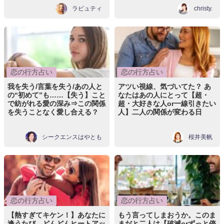
ラビュティ
christy.
恋の行方占い
恋の行方占い
我を失う/言葉を失う/あの人と
アツい視線、気づいてた？ あ
の“初めて”も……【失う】こと
なたはあの人にとって【超・
で紡がれる愛の深み⇒この関係
超・大好きな人or一線引きたい
を失うことなく愛し合える？
人】二人の関係が変わる日
シークエンスはやとも
桜井美帆
恋の行方占い
恋の行方占い
【熱すぎてキケン！】あなたに
もう言ってしまおうか。このま
逢うたび、どんどんヒートアッ
まだと二人は【破滅orずっと停