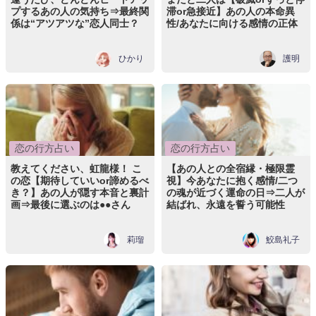
プするあの人の気持ち⇒最終関
滞or急接近】あの人の本命異
係は“アツアツな”恋人同士？
性/あなたに向ける感情の正体
ひかり
護明
恋の行方占い
恋の行方占い
教えてください、虹龍様！ こ
【あの人との全宿縁・極限霊
の恋【期待していいor諦めるべ
視】今あなたに抱く感情/二つ
き？】あの人が隠す本音と裏計
の魂が近づく運命の日⇒二人が
画⇒最後に選ぶのは●●さん
結ばれ、永遠を誓う可能性
莉瑠
鮫島礼子