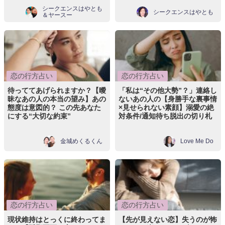
シークエンスはやとも
シークエンスはやとも
＆ヤースー
恋の行方占い
恋の行方占い
待っててあげられますか？【曖
「私は“その他大勢”？」連絡し
昧なあの人の本当の望み】あの
ないあの人の【身勝手な裏事情
態度は意図的？ この先あなた
×見せられない素顔】溺愛の絶
にする“大切な約束”
対条件/通知待ち脱出の切り札
金城めくるくん
Love Me Do
恋の行方占い
恋の行方占い
現状維持はとっくに終わってま
【先が見えない恋】失うのが怖