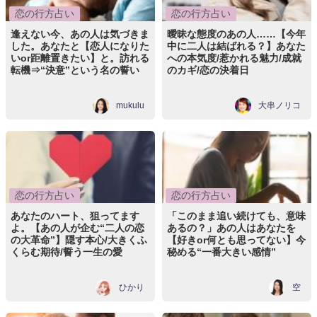
恋の行方占い
恋の行方占い
逢えない今、あの人は気づきま
曖昧な態度のあの人……【今年
した。あなたと【恋人になりた
中に二人は結ばれる？】あなた
いor距離置きたい】と。訪れる
への本気度/惹かれる魅力/成就
転機⇒“決意”という名の誓い
のカギ/恋の決着日
mukulu
大串ノリコ
恋の行方占い
恋の行方占い
あなたのハート、狙ってます
「このまま追い続けても、意味
よ。【あの人が企む“二人の恋
あるの？」あの人はあなたを
の大革命”】隠す本心/大きくふ
【好きor何とも思ってない】今
くらむ期待/誓う一生の愛
秘める“一番大きい感情”
ひかり
空