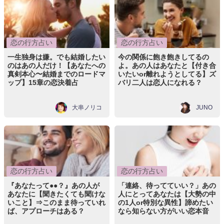
恋の行方占い
恋の行方占い
一生独身は嫌。でも結婚したい
今の関係に飽き飽きしてるの
のはあの人だけ！【あなたへの
よ。あの人はあなたと【付き合
真剣本心〜結婚までのロードマ
いたいor離れようとしてる】ズ
ップ】15章の恋決着占
バリ二人は恋人になれる？
大串ノリコ
JUNO
恋の行方占い
恋の行方占い
『あなたって●●？』あの人が
「連絡、待ってていい？」あの
あなたに【聞きたくても聞けな
人にとってあなたは【大勢の中
いこと】⇒このまま待っていれ
の1人or特別な異性】諦めたい
ば、アプローチはある？
なら知らない方がいい恋本音