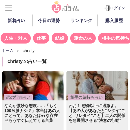
ログイン
新着占い
今日の運勢
ランキング
購入履歴
人生・対人
仕事
結婚
運命の人
相手の気持ち
ホーム
christy.
christy.の占い一覧
恋の行方占い
相手の気持ち占い
なんか微妙な態度……「もう
わお！ 想像以上に過激よ。
100％脈ナシ？」本当はあの人
【あの人があなたと“シタイ”こ
にとって、あなたは●●な存在
と“サレタイ”こと】二人の関係
⇒もうすぐ伝えてくる言葉
を急展開させる“決意の行動”