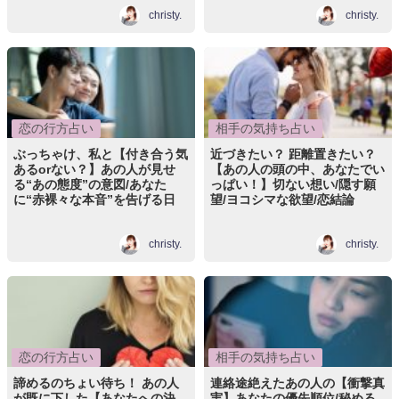
christy.
christy.
恋の行方占い
相手の気持ち占い
ぶっちゃけ、私と【付き合う気
近づきたい？ 距離置きたい？
あるorない？】あの人が見せ
【あの人の頭の中、あなたでい
る“あの態度”の意図/あなた
っぱい！】切ない想い/隠す願
に“赤裸々な本音”を告げる日
望/ヨコシマな欲望/恋結論
christy.
christy.
恋の行方占い
相手の気持ち占い
諦めるのちょい待ち！ あの人
連絡途絶えたあの人の【衝撃真
が既に下した【あなたへの決
実】あなたの優先順位/秘める