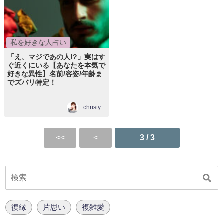
私を好きな人占い
「え、マジであの人!?」実はす
ぐ近くにいる【あなたを本気で
好きな異性】名前/容姿/年齢ま
でズバリ特定！
christy.
3 / 3
復縁
片思い
複雑愛