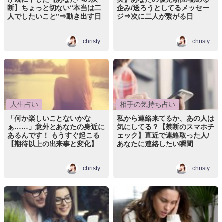
断】ちょっと切ない“本当は二
企み/送ろうとしてるメッセー
人でしたいこと”⇒動き出す日
ジ⇒次に二人が繋がる日
christy.
christy.
人生占い
相手の気持ち占い
「何か楽しいことないかな
私から連絡来てるか、あの人は
ぁ……」意外とあなたの身近に
気にしてる？【禁断のスマホチ
あるんです！ もうすぐ起こる
ェック】直近で連絡取った人/
【期待以上の出来事と変化】
あなたに連絡したい瞬間
christy.
christy.