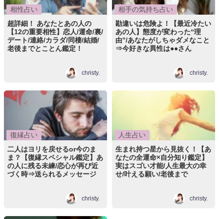
相性占い
相手の気持ち占い
超詳細！ あなたとあの人の
勘違いは危険よ！【最近冷たい
【12の重要相性】恋人/運命/裏/
あの人】態度が変わった“理
デート/連絡/カラダ/同棲/結婚/
由”/あなたがしちゃダメなこと
老後までとことん鑑定！
⇒今好きな異性は●●さん
christy.
christy.
復縁占い
人生占い
二人はヨリを戻せるor今のま
生まれ持つ星から見抜く！【あ
ま？【復縁スペシャル鑑定】あ
なたの全運命×自分知り鑑定】
の人に残る未練/恋心が再び近
実はスゴい才能/人生最大の幸
づく時⇒送られるメッセージ
せ/叶える願い/老後まで
christy.
christy.