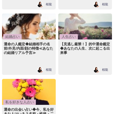
桜龍
桜龍
結婚占い
人生占い
運命の人鑑定◆結婚相手の名
【見逃し厳禁！】的中運命鑑定
前/外見/内面/顔の特徴≪あなた
◆あなたの人生、次に起こる出
の結婚リアル予言≫
来事
桜龍
桜龍
私を好きな人占い
運命の出会い占い◆今、私を好
きな人はいる？名前・性格・二