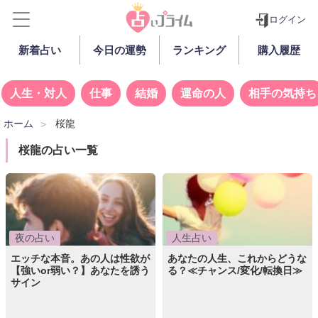
ログイン
新着占い
今日の運勢
ランキング
購入履歴
人生・対人
仕事
結婚
運命の人
相手の気持ち
ホーム
桜龍
桜龍の占い一覧
夜の占い
人生占い
エッチな本音。あの人は性欲が
あなたの人生、これからどうな
【強いor弱い？】あなたを誘う
る？≪チャンス/変化/転換日≫
サイン