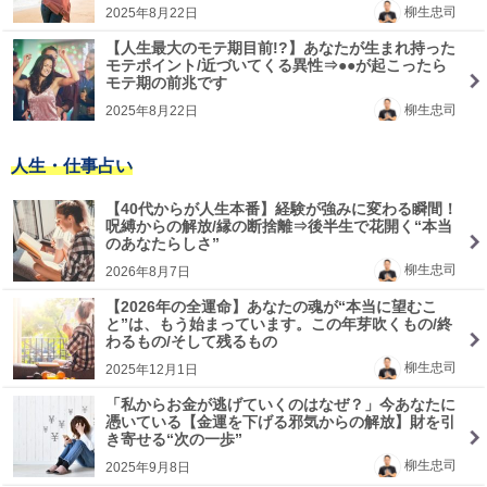
柳生忠司
2025年8月22日
【人生最大のモテ期目前!?】あなたが生まれ持った
モテポイント/近づいてくる異性⇒●●が起こったら
モテ期の前兆です
柳生忠司
2025年8月22日
人生・仕事占い
【40代からが人生本番】経験が強みに変わる瞬間！
呪縛からの解放/縁の断捨離⇒後半生で花開く“本当
のあなたらしさ”
柳生忠司
2026年8月7日
【2026年の全運命】あなたの魂が“本当に望むこ
と”は、もう始まっています。この年芽吹くもの/終
わるもの/そして残るもの
柳生忠司
2025年12月1日
「私からお金が逃げていくのはなぜ？」今あなたに
憑いている【金運を下げる邪気からの解放】財を引
き寄せる“次の一歩”
柳生忠司
2025年9月8日