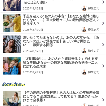
ち/伝えたい想い
柳生忠司
2025年9月22日
予想を超える“あの人の本音”【あなたを絶対に離し
たくない……】重大決断⇒二人の最終関係は恋人？
良き友人？
柳生忠司
2025年8月30日
逢いたくてたまらないのは、あの人の方かも。【あ
なたへの想いが爆発寸前】苦しい/声が聞きた
い……激変する関係
柳生忠司
2025年8月23日
「2週間以内に、あの人から連絡来る？」抱える複
雑な事情/あなたへの特別な感情/決める覚悟⇒二人
に訪れる恋未来
柳生忠司
2025年8月22日
恋の行方占い
【年の差恋の不安解消】あの人は私との年齢差を気
にしてる？ 恋愛対象として見てる？ 進展のきっか
けまで全暴露！
柳生忠司