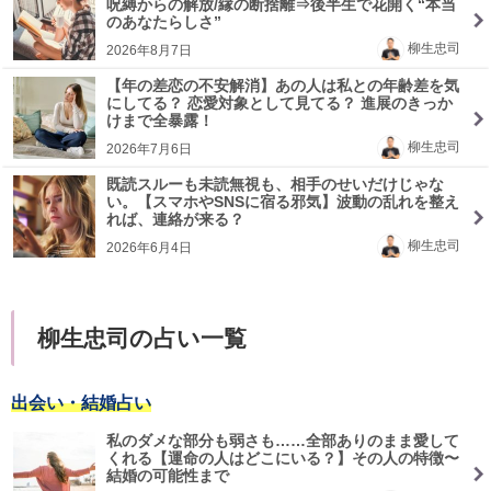
呪縛からの解放/縁の断捨離⇒後半生で花開く“本当
のあなたらしさ”
柳生忠司
2026年8月7日
【年の差恋の不安解消】あの人は私との年齢差を気
にしてる？ 恋愛対象として見てる？ 進展のきっか
けまで全暴露！
柳生忠司
2026年7月6日
既読スルーも未読無視も、相手のせいだけじゃな
い。【スマホやSNSに宿る邪気】波動の乱れを整え
れば、連絡が来る？
柳生忠司
2026年6月4日
柳生忠司の占い一覧
出会い・結婚占い
私のダメな部分も弱さも……全部ありのまま愛して
くれる【運命の人はどこにいる？】その人の特徴〜
結婚の可能性まで