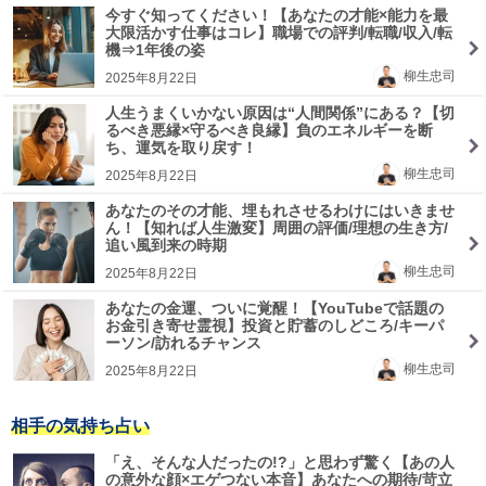
今すぐ知ってください！【あなたの才能×能力を最
大限活かす仕事はコレ】職場での評判/転職/収入/転
機⇒1年後の姿
柳生忠司
2025年8月22日
人生うまくいかない原因は“人間関係”にある？【切
るべき悪縁×守るべき良縁】負のエネルギーを断
ち、運気を取り戻す！
柳生忠司
2025年8月22日
あなたのその才能、埋もれさせるわけにはいきませ
ん！【知れば人生激変】周囲の評価/理想の生き方/
追い風到来の時期
柳生忠司
2025年8月22日
あなたの金運、ついに覚醒！【YouTubeで話題の
お金引き寄せ霊視】投資と貯蓄のしどころ/キーパ
ーソン/訪れるチャンス
柳生忠司
2025年8月22日
相手の気持ち占い
「え、そんな人だったの!?」と思わず驚く【あの人
の意外な顔×エゲつない本音】あなたへの期待/苛立