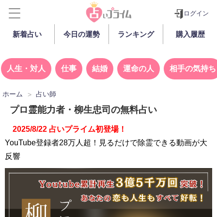
ログイン
新着占い
今日の運勢
ランキング
購入履歴
人生・対人
仕事
結婚
運命の人
相手の気持ち
ホーム
占い師
プロ霊能力者・柳生忠司の無料占い
2025/8/22 占いプライム初登場！
YouTube登録者28万人超！見るだけで除霊できる動画が大
反響