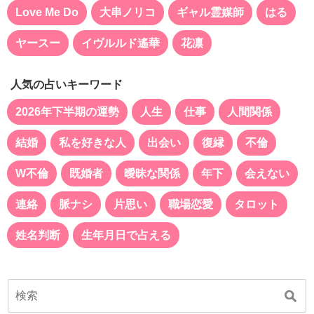
Love Me Do
大串ノリコ
ギャル霊媒師
はる
ヤースー
イヴルルド遙華
花凛
人気の占いキーワード
2026年下半期の運勢
人生
仕事
人間関係
結婚
私を好きな人
出会い
復縁
不倫
W不倫
既婚者
曖昧な関係
年下
会えない
連絡
脈ナシ
片思い
職場恋愛
タロット
姓名判断
生年月日で占える