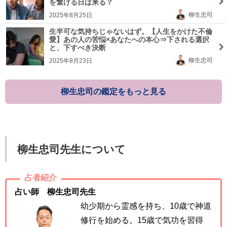
を繋げる日は来る？
柳生忠司
2025年8月25日
生半可な気持ちじゃないはず。【人生をかけた不倫
愛】あの人の苦悩×あなたへの本心⇒下される選択
と、下すべき決断
柳生忠司
2025年8月23日
柳生忠司の鑑定をもっと見る
柳生忠司先生について
占者紹介
占い師 柳生忠司先生
幼少期から霊感を持ち、10歳で神道
修行を始める。15歳で気功を習得