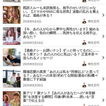
2026年7月6日
既読スルーも未読無視も、相手のせいだけじゃな
い。【スマホやSNSに宿る邪気】波動の乱れを整え
れば、連絡が来る？
柳生忠司
2026年6月4日
【今、あの人が心から夢中な異性がいます】秘める
深い想い、告白の瞬間……気持ちを伝える相手は、
あなた？
柳生忠司
2026年5月24日
【連絡ナシ・お誘いナシ】ずっと待ってるのに……
もう脈ナシ？ あの人の心に私はいる？ 正直本音⇒
送られるメッセージ
柳生忠司
2025年9月21日
職場恋愛の真実「あの人は私を“同僚以上”と思って
る？」あなたへの本音/求めてる関係/運命の転機⇒
最後に下す結論
柳生忠司
2025年8月26日
脈アリ？ 脈ナシ？【あの人があなたへの“本音解
禁”を決意する瞬間】印象/夢/未来……想いを“言
葉”で伝える日