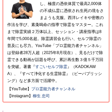
し、極度の憑依体質で最高2,000体
の不成仏霊に憑依され生死の境をさ
まようも克服。西洋レイキや密教の
作法を学び、素戔嗚命の指導で除霊をマスター。これ
まで除霊実績２万体以上、セッション・講座指導は8
年間で5,000名超。除霊講習会も行い、セルフ除霊の
普及にも尽力。YouTube「プロ霊能力者チャンネル」
は登録者28万人超（2025年8月現在）、見るだけで除
霊できる動画が話題を呼び、累計再生数３億５千万回
を突破。著書『
すごいセルフ除霊
』（KADOKAW
A）、『すべて浄化する生霊除霊』（ビーパブリッシ
ング）など多方面で活躍中。
【YouTube】
プロ霊能力者チャンネル
【Instagram】
柳生 忠司