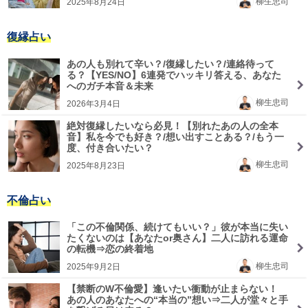
柳生忠司
2025年8月24日
復縁占い
あの人も別れて辛い？/復縁したい？/連絡待って
る？【YES/NO】6連発でハッキリ答える、あなた
へのガチ本音＆未来
柳生忠司
2026年3月4日
絶対復縁したいなら必見！【別れたあの人の全本
音】私を今でも好き？/想い出すことある？/もう一
度、付き合いたい？
柳生忠司
2025年8月23日
不倫占い
「この不倫関係、続けてもいい？」彼が本当に失い
たくないのは【あなたor奥さん】二人に訪れる運命
の転機⇒恋の終着地
柳生忠司
2025年9月2日
【禁断のW不倫愛】逢いたい衝動が止まらない！
あの人のあなたへの“本当の”想い⇒二人が堂々と手