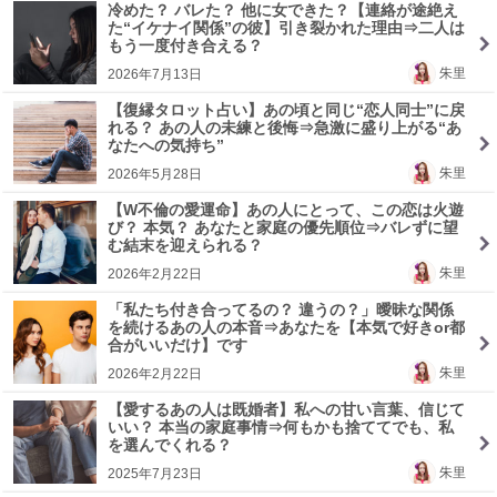
冷めた？ バレた？ 他に女できた？【連絡が途絶え
た“イケナイ関係”の彼】引き裂かれた理由⇒二人は
もう一度付き合える？
朱里
2026年7月13日
【復縁タロット占い】あの頃と同じ“恋人同士”に戻
れる？ あの人の未練と後悔⇒急激に盛り上がる“あ
なたへの気持ち”
朱里
2026年5月28日
【W不倫の愛運命】あの人にとって、この恋は火遊
び？ 本気？ あなたと家庭の優先順位⇒バレずに望
む結末を迎えられる？
朱里
2026年2月22日
「私たち付き合ってるの？ 違うの？」曖昧な関係
を続けるあの人の本音⇒あなたを【本気で好きor都
合がいいだけ】です
朱里
2026年2月22日
【愛するあの人は既婚者】私への甘い言葉、信じて
いい？ 本当の家庭事情⇒何もかも捨ててでも、私
を選んでくれる？
朱里
2025年7月23日