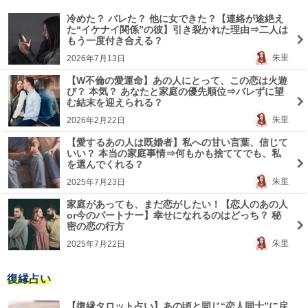
冷めた？ バレた？ 他に女できた？【連絡が途絶え
た“イケナイ関係”の彼】引き裂かれた理由⇒二人は
もう一度付き合える？
朱里
2026年7月13日
【W不倫の愛運命】あの人にとって、この恋は火遊
び？ 本気？ あなたと家庭の優先順位⇒バレずに望
む結末を迎えられる？
朱里
2026年2月22日
【愛するあの人は既婚者】私への甘い言葉、信じて
いい？ 本当の家庭事情⇒何もかも捨ててでも、私
を選んでくれる？
朱里
2025年7月23日
家庭があっても、まだ恋がしたい！【恋人のあの人
or今のパートナー】幸せになれるのはどっち？ 秘
密の恋の行方
朱里
2025年7月22日
復縁占い
【復縁タロット占い】あの頃と同じ“恋人同士”に戻