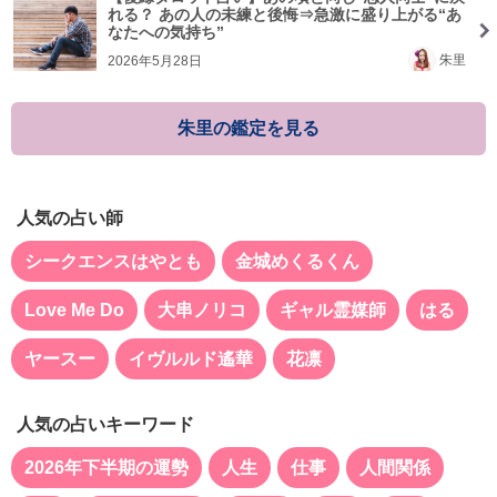
れる？ あの人の未練と後悔⇒急激に盛り上がる“あ
なたへの気持ち”
朱里
2026年5月28日
朱里の鑑定を見る
人気の占い師
シークエンスはやとも
金城めくるくん
Love Me Do
大串ノリコ
ギャル霊媒師
はる
ヤースー
イヴルルド遙華
花凛
人気の占いキーワード
2026年下半期の運勢
人生
仕事
人間関係