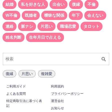
結婚
私を好きな人
出会い
復縁
不倫
W不倫
既婚者
曖昧な関係
年下
会えない
連絡
脈ナシ
片思い
職場恋愛
タロット
姓名判断
生年月日で占える
復縁
片思い
複雑愛
ご利用ガイド
利用規約
よくある質問
プライバシーポリシー
特定商取引法に基づく表
運営会社
記
お知らせ