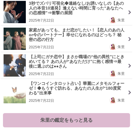
3秒でズバリ可視化◆連絡なし/お誘いなしの【あの
人の本音10連発】逢えない時間に育った“あなたへ
の恋感情”⇒衝撃の展開
朱里
2025年7月22日
家庭があっても、まだ恋がしたい！【恋人のあの人
or今のパートナー】幸せになれるのはどっち？ 秘
密の恋の行方
朱里
2025年7月22日
【上司にガチ恋中】まさか職場の“他の異性”にとき
めいてる？ あの人が“あなただけ”に抱く感情⇒最
後に選ぶのは●●さん
朱里
2025年7月22日
【ワンコインタロット占い】華麗にメタモルフォー
ゼ！◆もうすぐ訪れる、あなたの人生が“180度変
わる”出来事
朱里
2025年7月22日
朱里の鑑定をもっと見る