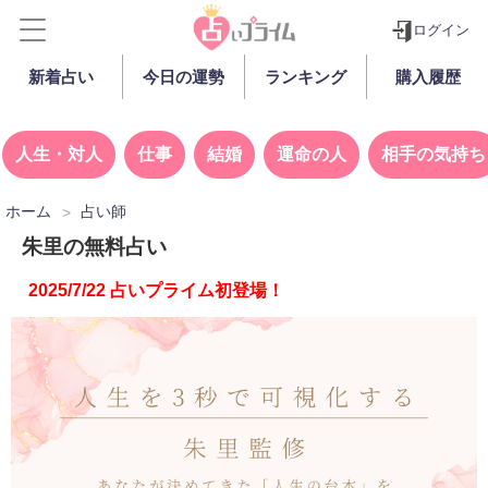
ログイン
新着占い
今日の運勢
ランキング
購入履歴
人生・対人
仕事
結婚
運命の人
相手の気持ち
ホーム
占い師
朱里の無料占い
2025/7/22 占いプライム初登場！