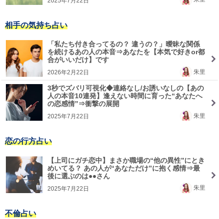
2025年7月22日
相手の気持ち占い
「私たち付き合ってるの？ 違うの？」曖昧な関係
を続けるあの人の本音⇒あなたを【本気で好きor都
合がいいだけ】です
朱里
2026年2月22日
3秒でズバリ可視化◆連絡なし/お誘いなしの【あの
人の本音10連発】逢えない時間に育った“あなたへ
の恋感情”⇒衝撃の展開
朱里
2025年7月22日
恋の行方占い
【上司にガチ恋中】まさか職場の“他の異性”にとき
めいてる？ あの人が“あなただけ”に抱く感情⇒最
後に選ぶのは●●さん
朱里
2025年7月22日
不倫占い