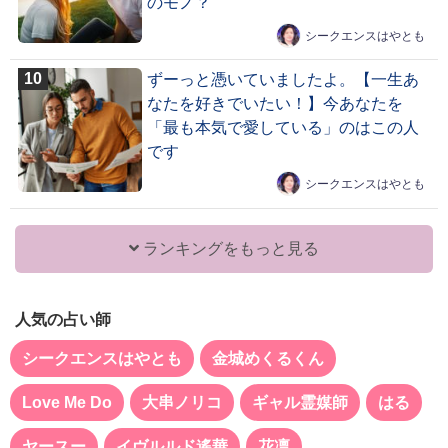
のモノ？
シークエンスはやとも
ずーっと憑いていましたよ。【一生あ
なたを好きでいたい！】今あなたを
「最も本気で愛している」のはこの人
です
シークエンスはやとも
ランキングをもっと見る
人気の占い師
シークエンスはやとも
金城めくるくん
Love Me Do
大串ノリコ
ギャル霊媒師
はる
ヤースー
イヴルルド遙華
花凛