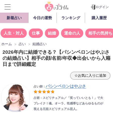
ログイン
新着占い
今日の運勢
ランキング
購入履歴
人生・対人
仕事
結婚
運命の人
相手の気持ち
ホーム
占い
結婚占い
2026年内に結婚できる？【パシンペロンはやぶさ
の結婚占い】相手の顔/名前/年収◆出会いから入籍
日まで詳細鑑定
☆お気に入りに追加
パシンペロンはやぶさ
占い師：
占術：スピリチュアル／「笑っていいとも！」で大
ブレイク！魂、オーラ、性感帯などあらゆるものが
視える元祖スピリチュアル芸人。