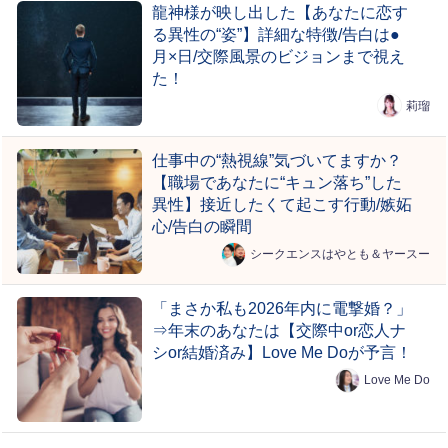
龍神様が映し出した【あなたに恋す
る異性の“姿”】詳細な特徴/告白は●
月×日/交際風景のビジョンまで視え
た！
莉瑠
仕事中の“熱視線”気づいてますか？
【職場であなたに“キュン落ち”した
異性】接近したくて起こす行動/嫉妬
心/告白の瞬間
シークエンスはやとも＆ヤースー
「まさか私も2026年内に電撃婚？」
⇒年末のあなたは【交際中or恋人ナ
シor結婚済み】Love Me Doが予言！
Love Me Do