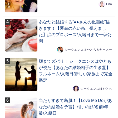
Ena
あなたと結婚する“●●さんの似顔絵”描
きます！【運命の赤い糸、視えまし
た】涙のプロポーズ/入籍日まで一挙公
開
シークエンスはやとも＆ヤースー
顔までズバリ！ シークエンスはやとも
が視た【あなたの結婚相手の生き霊】
フルネーム/入籍日/新しい家族まで完全
鑑定
シークエンスはやとも
当たりすぎて鳥肌！【Love Me Doがあ
なたの結婚を予言】相手の顔/名前/年
齢/入籍日