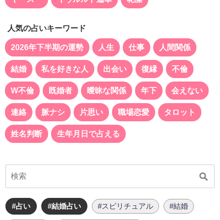
人気の占いキーワード
2026年下半期の運勢
人生
仕事
人間関係
結婚
私を好きな人
出会い
復縁
不倫
W不倫
既婚者
曖昧な関係
年下
会えない
連絡
脈ナシ
片思い
職場恋愛
タロット
姓名判断
生年月日で占える
#占い
#結婚占い
#スピリチュアル
#結婚