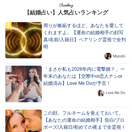
Ranking
【結婚占い】人気占いランキング
周りが嫉妬するほど、あなたを愛して
くれますよ。【運命の結婚相手の顔写
真/名前/入籍日】ペアリング霊視で全判
明
Miyoshi
「まさか私も2026年内に電撃婚？」⇒
年末のあなたは【交際中or恋人ナシor
結婚済み】Love Me Doが予言！
Love Me Do
この顔、フルネームを覚えておいて。
【あなたの運命の結婚相手】告白/プロ
ポーズ/入籍日/初めての夜まで全霊視！