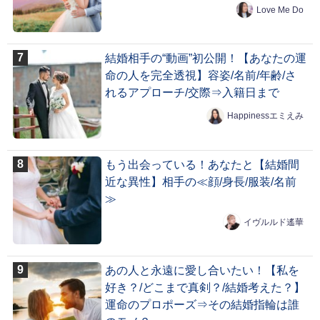
Love Me Do
結婚相手の“動画”初公開！【あなたの運
命の人を完全透視】容姿/名前/年齢/さ
れるアプローチ/交際⇒入籍日まで
Happinessエミえみ
もう出会っている！あなたと【結婚間
近な異性】相手の≪顔/身長/服装/名前
≫
イヴルルド遙華
あの人と永遠に愛し合いたい！【私を
好き？/どこまで真剣？/結婚考えた？】
運命のプロポーズ⇒その結婚指輪は誰