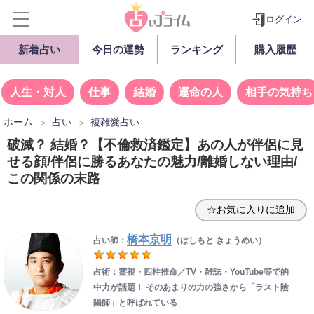
ログイン
新着占い
今日の運勢
ランキング
購入履歴
人生・対人
仕事
結婚
運命の人
相手の気持ち
ホーム
占い
複雑愛占い
破滅？ 結婚？【不倫救済鑑定】あの人が伴侶に見
せる顔/伴侶に勝るあなたの魅力/離婚しない理由/
この関係の末路
☆お気に入りに追加
橋本京明
占い師：
（はしもと きょうめい）
占術：霊視・四柱推命／TV・雑誌・YouTube等で的
中力が話題！ そのあまりの力の強さから「ラスト陰
陽師」と呼ばれている