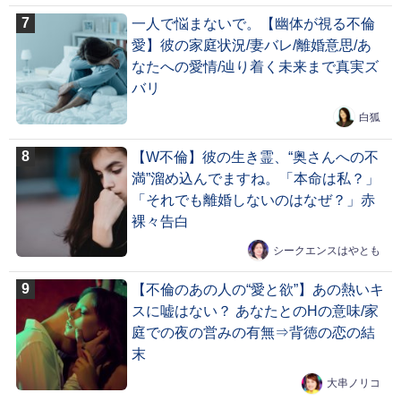
一人で悩まないで。【幽体が視る不倫
愛】彼の家庭状況/妻バレ/離婚意思/あ
なたへの愛情/辿り着く未来まで真実ズ
バリ
白狐
【W不倫】彼の生き霊、“奥さんへの不
満”溜め込んでますね。「本命は私？」
「それでも離婚しないのはなぜ？」赤
裸々告白
シークエンスはやとも
【不倫のあの人の“愛と欲”】あの熱いキ
スに嘘はない？ あなたとのHの意味/家
庭での夜の営みの有無⇒背徳の恋の結
末
大串ノリコ