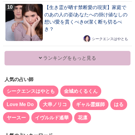
【生き霊が晒す禁断愛の現実】家庭で
のあの人の姿/あなたへの掛け値なしの
想い/愛を貫くべきor潔く断ち切るべ
き？
シークエンスはやとも
ランキングをもっと見る
人気の占い師
シークエンスはやとも
金城めくるくん
Love Me Do
大串ノリコ
ギャル霊媒師
はる
ヤースー
イヴルルド遙華
花凛