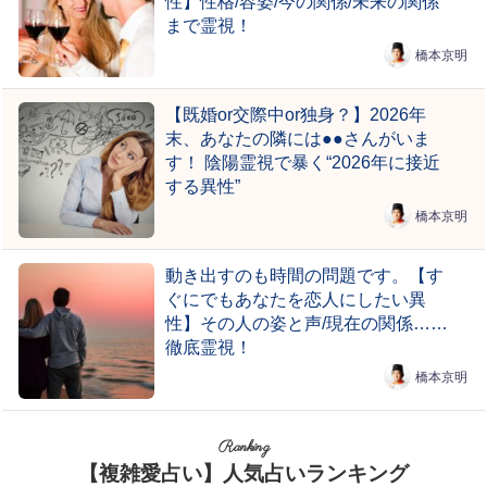
性】性格/容姿/今の関係/未来の関係
まで霊視！
橋本京明
【既婚or交際中or独身？】2026年
末、あなたの隣には●●さんがいま
す！ 陰陽霊視で暴く“2026年に接近
する異性”
橋本京明
動き出すのも時間の問題です。【す
ぐにでもあなたを恋人にしたい異
性】その人の姿と声/現在の関係……
徹底霊視！
橋本京明
Ranking
【複雑愛占い】人気占いランキング