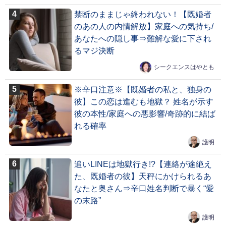
禁断のままじゃ終われない！【既婚者
のあの人の内情解放】家庭への気持ち/
あなたへの隠し事⇒難解な愛に下され
るマジ決断
シークエンスはやとも
※辛口注意※【既婚者の私と、独身の
彼】この恋は進むも地獄？ 姓名が示す
彼の本性/家庭への悪影響/奇跡的に結ば
れる確率
護明
追いLINEは地獄行き!?【連絡が途絶え
た、既婚者の彼】天秤にかけられるあ
なたと奥さん⇒辛口姓名判断で暴く“愛
の末路”
護明