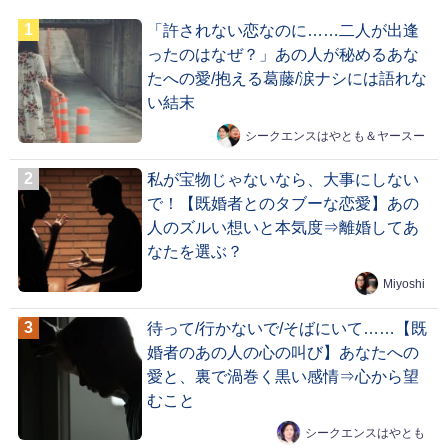
「許されない恋なのに……二人が出逢
ったのはなぜ？」あの人が秘めるあな
たへの愛/抱える葛藤/涙ナシには語れな
い結末
シークエンスはやとも＆ヤースー
私が宝物じゃないなら、大事にしない
で！【既婚者とのタブーな恋愛】あの
人のズルい想いと本気度⇒離婚してあ
なたを選ぶ？
Miyoshi
待って/行かないで/そばにいて……【既
婚者のあの人の心の叫び】あなたへの
愛と、裏で渦巻く黒い感情⇒心から望
むこと
シークエンスはやとも