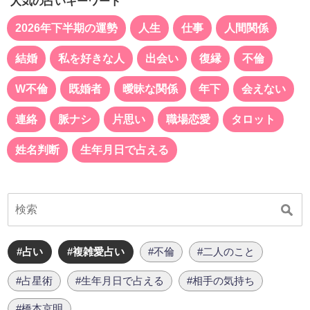
人気の占いキーワード
2026年下半期の運勢
人生
仕事
人間関係
結婚
私を好きな人
出会い
復縁
不倫
W不倫
既婚者
曖昧な関係
年下
会えない
連絡
脈ナシ
片思い
職場恋愛
タロット
姓名判断
生年月日で占える
#占い
#複雑愛占い
#不倫
#二人のこと
#占星術
#生年月日で占える
#相手の気持ち
#橋本京明